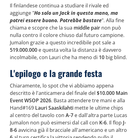
Il finlandese continua a studiare il rivale ed
aggiunge "
Ho solo un Jack in questa mano, ma
potrei essere buono. Potrebbe bastare
". Alla fine
chiama e scopre che la sua
middle pair
non può
nulla contro il colore chiuso dal futuro campione.
Jumalon grazie a questo incredibile pot sale a
519.000.000
e questa volta la distanza è davvero
incolmabile, con Lauri che ha meno di
10
big blind.
L'epilogo e la grande festa
Chiaramente, lo spot che vi abbiamo appena
descritto è l'anticamera del finale del
$10.000 Main
Event WSOP 2026
. Basta attendere tre mani e alla
Hand#169
Lauri Saaskilahti
mette le ultime chips
al centro del tavolo con
A-7
e dall'altra parte Lucas
Jumalon non può esimersi dal call con
K-6
. Il flop
J-
8-6
avvicina già il bracciale all'americano e un altro
6
al turn certifica la vittoria rendendo nullo il