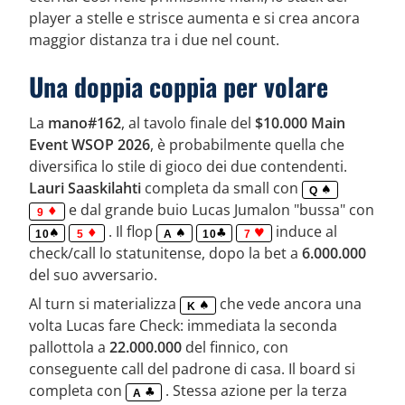
player a stelle e strisce aumenta e si crea ancora
maggior distanza tra i due nel count.
Una doppia coppia per volare
La
mano#162
, al tavolo finale del
$10.000 Main
Event WSOP 2026
, è probabilmente quella che
diversifica lo stile di gioco dei due contendenti.
Lauri Saaskilahti
completa da small con
Q
e dal grande buio Lucas Jumalon "bussa" con
9
. Il flop
induce al
10
5
A
10
7
check/call lo statunitense, dopo la bet a
6.000.000
del suo avversario.
Al turn si materializza
che vede ancora una
K
volta Lucas fare Check: immediata la seconda
pallottola a
22.000.000
del finnico, con
conseguente call del padrone di casa. Il board si
completa con
. Stessa azione per la terza
A