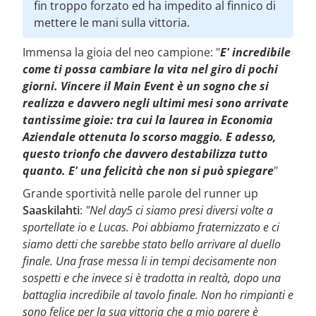
fin troppo forzato ed ha impedito al finnico di
mettere le mani sulla vittoria.
Immensa la gioia del neo campione: "
E' incredibile
come ti possa cambiare la vita nel giro di pochi
giorni. Vincere il Main Event è un sogno che si
realizza e davvero negli ultimi mesi sono arrivate
tantissime gioie: tra cui la laurea in Economia
Aziendale ottenuta lo scorso maggio. E adesso,
questo trionfo che davvero destabilizza tutto
quanto. E' una felicità che non si può spiegare
"
Grande sportività nelle parole del runner up
Saaskilahti
:
"Nel day5 ci siamo presi diversi volte a
sportellate io e Lucas. Poi abbiamo fraternizzato e ci
siamo detti che sarebbe stato bello arrivare al duello
finale. Una frase messa li in tempi decisamente non
sospetti e che invece si è tradotta in realtà, dopo una
battaglia incredibile al tavolo finale. Non ho rimpianti e
sono felice per la sua vittoria che a mio parere è