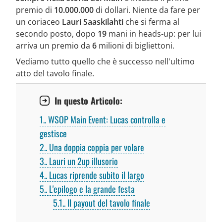
premio di
10.000.000
di dollari. Niente da fare per
un coriaceo
Lauri Saaskilahti
che si ferma al
secondo posto, dopo
19
mani in heads-up: per lui
arriva un premio da
6
milioni di bigliettoni.
Vediamo tutto quello che è successo nell'ultimo
atto del tavolo finale.
In questo Articolo:
1.
WSOP Main Event: Lucas controlla e
gestisce
2.
Una doppia coppia per volare
3.
Lauri un 2up illusorio
4.
Lucas riprende subito il largo
5.
L'epilogo e la grande festa
5.1.
Il payout del tavolo finale