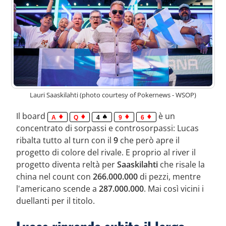
Lauri Saaskilahti (photo courtesy of Pokernews - WSOP)
Il board
è un
A
Q
4
9
6
concentrato di sorpassi e controsorpassi: Lucas
ribalta tutto al turn con il
9
che però apre il
progetto di colore del rivale. E proprio al river il
progetto diventa reltà per
Saaskilahti
che risale la
china nel count con
266.000.000
di pezzi, mentre
l'americano scende a
287.000.000
. Mai così vicini i
duellanti per il titolo.