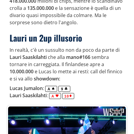
418.000.000
milioni di chips, mentre lo scandinavo
crolla a
135.000.000
e la sensazione è quella di un
divario quasi impossibile da colmare. Ma le
sorprese sono dietro l'angolo.
Lauri un 2up illusorio
In realtà, c'è un sussulto non da poco da parte di
Lauri Saaskilahti
che alla
mano#166
sembra
tornare in carreggiata. Il finlandese apre a
10.000.000
e Lucas lo mette ai resti: call del finnico
e si va allo
showdown:
Lucas Jumalon
:
A
9
Lauri Saaskilahti
:
A
10