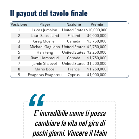
Il payout del tavolo finale
Posizione
Player
Nazione
Premio
1
Lucas Jumalon
United States
$10,000,000
2
Lauri Saaskilahti
Finland
$6,000,000
3
Greg Mueller
Canada
$3,750,000
4
Michael Gagliano
United States
$2,750,000
5
Han Feng
United States
$2,250,000
6
Rami Hammoud
Canada
$1,750,000
7
Jamie Shaevel
United States
$1,500,000
8
Mario Boos
France
$1,250,000
9
Evagoras Evagorou
Cyprus
$1,000,000
E' incredibile come ti possa
cambiare la vita nel giro di
pochi giorni. Vincere il Main