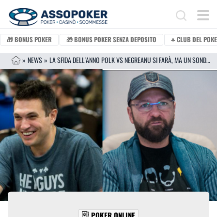
Vai al contenuto
Search for:
🎁 BONUS POKER
🎁 BONUS POKER SENZA DEPOSITO
♣️ CLUB DEL POK
»
NEWS
»
LA SFIDA DELL'ANNO POLK VS NEGREANU SI FARÀ, MA UN SONDAGGIO CONDANNA UNO DEI DUE
POKER ONLINE