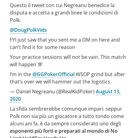
Questo il tweet con cui Negreanu benedice la
disputa e accetta a grandi linee le condizioni di
Polk.
@DougPolkVids
FYI just saw that you sent me a DM on here and
can’t find it for some reason
Your practice sessions will not be vain. This match
will happen 💯
I’m in the
@GGPokerOfficial
WSOP grind but after
that’s over we will hammer out the logistics.
— Daniel Negreanu (@RealKidPoker)
August 13,
2020
La sfida sembrerebbe comunque impari: seppur
Polk non sia più un giocatore a tutto tondo come
alcuni ani fa, è da sempre considerato uno degli
esponenti più forti e preparati al mondo di No