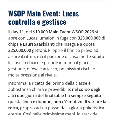
WSOP Main Event: Lucas
controlla e gestisce
Il day 11, del
$10.000 Main Event WSOP 2026
si
apre con Lucas Jumalon in fuga con
328.000.000
di
chips e
Lauri Saaskilahti
che insegue a quota
225.000.000
gettoni. Proprio il finnico prova ad
alzare il ritmo, ma il padrone di casa mette subito
le cose in chiaro e prende in mano il gioco:
gestione, difesa e attacco, pochissimi rischi e
molta pressione al rivale.
Insomma la ricetta del primo della classe è
abbastanza chiara e prevedibile:
nel corso degli
altri due giorni del final table ha sempre seguito
questa linea e dunque, non c'è motivo di variare la
rotta,
proprio ad un passo dalla gloria pokeristica
eterna. Così nelle primissime mani, lo stack del