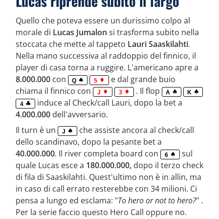
Lucas riprende subito il largo
Quello che poteva essere un durissimo colpo al
morale di
Lucas Jumalon
si trasforma subito nella
stoccata che mette al tappeto
Lauri Saaskilahti
.
Nella mano successiva al raddoppio del finnico, il
player di casa torna a ruggire. L'americano apre a
8.000.000
con
e dal grande buio
Q
5
chiama il finnico con
. Il flop
J
3
A
K
induce al Check/call Lauri, dopo la bet a
4
4.000.000
dell'avversario.
Il turn è un
che assiste ancora al check/call
J
dello scandinavo, dopo la pesante bet a
40.000.000
. Il river completa board con
sul
6
quale Lucas esce a
180.000.000,
dopo il terzo check
di fila di Saaskilahti. Quest'ultimo non è in allin, ma
in caso di call errato resterebbe con 34 milioni. Ci
pensa a lungo ed esclama: "
To hero or not to hero?
" .
Per la serie faccio questo Hero Call oppure no.