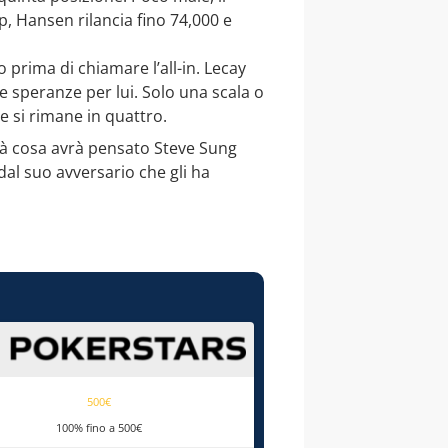
p, Hansen rilancia fino 74,000 e
o prima di chiamare l’all-in. Lecay
me speranze per lui. Solo una scala o
e si rimane in quattro.
sà cosa avrà pensato Steve Sung
 dal suo avversario che gli ha
500€
100% fino a 500€