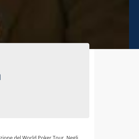
n
dizione del World Poker Tour. Negli