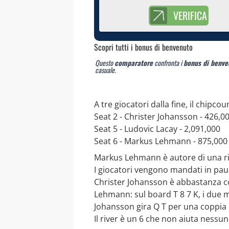
VERIFICA
Scopri tutti i bonus di benvenuto
Questo
comparatore
confronta i
bonus di benve
casuale.
A tre giocatori dalla fine, il chipcou
Seat 2 - Christer Johansson - 426,0
Seat 5 - Ludovic Lacay - 2,091,000
Seat 6 - Markus Lehmann - 875,000
Markus Lehmann è autore di una rim
I giocatori vengono mandati in pau
Christer Johansson è abbastanza co
Lehmann: sul board T 8 7 K, i due m
Johansson gira Q T per una coppia d
Il river è un 6 che non aiuta nessun