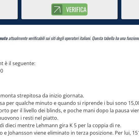
VERIFICA
nuto
attualmente verificabili sui siti degli operatori italiani. Questa tabella ha una funzion
nt è il seguente:
00
onta strepitosa da inizio giornata.
sa per qualche minuto e quando si riprende i bui sono 15,0
rto per il livello dei blinds, e poche mani dopo la pausa vi
uovono i resti nel piatto.
i dieci mentre Lehmann gira K 5 per la coppia di re.
o e Johansson viene eliminato in terza posizione. Per lui, 15