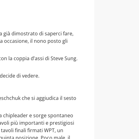
a già dimostrato di saperci fare,
 occasione, il nono posto gli
 con la coppia d’assi di Steve Sung.
decide di vedere.
chchuk che si aggiudica il sesto
 da chipleader e sorge spontaneo
oli più importanti e prestigiosi
avoli finali firmati WPT, un
quinta posizione. Poco male, il