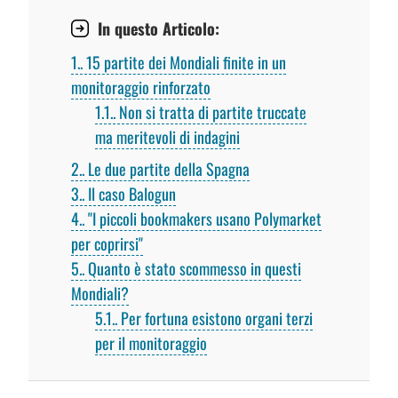
In questo Articolo:
1.
15 partite dei Mondiali finite in un
monitoraggio rinforzato
1.1.
Non si tratta di partite truccate
ma meritevoli di indagini
2.
Le due partite della Spagna
3.
Il caso Balogun
4.
"I piccoli bookmakers usano Polymarket
per coprirsi"
5.
Quanto è stato scommesso in questi
Mondiali?
5.1.
Per fortuna esistono organi terzi
per il monitoraggio