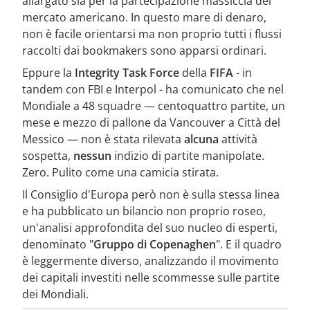
allargato sia per la partecipazione massiccia del
mercato americano. In questo mare di denaro,
non è facile orientarsi ma non proprio tutti i flussi
raccolti dai bookmakers sono apparsi ordinari.
Eppure la
Integrity Task Force
della
FIFA
- in
tandem con FBI e Interpol - ha comunicato che nel
Mondiale a 48 squadre — centoquattro partite, un
mese e mezzo di pallone da Vancouver a Città del
Messico — non è stata rilevata
alcuna
attività
sospetta,
nessun
indizio di partite manipolate.
Zero. Pulito come una camicia stirata.
Il Consiglio d'Europa però non è sulla stessa linea
e ha pubblicato un bilancio non proprio roseo,
un'analisi approfondita del suo nucleo di esperti,
denominato "
Gruppo di Copenaghen
". E il quadro
è leggermente diverso, analizzando il movimento
dei capitali investiti nelle scommesse sulle partite
dei Mondiali.