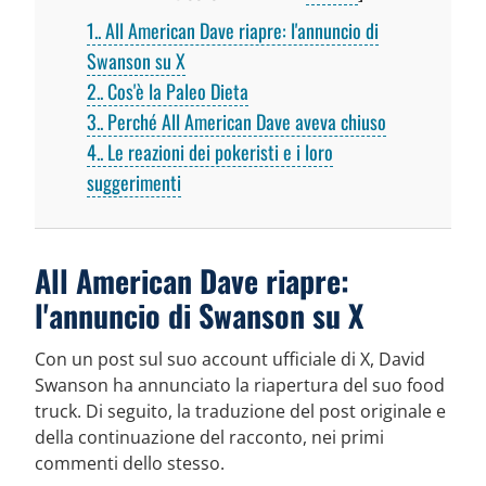
1.
All American Dave riapre: l'annuncio di
Swanson su X
2.
Cos'è la Paleo Dieta
3.
Perché All American Dave aveva chiuso
4.
Le reazioni dei pokeristi e i loro
suggerimenti
All American Dave riapre:
l'annuncio di Swanson su X
Con un post sul suo account ufficiale di X, David
Swanson ha annunciato la riapertura del suo food
truck. Di seguito, la traduzione del post originale e
della continuazione del racconto, nei primi
commenti dello stesso.