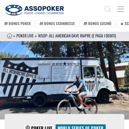
Vai al contenuto
Search for:
🎁 BONUS POKER
🎁 BONUS SCOMMESSE
🎁 BONUS CASINÒ
🔥 SC
»
POKER LIVE
»
WSOP: ALL AMERICAN DAVE RIAPRE (E PAGA I DEBITI)
POKER LIVE
WORLD SERIES OF POKER