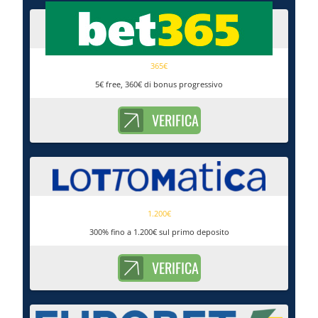
365€
5€ free, 360€ di bonus progressivo
VERIFICA
1.200€
300% fino a 1.200€ sul primo deposito
VERIFICA