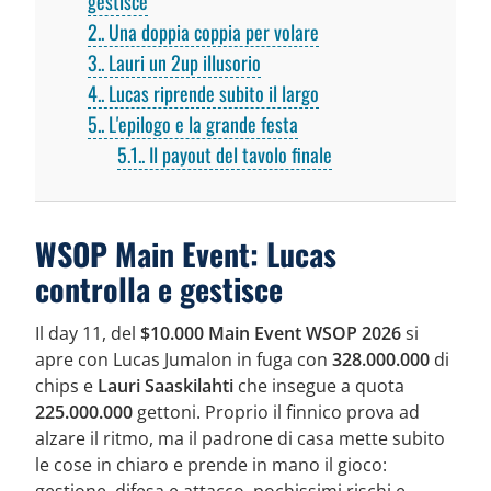
gestisce
2.
Una doppia coppia per volare
3.
Lauri un 2up illusorio
4.
Lucas riprende subito il largo
5.
L'epilogo e la grande festa
5.1.
Il payout del tavolo finale
WSOP Main Event: Lucas
controlla e gestisce
Il day 11, del
$10.000 Main Event WSOP 2026
si
apre con Lucas Jumalon in fuga con
328.000.000
di
chips e
Lauri Saaskilahti
che insegue a quota
225.000.000
gettoni. Proprio il finnico prova ad
alzare il ritmo, ma il padrone di casa mette subito
le cose in chiaro e prende in mano il gioco: