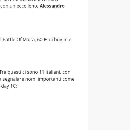
i, con un eccellente
Alessandro
 Battle Of Malta, 600€ di buy-in e
Tra questi ci sono 11 italiani, con
 da segnalare nomi importanti come
 day 1C: