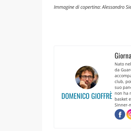
Immagine di copertina: Alessandro Sie
Giorna
Nato nel
da Guard
accompag
club, po
suo pane
non ha m
DOMENICO GIOFFRÈ
basket e
Sinner-m