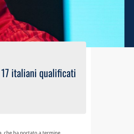
17 italiani qualificati
ta, che ha portato a termine