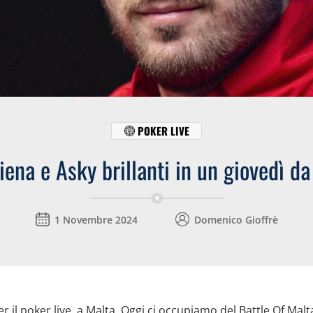
POKER LIVE
ena e Asky brillanti in un giovedì da 
1 Novembre 2024
Domenico Gioffrè
r il poker live, a Malta. Oggi ci occupiamo del Battle Of Mal