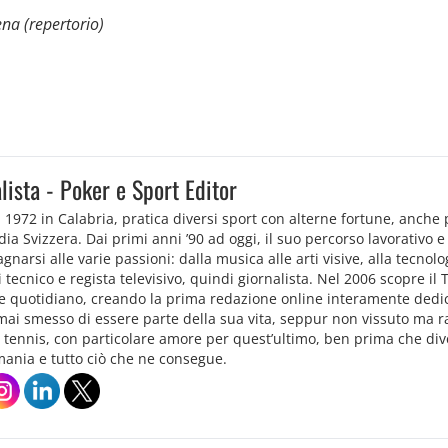
na (repertorio)
lista - Poker e Sport Editor
 1972 in Calabria, pratica diversi sport con alterne fortune, anche 
ia Svizzera. Dai primi anni ’90 ad oggi, il suo percorso lavorativo 
narsi alle varie passioni: dalla musica alle arti visive, alla tecnolog
i tecnico e regista televisivo, quindi giornalista. Nel 2006 scopre il
 quotidiano, creando la prima redazione online interamente dedicat
ai smesso di essere parte della sua vita, seppur non vissuto ma rac
 tennis, con particolare amore per quest’ultimo, ben prima che div
ania e tutto ciò che ne consegue.