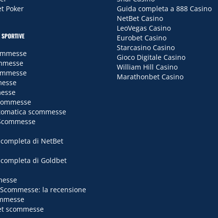
t Poker
Guida completa a 888 Casino
NetBet Casino
LeoVegas Casino
 SPORTIVE
Eurobet Casino
Starcasino Casino
ommesse
Gioco Digitale Casino
mmesse
William Hill Casino
ommesse
Marathonbet Casino
messe
esse
commesse
ttomatica scommesse
 Scommesse
completa di NetBet
completa di Goldbet
messe
l Scommesse: la recensione
ommesse
et scommesse