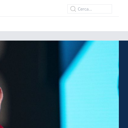
Search for: