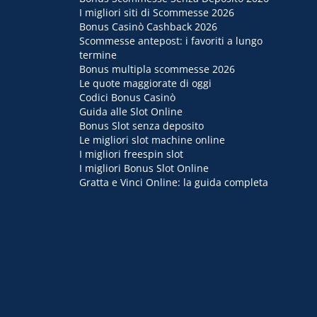
I migliori siti di Scommesse 2026
Bonus Casinò Cashback 2026
Scommesse antepost: i favoriti a lungo
termine
Bonus multipla scommesse 2026
Le quote maggiorate di oggi
Codici Bonus Casinò
Guida alle Slot Online
Bonus Slot senza deposito
Le migliori slot machine online
I migliori freespin slot
I migliori Bonus Slot Online
Gratta e Vinci Online: la guida completa