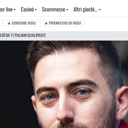
er live
Casinò
Scommesse
Altri giochi...
🔥 SCHEDINE OGGI
🔥 PRONOSTICI DI OGGI
DÌ DA 17 ITALIANI QUALIFICATI