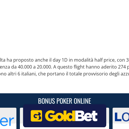
Malta ha proposto anche il day 1D in modalità half price, con 
artenza da 40.000 a 20.000. A questo flight hanno aderito 274
ono altri 6 italiani, che portano il totale provvisorio degli az
BONUS POKER ONLINE