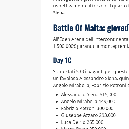
rispettivamente il terzo e il quarto fl
Siena
.
Battle Of Malta: giovedì 
All'Eden Arena dell'Intercontinental
1.500.000€ garantiti a montepremi. Ec
Day 1C
Sono stati 533 i paganti per questo f
un favoloso Alessandro Siena, quin
Angelo Mirabella, Fabrizio Petroni e
Alessandro Siena 615,000
Angelo Mirabella 449,000
Fabrizio Petroni 300,000
Giuseppe Azzaro 293,000
Luca Delrio 265,000
Marco Basta 250,000