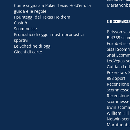
Marathonbe
Come si gioca a Poker Texas Hold’em: la
guida e le regole
I punteggi del Texas Hold'em
SITI SCOMMESSE
Casinò
Scommesse
Betsson sc
Pronostici di oggi: i nostri pronostici
Bet365 sco
sportivi
Eurobet sc
Le Schedine di oggi
Sisal Scom
Giochi di carte
Snai Scomm
LeoVegas s
Guida a Lo
Pokerstars
888 Sport
Recensione 
scommesse
Recensione 
scommesse
Bwin scom
William Hil
Netwin sc
Marathonb