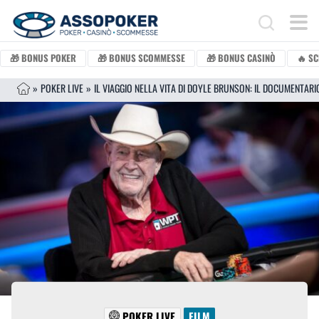
Vai al contenuto
Search for:
🎁 BONUS POKER
🎁 BONUS SCOMMESSE
🎁 BONUS CASINÒ
🔥 SC
»
POKER LIVE
»
POKER LIVE
FILM