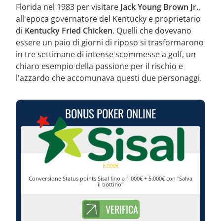
Florida nel 1983 per visitare
Jack Young Brown Jr.
,
all'epoca governatore del Kentucky e proprietario
di
Kentucky Fried Chicken
. Quelli che dovevano
essere un paio di giorni di riposo si trasformarono
in tre settimane di intense scommesse a golf, un
chiaro esempio della passione per il rischio e
l'azzardo che accomunava questi due personaggi.
BONUS POKER ONLINE
6.000€
Conversione Status points Sisal fino a 1.000€ + 5.000€ con "Salva
il bottino"
VERIFICA