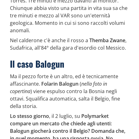
Torres. Tre minuti e mezzo davanti al monitor.
Chiunque abbia visto una partita in vita sua sa che
tre minuti e mezzo al VAR sono un'eternità
geologica. Momento in cui si sono raccolti volumi
anomali.
Nel calderone c'è anche il rosso a
Themba Zwane
,
Sudafrica, all'84° della gara d'esordio col Messico.
Il caso Balogun
Ma il pezzo forte è un altro, ed è tecnicamente
affascinante.
Folarin Balogun
(
nella foto in
copertina
) viene espulso contro la Bosnia negli
ottavi. Squalifica automatica, salta il Belgio, fine
della storia.
Lo stesso giorno
, il 2 luglio, su
Polymarket
compare un mercato che chiede agli utenti:
Balogun giocherà contro il Belgio? Domanda che,
in quel momento, ha una risposta ovvia. No.