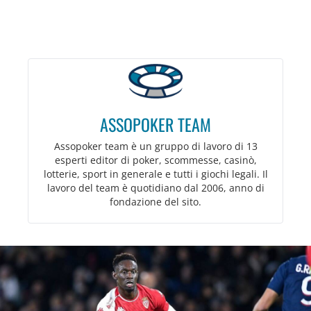
ASSOPOKER TEAM
Assopoker team è un gruppo di lavoro di 13
esperti editor di poker, scommesse, casinò,
lotterie, sport in generale e tutti i giochi legali. Il
lavoro del team è quotidiano dal 2006, anno di
fondazione del sito.