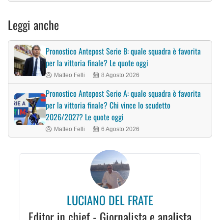
Leggi anche
Pronostico Antepost Serie B: quale squadra è favorita
per la vittoria finale? Le quote oggi
Matteo Felli
8 Agosto 2026
Pronostico Antepost Serie A: quale squadra è favorita
per la vittoria finale? Chi vince lo scudetto
2026/2027? Le quote oggi
Matteo Felli
6 Agosto 2026
LUCIANO DEL FRATE
Editor in chief - Giornalista e analista