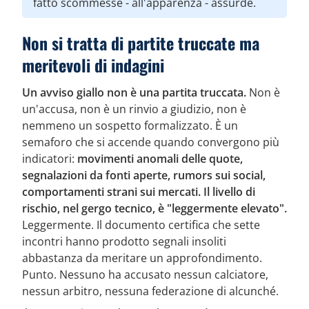
fatto scommesse - all'apparenza - assurde.
Non si tratta di partite truccate ma
meritevoli di indagini
Un avviso giallo non è una partita truccata.
Non è
un'accusa, non è un rinvio a giudizio, non è
nemmeno un sospetto formalizzato. È un
semaforo che si accende quando convergono più
indicatori:
movimenti anomali delle quote,
segnalazioni da fonti aperte, rumors sui social,
comportamenti strani sui mercati. Il livello di
rischio, nel gergo tecnico, è "leggermente elevato".
Leggermente. Il documento certifica che sette
incontri hanno prodotto segnali insoliti
abbastanza da meritare un approfondimento.
Punto. Nessuno ha accusato nessun calciatore,
nessun arbitro, nessuna federazione di alcunché.