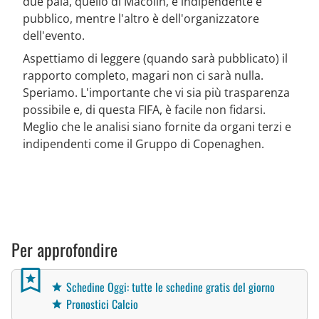
due paia, quello di Macolin, è indipendente e
pubblico, mentre l'altro è dell'organizzatore
dell'evento.
Aspettiamo di leggere (quando sarà pubblicato) il
rapporto completo, magari non ci sarà nulla.
Speriamo. L'importante che vi sia più trasparenza
possibile e, di questa FIFA, è facile non fidarsi.
Meglio che le analisi siano fornite da organi terzi e
indipendenti come il Gruppo di Copenaghen.
Per approfondire
Schedine Oggi: tutte le schedine gratis del giorno
Pronostici Calcio