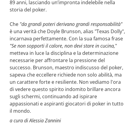
89 anni, lasciando un’impronta indelebile nella
storia del poker.
Che
"da grandi poteri derivano grandi responsabilità"
è una verità che Doyle Brunson, alias "Texas Dolly",
incarnava perfettamente. Con la sua famosa frase
"Se non sopporti il calore, non devi stare in cucina,
"
metteva in luce la disciplina e la determinazione
necessarie per affrontare la pressione del
successo. Brunson, maestro indiscusso del poker,
sapeva che eccellere richiede non solo abilità, ma
un carattere forte e resiliente. Non vediamo l'ora
di vedere questo spirito indomito brillare ancora
sugli schermi, continuando ad ispirare
appassionati e aspiranti giocatori di poker in tutto
il mondo.
a cura di Alessia Zannini