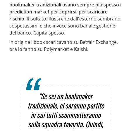
bookmaker tradizionali usano sempre più spesso i
prediction market per coprirsi, per scaricare
rischio.
Risultato: flussi che dall'esterno sembrano
sospettissimi e che invece sono banale gestione
del banco. Capita spesso.
In origine i book scaricavano su Betfair Exchange,
ora lo fanno su Polymarket e Kalshi.
"Se sei un bookmaker
tradizionale, ci saranno partite
in cui tutti scommetteranno
sulla squadra favorita. Quindi,