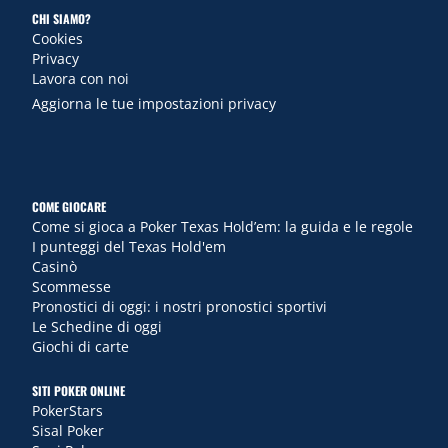
CHI SIAMO?
Cookies
Privacy
Lavora con noi
Aggiorna le tue impostazioni privacy
COME GIOCARE
Come si gioca a Poker Texas Hold’em: la guida e le regole
I punteggi del Texas Hold'em
Casinò
Scommesse
Pronostici di oggi: i nostri pronostici sportivi
Le Schedine di oggi
Giochi di carte
SITI POKER ONLINE
PokerStars
Sisal Poker