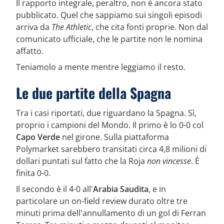
Il rapporto integrale, peraltro, non è ancora stato
pubblicato. Quel che sappiamo sui singoli episodi
arriva da
The Athletic
, che cita fonti proprie. Non dal
comunicato ufficiale, che le partite non le nomina
affatto.
Teniamolo a mente mentre leggiamo il resto.
Le due partite della Spagna
Tra i casi riportati, due riguardano la Spagna. Sì,
proprio i campioni del Mondo. Il primo è lo 0-0 col
Capo Verde
nel girone. Sulla piattaforma
Polymarket sarebbero transitati circa 4,8 milioni di
dollari puntati sul fatto che la Roja
non vincesse
. È
finita 0-0.
Il secondo è il 4-0 all'
Arabia Saudita
, e in
particolare un on-field review durato oltre tre
minuti prima dell'annullamento di un gol di Ferran