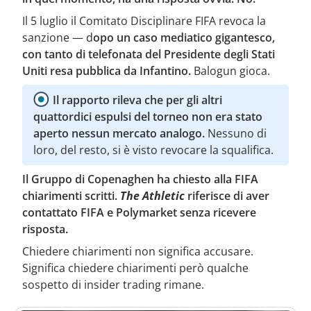
Il 5 luglio il Comitato Disciplinare FIFA revoca la
sanzione — d
opo un caso mediatico gigantesco,
con tanto di telefonata del Presidente degli Stati
Uniti resa pubblica da Infantino.
Balogun gioca.
Il rapporto rileva che per gli altri
quattordici espulsi del torneo non era stato
aperto nessun mercato analogo.
Nessuno di
loro, del resto, si è visto revocare la squalifica.
Il Gruppo di Copenaghen ha chiesto alla FIFA
chiarimenti scritti.
The Athletic
riferisce di aver
contattato FIFA e Polymarket senza ricevere
risposta.
Chiedere chiarimenti non significa accusare.
Significa chiedere chiarimenti però qualche
sospetto di insider trading rimane.