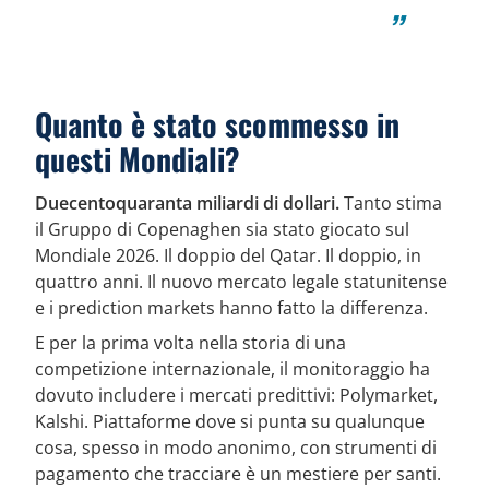
Quanto è stato scommesso in
questi Mondiali?
Duecentoquaranta miliardi di dollari.
Tanto stima
il Gruppo di Copenaghen sia stato giocato sul
Mondiale 2026. Il doppio del Qatar. Il doppio, in
quattro anni. Il nuovo mercato legale statunitense
e i prediction markets hanno fatto la differenza.
E per la prima volta nella storia di una
competizione internazionale, il monitoraggio ha
dovuto includere i mercati predittivi: Polymarket,
Kalshi. Piattaforme dove si punta su qualunque
cosa, spesso in modo anonimo, con strumenti di
pagamento che tracciare è un mestiere per santi.