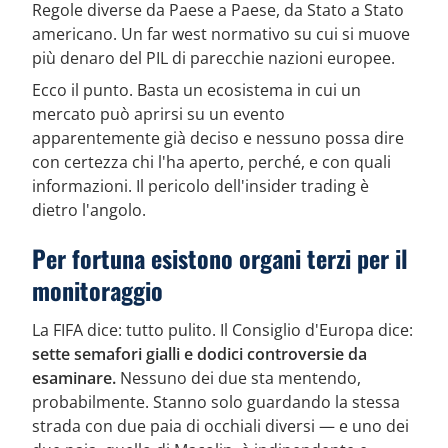
Regole diverse da Paese a Paese, da Stato a Stato
americano. Un far west normativo su cui si muove
più denaro del PIL di parecchie nazioni europee.
Ecco il punto. Basta un ecosistema in cui un
mercato può aprirsi su un evento
apparentemente già deciso e nessuno possa dire
con certezza chi l'ha aperto, perché, e con quali
informazioni. Il pericolo dell'insider trading è
dietro l'angolo.
Per fortuna esistono organi terzi per il
monitoraggio
La FIFA dice: tutto pulito. Il Consiglio d'Europa dice:
sette semafori gialli e dodici controversie da
esaminare.
Nessuno dei due sta mentendo,
probabilmente. Stanno solo guardando la stessa
strada con due paia di occhiali diversi — e uno dei