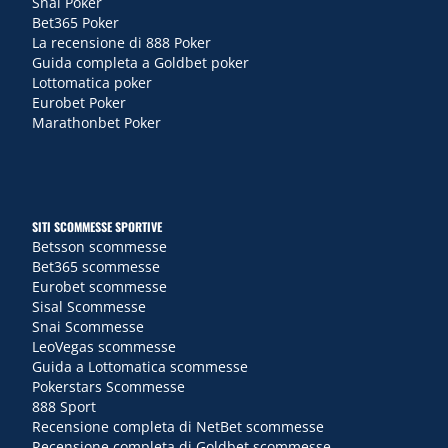
Snai Poker
Bet365 Poker
La recensione di 888 Poker
Guida completa a Goldbet poker
Lottomatica poker
Eurobet Poker
Marathonbet Poker
SITI SCOMMESSE SPORTIVE
Betsson scommesse
Bet365 scommesse
Eurobet scommesse
Sisal Scommesse
Snai Scommesse
LeoVegas scommesse
Guida a Lottomatica scommesse
Pokerstars Scommesse
888 Sport
Recensione completa di NetBet scommesse
Recensione completa di Goldbet scommesse