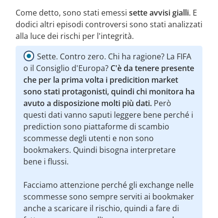
Come detto, sono stati emessi
sette avvisi gialli
. E
dodici altri episodi controversi sono stati analizzati
alla luce dei rischi per l'integrità.
Sette. Contro zero. Chi ha ragione? La FIFA
o il Consiglio d'Europa?
C'è da tenere presente
che per la prima volta i predicition market
sono stati protagonisti, quindi chi monitora ha
avuto a disposizione molti più dati.
Però
questi dati vanno saputi leggere bene perché i
prediction sono piattaforme di scambio
scommesse degli utenti e non sono
bookmakers. Quindi bisogna interpretare
bene i flussi.
Facciamo attenzione perché gli exchange nelle
scommesse sono sempre serviti ai bookmaker
anche a scaricare il rischio, quindi a fare di