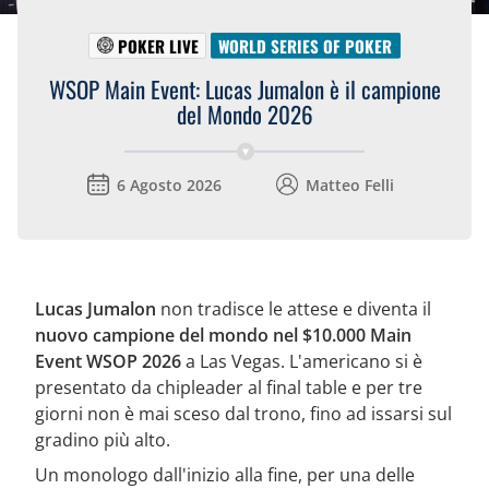
POKER LIVE
WORLD SERIES OF POKER
WSOP Main Event: Lucas Jumalon è il campione
del Mondo 2026
6 Agosto 2026
Matteo Felli
Lucas Jumalon
non tradisce le attese e diventa il
nuovo campione del mondo nel $10.000 Main
Event WSOP 2026
a Las Vegas. L'americano si è
presentato da chipleader al final table e per tre
giorni non è mai sceso dal trono, fino ad issarsi sul
gradino più alto.
Un monologo dall'inizio alla fine, per una delle