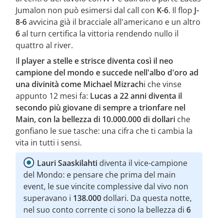
Jumalon non può esimersi dal call con
K-6
. Il flop
J-
8-6
avvicina già il bracciale all'americano e un altro
6
al turn certifica la vittoria rendendo nullo il
quattro al river.
I
l player a stelle e strisce diventa così il neo
campione del mondo e succede nell'albo d'oro ad
una divinità come Michael Mizrach
i che vinse
appunto 12 mesi fa:
Lucas a 22 anni diventa il
secondo più giovane di sempre a trionfare nel
Main, con la bellezza di 10.000.000 di dollari
che
gonfiano le sue tasche: una cifra che ti cambia la
vita in tutti i sensi.
Lauri Saaskilahti
diventa il vice-campione
del Mondo: e pensare che prima del main
event, le sue vincite complessive dal vivo non
superavano i
138.000
dollari. Da questa notte,
nel suo conto corrente ci sono la bellezza di
6