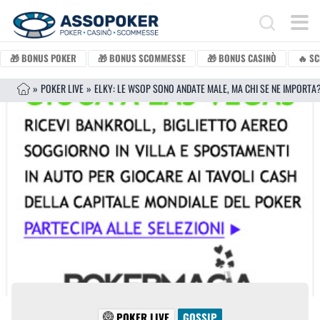
Vai al contenuto
Search for:
🎁 BONUS POKER
🎁 BONUS SCOMMESSE
🎁 BONUS CASINÒ
🔥 SC
»
POKER LIVE
»
ELKY: LE WSOP SONO ANDATE MALE, MA CHI SE NE IMPORTA
POKER LIVE
GOSSIP