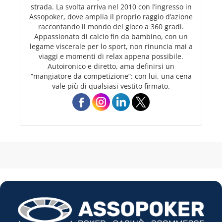
strada. La svolta arriva nel 2010 con l’ingresso in
Assopoker, dove amplia il proprio raggio d’azione
raccontando il mondo del gioco a 360 gradi.
Appassionato di calcio fin da bambino, con un
legame viscerale per lo sport, non rinuncia mai a
viaggi e momenti di relax appena possibile.
Autoironico e diretto, ama definirsi un
“mangiatore da competizione”: con lui, una cena
vale più di qualsiasi vestito firmato.