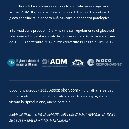
Tutti i brand che compaiono sul nostro portale hanno regolare
licenza ADM. Il gioco è vietato ai minori di 18 anni. La pratica del
gioco con vincite in denaro può causare dipendenza patologica.
Informati sulle probabilità di vincita e sul regolamento di gioco sul
sito www.adm.gov.it e sui siti dei concessionari. Avvertenze ai sensi
del D.L. 13 settembre 2012 n.158 convertito in Legge n. 189/2012
Assopoker.com
Copyright © 2005 - 2025
- Tutti i diritti riservati.
Tutto il materiale presente nel sito è coperto da copyright e ne è
vietata la riproduzione, anche parziale.
KEIEM LIMITED - 8, VILLA SEMINIA, SIR TEMI ZAMMIT AVENUE, TA’ XBIEX
XBX 1011 – MALTA – P.IVA MT21236421