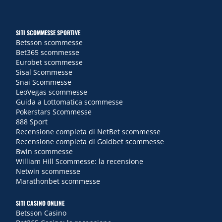
SITI SCOMMESSE SPORTIVE
Betsson scommesse
Bet365 scommesse
Eurobet scommesse
Sisal Scommesse
Snai Scommesse
LeoVegas scommesse
Guida a Lottomatica scommesse
Pokerstars Scommesse
888 Sport
Recensione completa di NetBet scommesse
Recensione completa di Goldbet scommesse
Bwin scommesse
William Hill Scommesse: la recensione
Netwin scommesse
Marathonbet scommesse
SITI CASINO ONLINE
Betsson Casino