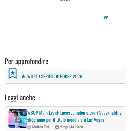
Per approfondire
WORLD SERIES OF POKER 2026
Leggi anche
WSOP Main Event: Lucas Jumalon e Lauri Saaskilahti si
sfideranno per il titolo mondiale a Las Vegas
Matteo Felli
5 Agosto 2026