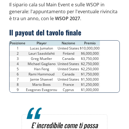
Il sipario cala sul Main Event e sulle WSOP in
generale: l'appuntamento per l'eventuale rivincita
è tra un anno, con le
WSOP 2027
.
Il payout del tavolo finale
Posizione
Player
Nazione
Premio
1
Lucas Jumalon
United States
$10,000,000
2
Lauri Saaskilahti
Finland
$6,000,000
3
Greg Mueller
Canada
$3,750,000
4
Michael Gagliano
United States
$2,750,000
5
Han Feng
United States
$2,250,000
6
Rami Hammoud
Canada
$1,750,000
7
Jamie Shaevel
United States
$1,500,000
8
Mario Boos
France
$1,250,000
9
Evagoras Evagorou
Cyprus
$1,000,000
E' incredibile come ti possa