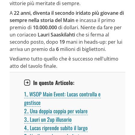
vittorie più meritate di sempre.
A
22 anni, diventa il secondo iridato più giovane di
sempre nella storia del Main
e incassa il primo
premio di
10.000.000
di dollari. Niente da fare per
un coriaceo
Lauri Saaskilahti
che si ferma al
secondo posto, dopo
19
mani in heads-up: per lui
arriva un premio da
6
milioni di bigliettoni.
Vediamo tutto quello che è successo nell'ultimo
atto del tavolo finale.
In questo Articolo:
1.
WSOP Main Event: Lucas controlla e
gestisce
2.
Una doppia coppia per volare
3.
Lauri un 2up illusorio
4.
Lucas riprende subito il largo