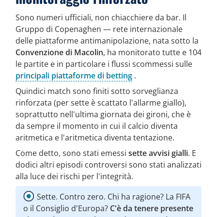
Sono numeri ufficiali, non chiacchiere da bar. Il
Gruppo di Copenaghen — rete internazionale
delle piattaforme antimanipolazione, nata sotto la
Convenzione di Macolin
, ha monitorato tutte e 104
le partite e in particolare i flussi scommessi sulle
principali piattaforme di betting
.
Quindici match sono finiti sotto sorveglianza
rinforzata (per sette è scattato l'allarme giallo),
soprattutto nell'ultima giornata dei gironi, che è
da sempre il momento in cui il calcio diventa
aritmetica e l'aritmetica diventa tentazione.
Come detto, sono stati emessi
sette avvisi gialli
. E
dodici altri episodi controversi sono stati analizzati
alla luce dei rischi per l'integrità.
Sette. Contro zero. Chi ha ragione? La FIFA
o il Consiglio d'Europa?
C'è da tenere presente