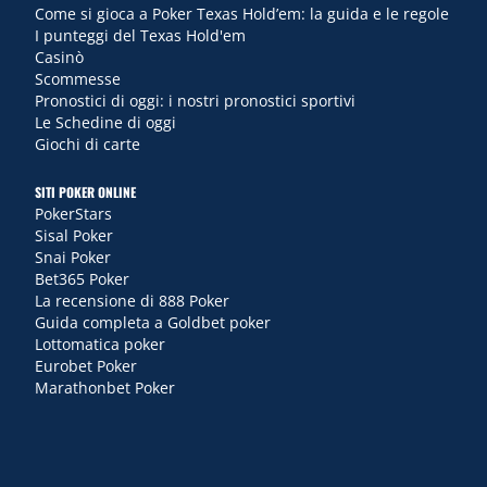
Come si gioca a Poker Texas Hold’em: la guida e le regole
I punteggi del Texas Hold'em
Casinò
Scommesse
Pronostici di oggi: i nostri pronostici sportivi
Le Schedine di oggi
Giochi di carte
SITI POKER ONLINE
PokerStars
Sisal Poker
Snai Poker
Bet365 Poker
La recensione di 888 Poker
Guida completa a Goldbet poker
Lottomatica poker
Eurobet Poker
Marathonbet Poker