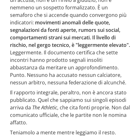
un'accusa, non è un rinvio a giudizio, non è
nemmeno un sospetto formalizzato. È un
semaforo che si accende quando convergono più
indicatori:
movimenti anomali delle quote,
segnalazioni da fonti aperte, rumors sui social,
comportamenti strani sui mercati. Il livello di
rischio, nel gergo tecnico, è "leggermente elevato".
Leggermente. Il documento certifica che sette
incontri hanno prodotto segnali insoliti
abbastanza da meritare un approfondimento.
Punto. Nessuno ha accusato nessun calciatore,
nessun arbitro, nessuna federazione di alcunché.
Il rapporto integrale, peraltro, non è ancora stato
pubblicato. Quel che sappiamo sui singoli episodi
arriva da
The Athletic
, che cita fonti proprie. Non dal
comunicato ufficiale, che le partite non le nomina
affatto.
Teniamolo a mente mentre leggiamo il resto.