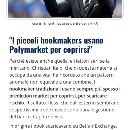
Gianni Infantino, presidente della FIFA
"I piccoli bookmakers usano
Polymarket per coprirsi"
Perché esiste anche quella, e i lettori seri se la
meritano. Christian Kalb, che di questa materia si
occupa da una vita, ha ricordato che un pattern
anomalo non equivale a una combine.
I
bookmaker tradizionali usano sempre più spesso i
prediction market per coprirsi, per scaricare
rischio.
Risultato: flussi che dall'esterno sembrano
sospettissimi e che invece sono banale gestione
del banco. Capita spesso.
In origine i book scaricavano su Betfair Exchange,