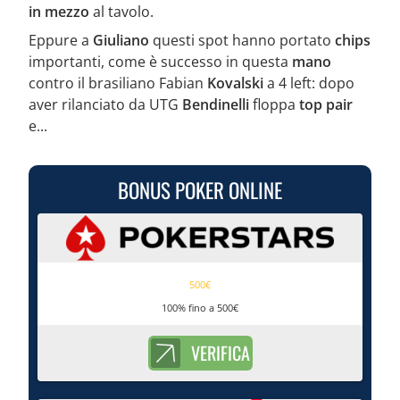
in mezzo
al tavolo.
Eppure a
Giuliano
questi spot hanno portato
chips
importanti, come è successo in questa
mano
contro il brasiliano Fabian
Kovalski
a 4 left: dopo
aver rilanciato da UTG
Bendinelli
floppa
top pair
e...
BONUS POKER ONLINE
500€
100% fino a 500€
VERIFICA