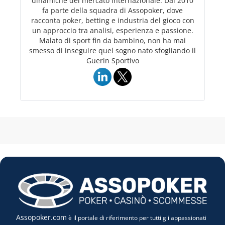
dinamiche del mercato internazionale. Dal 2010
fa parte della squadra di Assopoker, dove
racconta poker, betting e industria del gioco con
un approccio tra analisi, esperienza e passione.
Malato di sport fin da bambino, non ha mai
smesso di inseguire quel sogno nato sfogliando il
Guerin Sportivo
Assopoker.com
è il portale di riferimento per tutti gli appassionati