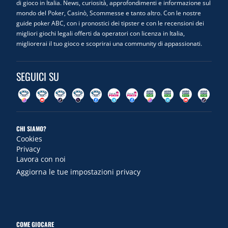
di gioco in Italia. News, curiosità, approfondimenti e informazione sul
mondo del Poker, Casinò, Scommesse e tanto altro. Con le nostre
guide poker ABC, con i pronostici dei tipster e con le recensioni dei
migliori giochi legali offerti da operatori con licenza in Italia,
migliorerai il tuo gioco e scoprirai una community di appassionati.
SEGUICI SU
CHI SIAMO?
Cookies
Privacy
Lavora con noi
Aggiorna le tue impostazioni privacy
COME GIOCARE