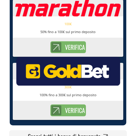
100€
50% fino a 100€ sul primo deposito
VERIFICA
300€
100% fino a 300€ sul primo deposito
VERIFICA