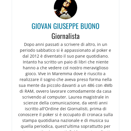
GIOVAN GIUSEPPE BUONO
Giornalista
Dopo anni passati a scrivere di altro, in un
periodo sabbatico si è appassionato al poker e
dal 2012 è diventato il suo pane quotidiano.
Intanto ha scritto un paio di libri che niente
hanno a che vedere col nostro meraviglioso
gioco. Vive in Maremma dove è riuscito a
realizzare il sogno che aveva preso forma nella
sua mente da piccolo davanti a un 486 con 4Mb
di RAM, ovvero lavorare comodamente da casa
scrivendo al computer. Laurea magistrale in
scienze della comunicazione, da venti anni
iscritto all'Ordine dei Giornalisti, prima di
conoscere il poker si è occupato di cronaca sulla
stampa quotidiana nazionale e di musica su
quella periodica, quest'ultima soprattutto per