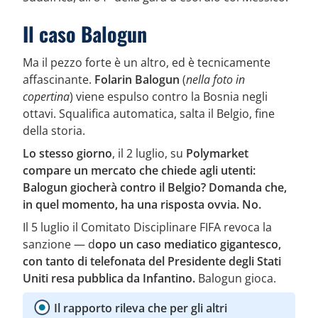
Il caso Balogun
Ma il pezzo forte è un altro, ed è tecnicamente
affascinante.
Folarin Balogun
(
nella foto in
copertina
) viene espulso contro la Bosnia negli
ottavi. Squalifica automatica, salta il Belgio, fine
della storia.
Lo stesso giorno
, il 2 luglio, su
Polymarket
compare un mercato che chiede agli utenti:
Balogun giocherà contro il Belgio? Domanda che,
in quel momento, ha una risposta ovvia. No.
Il 5 luglio il Comitato Disciplinare FIFA revoca la
sanzione — d
opo un caso mediatico gigantesco,
con tanto di telefonata del Presidente degli Stati
Uniti resa pubblica da Infantino.
Balogun gioca.
Il rapporto rileva che per gli altri