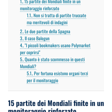
1.
15 partite dei Mondiali finite in un
monitoraggio rinforzato
1.1.
Non si tratta di partite truccate
ma meritevoli di indagini
2.
Le due partite della Spagna
3.
Il caso Balogun
4.
"I piccoli bookmakers usano Polymarket
per coprirsi"
5.
Quanto è stato scommesso in questi
Mondiali?
5.1.
Per fortuna esistono organi terzi
per il monitoraggio
15 partite dei Mondiali finite in un
monitoraggio rinforzato