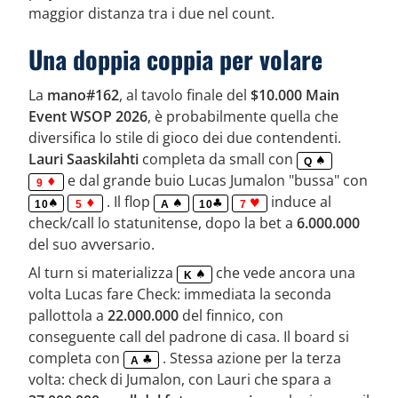
maggior distanza tra i due nel count.
Una doppia coppia per volare
La
mano#162
, al tavolo finale del
$10.000 Main
Event WSOP 2026
, è probabilmente quella che
diversifica lo stile di gioco dei due contendenti.
Lauri Saaskilahti
completa da small con
Q
e dal grande buio Lucas Jumalon "bussa" con
9
. Il flop
induce al
10
5
A
10
7
check/call lo statunitense, dopo la bet a
6.000.000
del suo avversario.
Al turn si materializza
che vede ancora una
K
volta Lucas fare Check: immediata la seconda
pallottola a
22.000.000
del finnico, con
conseguente call del padrone di casa. Il board si
completa con
. Stessa azione per la terza
A
volta: check di Jumalon, con Lauri che spara a