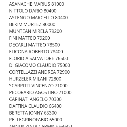
ASANACHE MARIUS 81000
NITTOLO DARIO 80400
ASTENGO MARCELLO 80400
BEKIM MURTEZ 80000
MUNTEAN MIRELA 79200
FINI MATTEO 79200
DECARLI MATTEO 78500
ELICONA ROBERTO 78400
FLORIDIA SALVATORE 76500
DI GIACOMO CLAUDIO 75000
CORTELLAZZI ANDREA 72900
HURZELER MILANI 72800
SCARPITTI VINCENZO 71000
PECORARIO AGOSTINO 71000
CARINATI ANGELO 70300
DAFFINA CLAUDIO 66400
BERETTA JONNY 65300
PELLEGRINOFABIO 65000
ANNUNZIATA CARMINE 64600