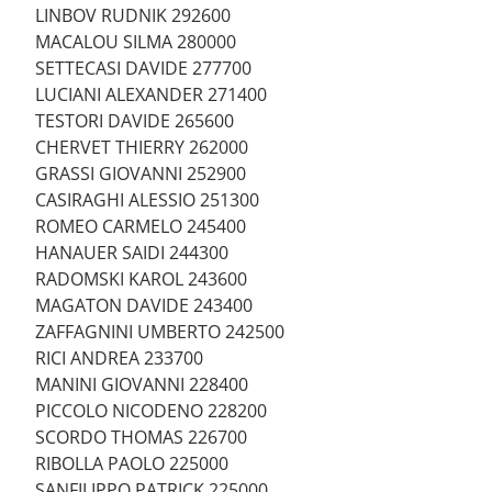
LINBOV RUDNIK 292600
MACALOU SILMA 280000
SETTECASI DAVIDE 277700
LUCIANI ALEXANDER 271400
TESTORI DAVIDE 265600
CHERVET THIERRY 262000
GRASSI GIOVANNI 252900
CASIRAGHI ALESSIO 251300
ROMEO CARMELO 245400
HANAUER SAIDI 244300
RADOMSKI KAROL 243600
MAGATON DAVIDE 243400
ZAFFAGNINI UMBERTO 242500
RICI ANDREA 233700
MANINI GIOVANNI 228400
PICCOLO NICODENO 228200
SCORDO THOMAS 226700
RIBOLLA PAOLO 225000
SANFILIPPO PATRICK 225000