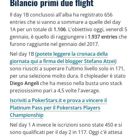
Bilancio primi due flight
Il day 1B conclusosi all'alba ha registrato 656
entries che si vanno a sommare a quelle del day
1A per un totale di
1.106
. L'obiettivo oggi, venerdì 5
gennaio, è quello di raggiungere i
1.937 entries
che
furono raggiunte nel gennaio del 2017.
Nel day 1B
(potete leggere la cronaca della
giornata qui a firma del blogger Stefano Atzei
)
sono riusciti a superare l'ultimo livello solo in 171,
per una selezione molto dura. Il chipleader è stato
Diego Angeli
che ha messo nella busta uno stack
preziosissimo pari a 4,5 volte l'average.
Iscriviti a PokerStars.it e prova a vincere il
Platinum Pass per il Pokerstars Players
Championship
Nel day 1 A invece le iscrizioni sono state 450 e si
sono qualificati per il day 2 in 117. Oggi c'è attesa