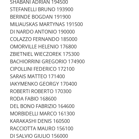
SHABANI ADRIAN 194500
STEFANELLI BRUNO 193900
BERINDE BOGDAN 191900
MILIAUSKAS MARTYNAS 191500
DI NARDO ANTONIO 190000
COLAZZO FERNANDO 185000
OMORVILLE HELENIO 176800
ZBIETNIEL WIECZOREK 175300
BACHIORRINI GREGORIO 174900
CIPOLLINI FEDERICO 172100
SARAIS MATTEO 171400
IAKYMENKO GEORGY 170400
ROBERTI ROBERTO 170300
RODA FABIO 168600
DEL BONO FABRIZIO 164600
MORBIDELLI MARCO 161300
KARAKASHI DENIS 160500
RACCIOTTA MAURO 156100
DI SALVIO GIULIO 156000