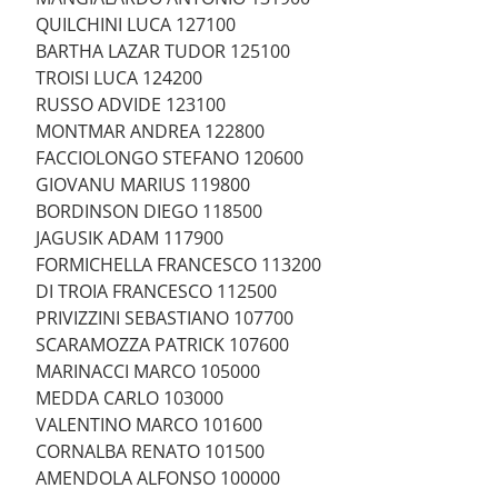
QUILCHINI LUCA 127100
BARTHA LAZAR TUDOR 125100
TROISI LUCA 124200
RUSSO ADVIDE 123100
MONTMAR ANDREA 122800
FACCIOLONGO STEFANO 120600
GIOVANU MARIUS 119800
BORDINSON DIEGO 118500
JAGUSIK ADAM 117900
FORMICHELLA FRANCESCO 113200
DI TROIA FRANCESCO 112500
PRIVIZZINI SEBASTIANO 107700
SCARAMOZZA PATRICK 107600
MARINACCI MARCO 105000
MEDDA CARLO 103000
VALENTINO MARCO 101600
CORNALBA RENATO 101500
AMENDOLA ALFONSO 100000