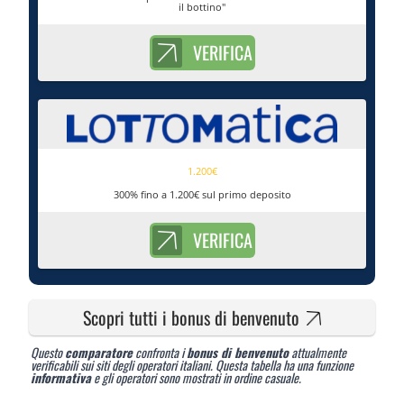
il bottino"
VERIFICA
1.200€
300% fino a 1.200€ sul primo deposito
VERIFICA
Scopri tutti i bonus di benvenuto
Questo
comparatore
confronta i
bonus di benvenuto
attualmente
verificabili sui siti degli operatori italiani. Questa tabella ha una funzione
informativa
e gli operatori sono mostrati in ordine casuale.