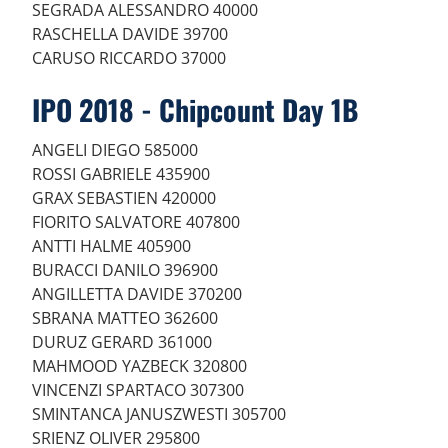
SEGRADA ALESSANDRO 40000
RASCHELLA DAVIDE 39700
CARUSO RICCARDO 37000
IPO 2018 - Chipcount Day 1B
ANGELI DIEGO 585000
ROSSI GABRIELE 435900
GRAX SEBASTIEN 420000
FIORITO SALVATORE 407800
ANTTI HALME 405900
BURACCI DANILO 396900
ANGILLETTA DAVIDE 370200
SBRANA MATTEO 362600
DURUZ GERARD 361000
MAHMOOD YAZBECK 320800
VINCENZI SPARTACO 307300
SMINTANCA JANUSZWESTI 305700
SRIENZ OLIVER 295800