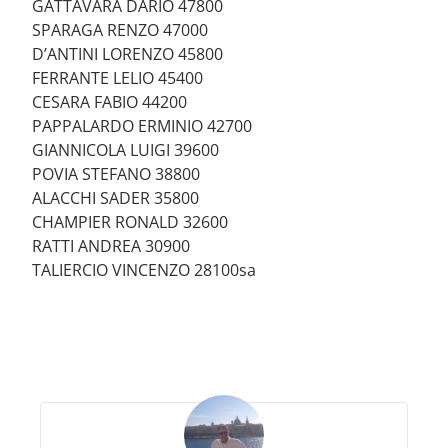
GATTAVARA DARIO 47800
SPARAGA RENZO 47000
D’ANTINI LORENZO 45800
FERRANTE LELIO 45400
CESARA FABIO 44200
PAPPALARDO ERMINIO 42700
GIANNICOLA LUIGI 39600
POVIA STEFANO 38800
ALACCHI SADER 35800
CHAMPIER RONALD 32600
RATTI ANDREA 30900
TALIERCIO VINCENZO 28100sa