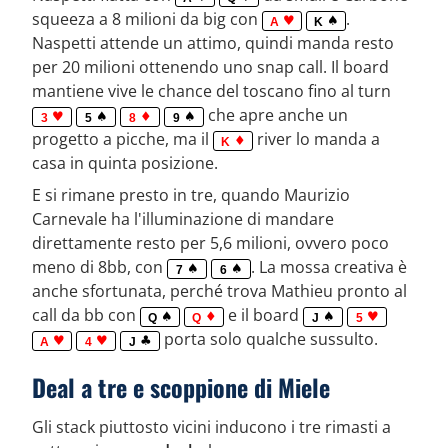
squeeza a 8 milioni da big con
.
A
K
Naspetti attende un attimo, quindi manda resto
per 20 milioni ottenendo uno snap call. Il board
mantiene vive le chance del toscano fino al turn
che apre anche un
3
5
8
9
progetto a picche, ma il
river lo manda a
K
casa in quinta posizione.
E si rimane presto in tre, quando Maurizio
Carnevale ha l'illuminazione di mandare
direttamente resto per 5,6 milioni, ovvero poco
meno di 8bb, con
. La mossa creativa è
7
6
anche sfortunata, perché trova Mathieu pronto al
call da bb con
e il board
Q
Q
J
5
porta solo qualche sussulto.
A
4
J
Deal a tre e scoppione di Miele
Gli stack piuttosto vicini inducono i tre rimasti a