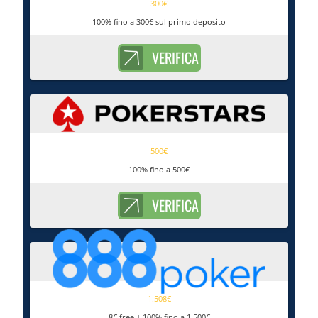
300€
100% fino a 300€ sul primo deposito
VERIFICA
500€
100% fino a 500€
VERIFICA
1.508€
8€ free + 100% fino a 1.500€