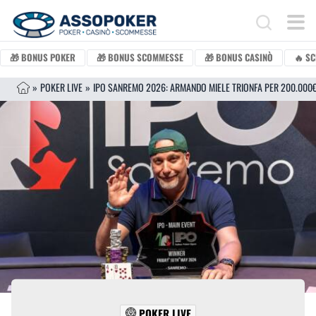
Vai al contenuto
Search for:
🎁 BONUS POKER
🎁 BONUS SCOMMESSE
🎁 BONUS CASINÒ
🔥 SC
»
POKER LIVE
»
POKER LIVE