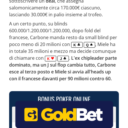
sottoscrivere un
deal
, che assegna
salomonicamente circa 170.000€ ciascuno,
lasciando 30.000€ in palio insieme al trofeo.
A un certo punto, su blinds
600.000/1.200.000/1.200.000, dopo fold del
francese, Carbone manda resto da small blind per
poco meno di 20 milioni con
, Miele ha
K
Q
in totale 35 milioni e mezzo ma decide comunque
di chiamare con
.
L'ex chipleader parte
K
J
dominato, ma un J sul flop cambia tutto, Carbone
esce al terzo posto e Miele si avvia all'heads up
con il francese davanti per 90 milioni contro 60.
BONUS POKER ONLINE