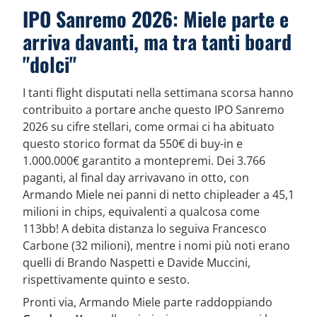
IPO Sanremo 2026: Miele parte e
arriva davanti, ma tra tanti board
"dolci"
I tanti flight disputati nella settimana scorsa hanno
contribuito a portare anche questo IPO Sanremo
2026 su cifre stellari, come ormai ci ha abituato
questo storico format da 550€ di buy-in e
1.000.000€ garantito a montepremi. Dei 3.766
paganti, al final day arrivavano in otto, con
Armando Miele nei panni di netto chipleader a 45,1
milioni in chips, equivalenti a qualcosa come
113bb! A debita distanza lo seguiva Francesco
Carbone (32 milioni), mentre i nomi più noti erano
quelli di Brando Naspetti e Davide Muccini,
rispettivamente quinto e sesto.
Pronti via, Armando Miele parte raddoppiando