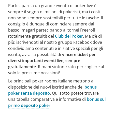
Partecipare a un grande evento di poker live è
sempre il sogno di milioni di pokeristi, ma i costi
non sono sempre sostenibili per tutte le tasche. Il
consiglio è dunque di cominciare sempre dal
basso, magari partecipando ai tornei Freeroll
(totalmente gratuiti) del
Club del Poker
. Ma c'è di
più: iscrivendoti al nostro gruppo Facebook dove
condividiamo contenuti e iniziative speciali per gli
iscritti, avrai la possibilità di
vincere ticket per
diversi importanti eventi live, sempre
gratuitamente
. Rimani sintonizzato per cogliere al
volo le prossime occasioni!
Le principali poker rooms italiane mettono a
disposizione dei nuovi iscritti anche dei
bonus
poker senza deposito
. Qui sotto potete trovare
una tabella comparativa e informativa di
bonus sul
primo deposito poker
: