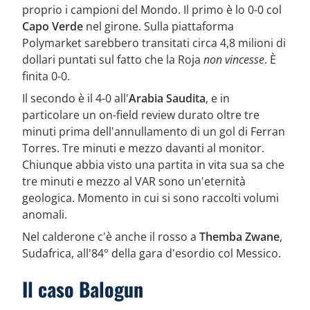
proprio i campioni del Mondo. Il primo è lo 0-0 col
Capo Verde
nel girone. Sulla piattaforma
Polymarket sarebbero transitati circa 4,8 milioni di
dollari puntati sul fatto che la Roja
non vincesse
. È
finita 0-0.
Il secondo è il 4-0 all'
Arabia Saudita
, e in
particolare un on-field review durato oltre tre
minuti prima dell'annullamento di un gol di Ferran
Torres. Tre minuti e mezzo davanti al monitor.
Chiunque abbia visto una partita in vita sua sa che
tre minuti e mezzo al VAR sono un'eternità
geologica. Momento in cui si sono raccolti volumi
anomali.
Nel calderone c'è anche il rosso a
Themba Zwane
,
Sudafrica, all'84° della gara d'esordio col Messico.
Il caso Balogun