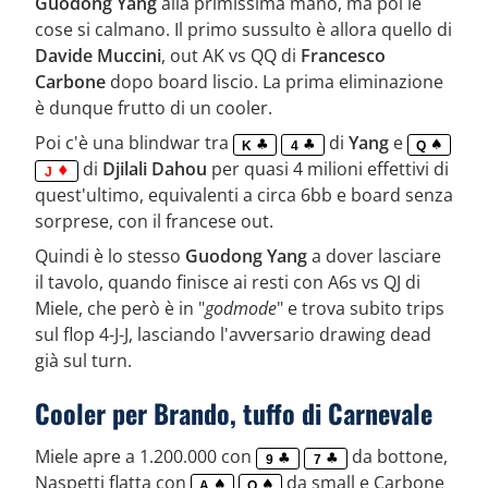
Guodong Yang
alla primissima mano, ma poi le
cose si calmano. Il primo sussulto è allora quello di
Davide Muccini
, out AK vs QQ di
Francesco
Carbone
dopo board liscio. La prima eliminazione
è dunque frutto di un cooler.
Poi c'è una blindwar tra
di
Yang
e
K
4
Q
di
Djilali Dahou
per quasi 4 milioni effettivi di
J
quest'ultimo, equivalenti a circa 6bb e board senza
sorprese, con il francese out.
Quindi è lo stesso
Guodong Yang
a dover lasciare
il tavolo, quando finisce ai resti con A6s vs QJ di
Miele, che però è in "
godmode
" e trova subito trips
sul flop 4-J-J, lasciando l'avversario drawing dead
già sul turn.
Cooler per Brando, tuffo di Carnevale
Miele apre a 1.200.000 con
da bottone,
9
7
Naspetti flatta con
da small e Carbone
A
Q