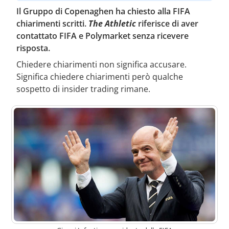
Il Gruppo di Copenaghen ha chiesto alla FIFA
chiarimenti scritti.
The Athletic
riferisce di aver
contattato FIFA e Polymarket senza ricevere
risposta.
Chiedere chiarimenti non significa accusare.
Significa chiedere chiarimenti però qualche
sospetto di insider trading rimane.