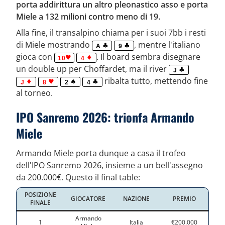
porta addirittura un altro pleonastico asso e porta
Miele a 132 milioni contro meno di 19.
Alla fine, il transalpino chiama per i suoi 7bb i resti
di Miele mostrando
, mentre l'italiano
A
9
gioca con
. Il board sembra disegnare
10
4
un double up per Choffardet, ma il river
J
ribalta tutto, mettendo fine
J
8
2
4
al torneo.
IPO Sanremo 2026: trionfa Armando
Miele
Armando Miele porta dunque a casa il trofeo
dell'IPO Sanremo 2026, insieme a un bell'assegno
da 200.000€. Questo il final table:
POSIZIONE
GIOCATORE
NAZIONE
PREMIO
FINALE
Armando
1
Italia
€200.000