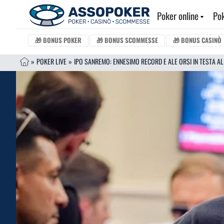
Vai al contenuto
Poker online
Pok
🎁 BONUS POKER
🎁 BONUS SCOMMESSE
🎁 BONUS CASINÒ
»
POKER LIVE
»
IPO SANREMO: ENNESIMO RECORD E ALE ORSI IN TESTA AL