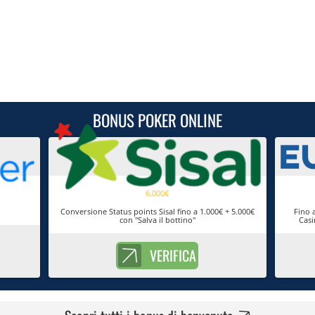
BONUS POKER ONLINE
6.000€
Conversione Status points Sisal fino a 1.000€ + 5.000€
Fino 
con "Salva il bottino"
Casi
VERIFICA