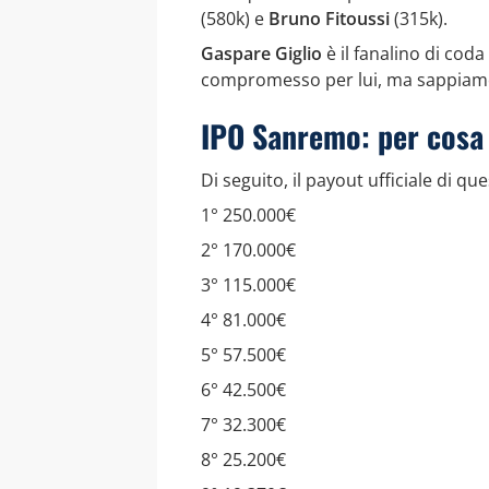
(580k) e
Bruno Fitoussi
(315k).
Gaspare Giglio
è il fanalino di cod
compromesso per lui, ma sappiamo b
IPO Sanremo: per cosa 
Di seguito, il payout ufficiale di q
1° 250.000€
2° 170.000€
3° 115.000€
4° 81.000€
5° 57.500€
6° 42.500€
7° 32.300€
8° 25.200€