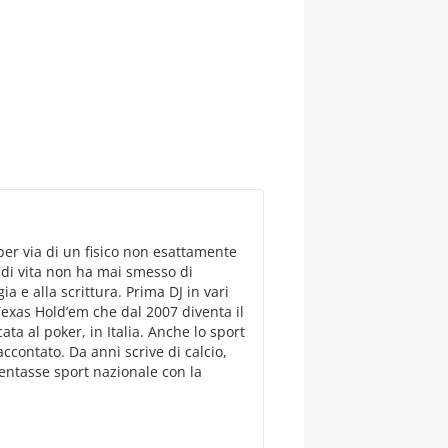
per via di un fisico non esattamente
e di vita non ha mai smesso di
ia e alla scrittura. Prima DJ in vari
 Texas Hold’em che dal 2007 diventa il
a al poker, in Italia. Anche lo sport
contato. Da anni scrive di calcio,
entasse sport nazionale con la