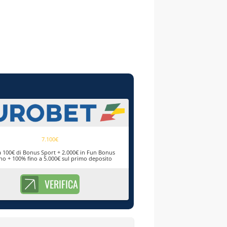
7.100€
a 100€ di Bonus Sport + 2.000€ in Fun Bonus
no + 100% fino a 5.000€ sul primo deposito
VERIFICA