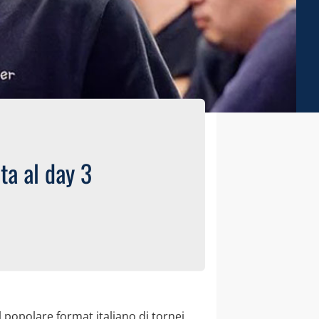
ta al day 3
l popolare format italiano di tornei