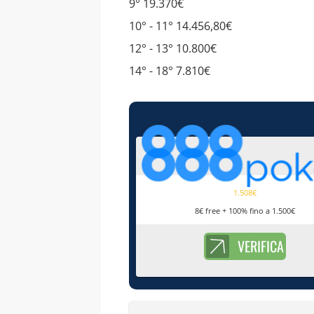
9° 19.370€
10° - 11° 14.456,80€
12° - 13° 10.800€
14° - 18° 7.810€
1.508€
8€ free + 100% fino a 1.500€
VERIFICA