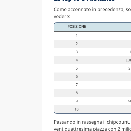
Come accennato in precedenza, s
vedere:
POSIZIONE
1
2
3
4
LU
5
S
6
7
8
9
M
10
Passando in rassegna il chipcount, 
ventiquattresima piazza con 2 mili