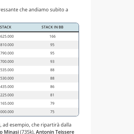
teressante che andiamo subito a
STACK
STACK IN BB
.625.000
166
.810.000
95
.790.000
95
 700.000
93
.535.000
88
.530.000
88
.435.000
86
.225.000
81
.165.000
79
.000.000
75
i
, ad esempio, che ripartirà dalla
o Minasi
(735k),
Antonin Teissere