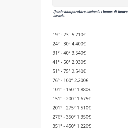
Questo
comparatore
confronta i
bonus di benve
casuale.
19° - 23° 5.710€
24° - 30° 4.400€
31° - 40° 3.540€
41° - 50° 2.930€
51° - 75° 2.540€
76° - 100° 2.200€
101° - 150° 1.880€
151° - 200° 1.675€
201° - 275° 1.510€
276° - 350° 1.350€
351° - 450° 1.220€