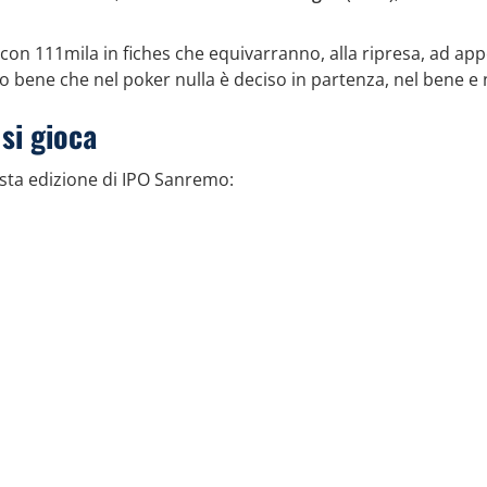
a con 111mila in fiches che equivarranno, alla ripresa, ad ap
ene che nel poker nulla è deciso in partenza, nel bene e 
si gioca
uesta edizione di IPO Sanremo: