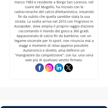
marzo 1983 e residente a Borgo San Lorenzo, nel
cuore del Mugello, ha iniziato con le
radiocronache del calcio dilettantistico, intuendo
fin da subito che quella sarebbe stata la sua
strada. La svolta arriva nel 2010 con l’ingresso in
Assopoker, dove amplia il proprio raggio d’azione
raccontando il mondo del gioco a 360 gradi.
Appassionato di calcio fin da bambino, con un
legame viscerale per lo sport, non rinuncia mai a
viaggi e momenti di relax appena possibile.
Autoironico e diretto, ama definirsi un
“mangiatore da competizione”: con lui, una cena
vale più di qualsiasi vestito firmato.