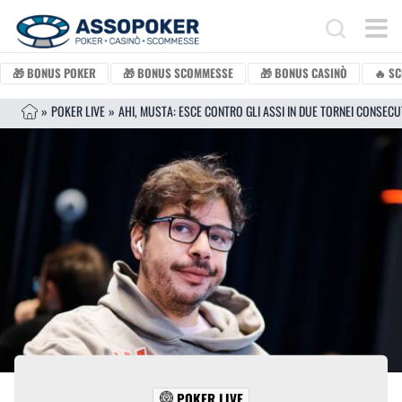
Vai al contenuto
Search for:
🎁 BONUS POKER
🎁 BONUS SCOMMESSE
🎁 BONUS CASINÒ
🔥 SC
»
POKER LIVE
»
POKER LIVE