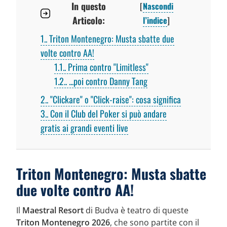
In questo
[
Nascondi
Articolo:
l’indice
]
1.
Triton Montenegro: Musta sbatte due
volte contro AA!
1.1.
Prima contro "Limitless"
1.2.
...poi contro Danny Tang
2.
"Clickare" o "Click-raise": cosa significa
3.
Con il Club del Poker si può andare
gratis ai grandi eventi live
Triton Montenegro: Musta sbatte
due volte contro AA!
Il
Maestral Resort
di Budva è teatro di queste
Triton Montenegro 2026
, che sono partite con il