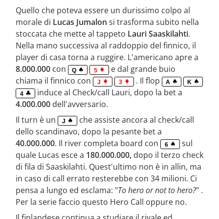
Quello che poteva essere un durissimo colpo al
morale di
Lucas Jumalon
si trasforma subito nella
stoccata che mette al tappeto
Lauri Saaskilahti
.
Nella mano successiva al raddoppio del finnico, il
player di casa torna a ruggire. L'americano apre a
8.000.000
con
e dal grande buio
Q
5
chiama il finnico con
. Il flop
J
3
A
K
induce al Check/call Lauri, dopo la bet a
4
4.000.000
dell'avversario.
Il turn è un
che assiste ancora al check/call
J
dello scandinavo, dopo la pesante bet a
40.000.000
. Il river completa board con
sul
6
quale Lucas esce a
180.000.000,
dopo il terzo check
di fila di Saaskilahti. Quest'ultimo non è in allin, ma
in caso di call errato resterebbe con 34 milioni. Ci
pensa a lungo ed esclama: "
To hero or not to hero?
" .
Per la serie faccio questo Hero Call oppure no.
Il finlandese continua a studiare il rivale ed