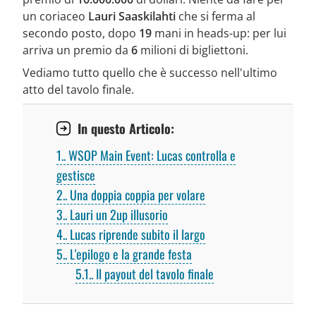
un coriaceo
Lauri Saaskilahti
che si ferma al
secondo posto, dopo
19
mani in heads-up: per lui
arriva un premio da
6
milioni di bigliettoni.
Vediamo tutto quello che è successo nell'ultimo
atto del tavolo finale.
In questo Articolo:
1.
WSOP Main Event: Lucas controlla e
gestisce
2.
Una doppia coppia per volare
3.
Lauri un 2up illusorio
4.
Lucas riprende subito il largo
5.
L'epilogo e la grande festa
5.1.
Il payout del tavolo finale