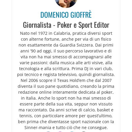
DOMENICO GIOFFRÈ
Giornalista - Poker e Sport Editor
Nato nel 1972 in Calabria, pratica diversi sport
con alterne fortune, anche per via di un fisico
non esattamente da Guardia Svizzera. Dai primi
anni ’90 ad oggi, il suo percorso lavorativo e di
vita non ha mai smesso di accompagnarsi alle
varie passioni: dalla musica alle arti visive, alla
tecnologia e alla scrittura. Prima DJ in vari club,
poi tecnico e regista televisivo, quindi giornalista.
Nel 2006 scopre il Texas Hold’em che dal 2007
diventa il suo pane quotidiano, creando la prima
redazione online interamente dedicata al poker,
in Italia. Anche lo sport non ha mai smesso di
essere parte della sua vita, seppur non vissuto
ma raccontato. Da anni scrive di calcio, basket e
tennis, con particolare amore per quest’ultimo,
ben prima che diventasse sport nazionale con la
Sinner-mania e tutto ciò che ne consegue.