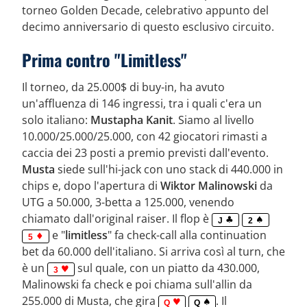
torneo Golden Decade, celebrativo appunto del
decimo anniversario di questo esclusivo circuito.
Prima contro "Limitless"
Il torneo, da 25.000$ di buy-in, ha avuto
un'affluenza di 146 ingressi, tra i quali c'era un
solo italiano:
Mustapha Kanit
. Siamo al livello
10.000/25.000/25.000, con 42 giocatori rimasti a
caccia dei 23 posti a premio previsti dall'evento.
Musta
siede sull'hi-jack con uno stack di 440.000 in
chips e, dopo l'apertura di
Wiktor Malinowski
da
UTG a 50.000, 3-betta a 125.000, venendo
chiamato dall'original raiser. Il flop è
J
2
e "
limitless
" fa check-call alla continuation
5
bet da 60.000 dell'italiano. Si arriva così al turn, che
è un
sul quale, con un piatto da 430.000,
3
Malinowski fa check e poi chiama sull'allin da
255.000 di Musta, che gira
. Il
Q
Q