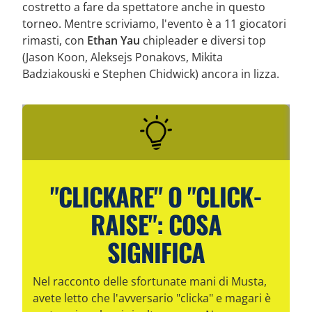
costretto a fare da spettatore anche in questo
torneo. Mentre scriviamo, l'evento è a 11 giocatori
rimasti, con
Ethan Yau
chipleader e diversi top
(Jason Koon, Aleksejs Ponakovs, Mikita
Badziakouski e Stephen Chidwick) ancora in lizza.
"CLICKARE" O "CLICK-
RAISE": COSA
SIGNIFICA
Nel racconto delle sfortunate mani di Musta,
avete letto che l'avversario "clicka" e magari è