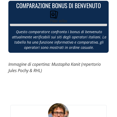
COMPARAZIONE BONUS DI BENVENUTO
Poker online
Questo comparatore confronta i bonus di benvenuto
attualmente verificabili sui siti degli operatori italiani. La
tabella ha una funzione informativa e comparativa, gli
operatori sono mostrati in ordine casuale.
Immagine di copertina: Mustapha Kanit (repertorio
Jules Pochy & RHL)