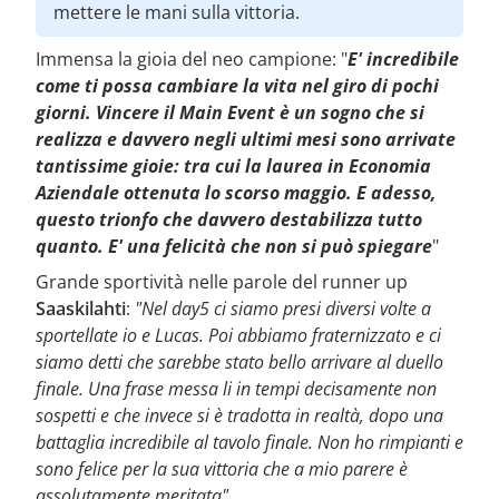
mettere le mani sulla vittoria.
Immensa la gioia del neo campione: "
E' incredibile
come ti possa cambiare la vita nel giro di pochi
giorni. Vincere il Main Event è un sogno che si
realizza e davvero negli ultimi mesi sono arrivate
tantissime gioie: tra cui la laurea in Economia
Aziendale ottenuta lo scorso maggio. E adesso,
questo trionfo che davvero destabilizza tutto
quanto. E' una felicità che non si può spiegare
"
Grande sportività nelle parole del runner up
Saaskilahti
:
"Nel day5 ci siamo presi diversi volte a
sportellate io e Lucas. Poi abbiamo fraternizzato e ci
siamo detti che sarebbe stato bello arrivare al duello
finale. Una frase messa li in tempi decisamente non
sospetti e che invece si è tradotta in realtà, dopo una
battaglia incredibile al tavolo finale. Non ho rimpianti e
sono felice per la sua vittoria che a mio parere è
assolutamente meritata".