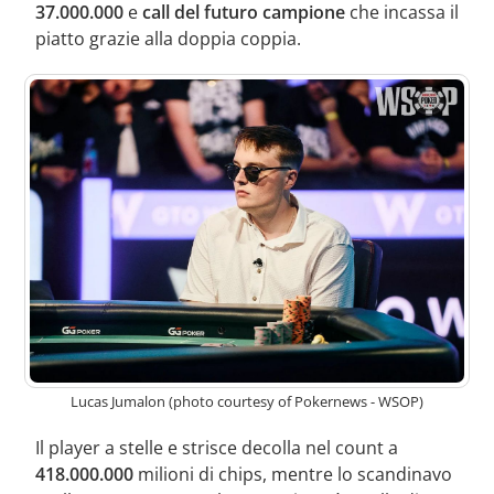
37.000.000
e
call del futuro campione
che incassa il
piatto grazie alla doppia coppia.
Lucas Jumalon (photo courtesy of Pokernews - WSOP)
Il player a stelle e strisce decolla nel count a
418.000.000
milioni di chips, mentre lo scandinavo