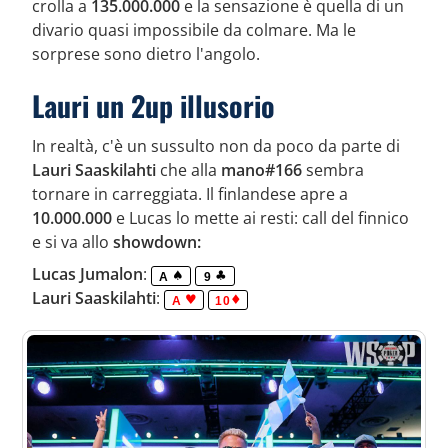
crolla a
135.000.000
e la sensazione è quella di un
divario quasi impossibile da colmare. Ma le
sorprese sono dietro l'angolo.
Lauri un 2up illusorio
In realtà, c'è un sussulto non da poco da parte di
Lauri Saaskilahti
che alla
mano#166
sembra
tornare in carreggiata. Il finlandese apre a
10.000.000
e Lucas lo mette ai resti: call del finnico
e si va allo
showdown:
Lucas Jumalon
:
A
9
Lauri Saaskilahti
:
A
10