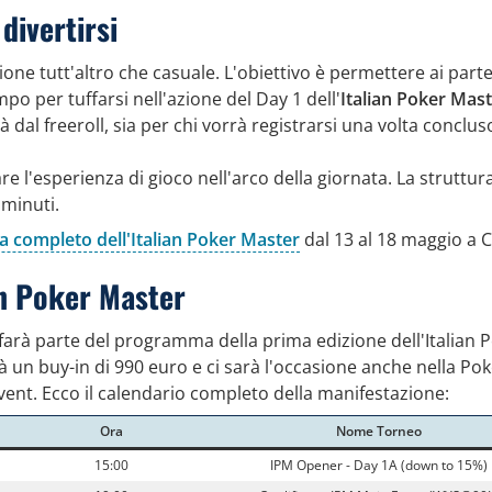
divertirsi
ione tutt'altro che casuale. L'obiettivo è permettere ai parte
mpo per tuffarsi nell'azione del Day 1 dell'
Italian Poker Mas
al freeroll, sia per chi vorrà registrarsi una volta concluso
 l'esperienza di gioco nell'arco della giornata. La struttu
5 minuti.
completo dell'Italian Poker Master
dal 13 al 18 maggio a 
ian Poker Master
farà parte del programma della prima edizione dell'Italian 
rà un buy-in di 990 euro e ci sarà l'occasione anche nella Po
e event. Ecco il calendario completo della manifestazione:
Ora
Nome Torneo
15:00
IPM Opener - Day 1A (down to 15%)