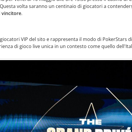
. Questa volta saranno un centinaio di giocatori a contender
l vincitore
.
i giocatori VIP del sito e rappresenta il modo di PokerStars d
rienza di gioco live unica in un contesto come quello dell'It