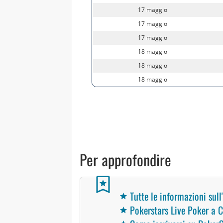
17 maggio
17 maggio
17 maggio
18 maggio
18 maggio
18 maggio
Per approfondire
Tutte le informazioni sul
Pokerstars Live Poker a C