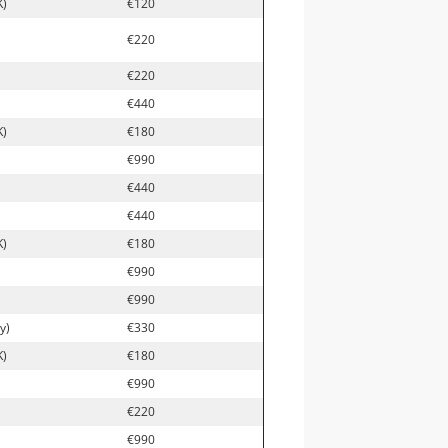
K)
€120
€220
€220
€440
K)
€180
€990
€440
€440
K)
€180
€990
€990
y)
€330
K)
€180
€990
€220
€990