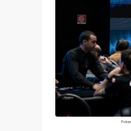
Poker