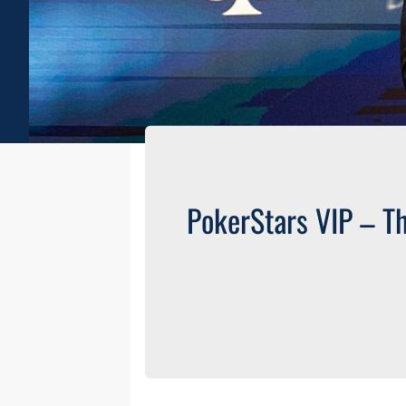
PokerStars VIP – Th