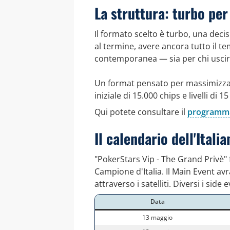
La struttura: turbo per 
Il formato scelto è turbo, una decis
al termine, avere ancora tutto il te
contemporanea — sia per chi uscirà d
Un format pensato per massimizzare
iniziale di 15.000 chips e livelli di 1
Qui potete consultare il
programma 
Il calendario dell'Ital
"PokerStars Vip - The Grand Privè" 
Campione d'Italia. Il Main Event av
attraverso i satelliti. Diversi i sid
Data
13 maggio