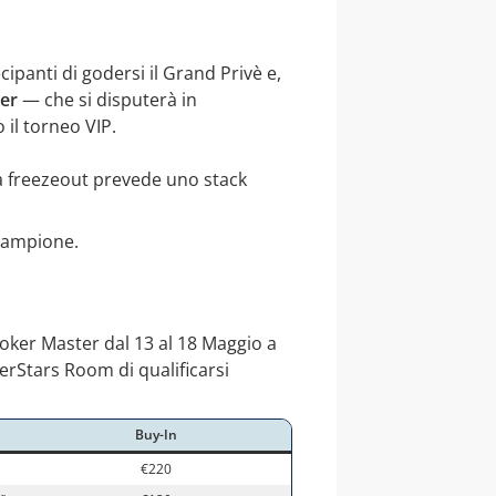
cipanti di godersi il Grand Privè e,
ter
— che si disputerà in
 il torneo VIP.
ra freezeout prevede uno stack
Campione.
Poker Master dal 13 al 18 Maggio a
kerStars Room di qualificarsi
Buy-In
€220