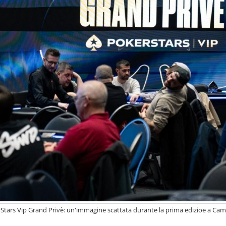
Stars Vip Grand Privè: un'immagine scattata durante la prima edizioe a Ca