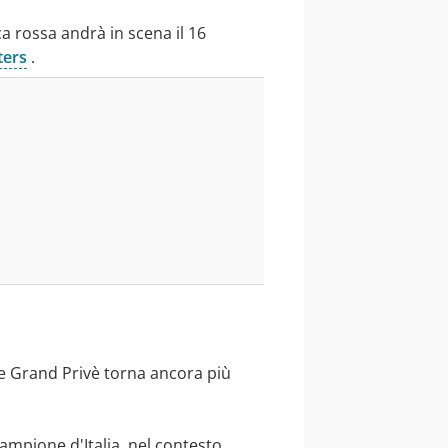
cca rossa andrà in scena il 16
ters
.
he Grand Privè torna ancora più
ampione d'Italia, nel contesto