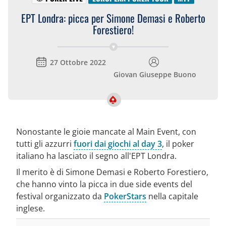
EPT Londra: picca per Simone Demasi e Roberto
Forestiero!
27 Ottobre 2022
Giovan Giuseppe Buono
Nonostante le gioie mancate al Main Event, con
tutti gli azzurri
fuori dai giochi al day 3
, il poker
italiano ha lasciato il segno all'EPT Londra.
Il merito è di Simone Demasi e Roberto Forestiero,
che hanno vinto la picca in due side events del
festival organizzato da
PokerStars
nella capitale
inglese.