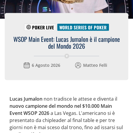
POKER LIVE
WORLD SERIES OF POKER
WSOP Main Event: Lucas Jumalon è il campione
del Mondo 2026
6 Agosto 2026
Matteo Felli
Lucas Jumalon
non tradisce le attese e diventa il
nuovo campione del mondo nel $10.000 Main
Event WSOP 2026
a Las Vegas. L'americano si è
presentato da chipleader al final table e per tre
giorni non è mai sceso dal trono, fino ad issarsi sul