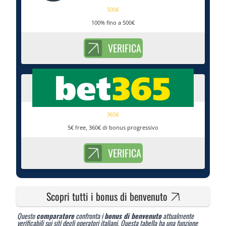
500€
100% fino a 500€
VERIFICA
365€
5€ free, 360€ di bonus progressivo
VERIFICA
Scopri tutti i bonus di benvenuto
Questo
comparatore
confronta i
bonus di benvenuto
attualmente
verificabili sui siti degli operatori italiani. Questa tabella ha una funzione