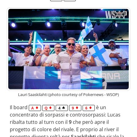
Lauri Saaskilahti (photo courtesy of Pokernews - WSOP)
Il board
è un
A
Q
4
9
6
concentrato di sorpassi e controsorpassi: Lucas
ribalta tutto al turn con il
9
che però apre il
progetto di colore del rivale. E proprio al river il
progetto diventa reltà per
Saaskilahti
che risale la