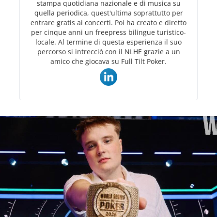
stampa quotidiana nazionale e di musica su
quella periodica, quest'ultima soprattutto per
entrare gratis ai concerti. Poi ha creato e diretto
per cinque anni un freepress bilingue turistico-
locale. Al termine di questa esperienza il suo
percorso si intrecciò con il NLHE grazie a un
amico che giocava su Full Tilt Poker.