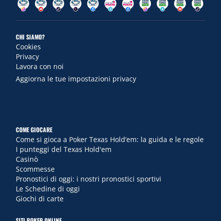
CHI SIAMO?
Cookies
Privacy
Lavora con noi
Aggiorna le tue impostazioni privacy
COME GIOCARE
Come si gioca a Poker Texas Hold’em: la guida e le regole
I punteggi del Texas Hold'em
Casinò
Scommesse
Pronostici di oggi: i nostri pronostici sportivi
Le Schedine di oggi
Giochi di carte
SITI POKER ONLINE