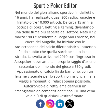
Sport e Poker Editor
Nel mondo del giornalismo sportivo fin dall’età di
16 anni, ha realizzato quasi 800 radiocronache e
firmato oltre 10.000 articoli. Da circa 15 anni si
occupa di poker, betting e gaming, diventando
una delle firme più esperte del settore. Nato il 12
marzo 1983 e residente a Borgo San Lorenzo, nel
cuore del Mugello, ha iniziato con le
radiocronache del calcio dilettantistico, intuendo
fin da subito che quella sarebbe stata la sua
strada. La svolta arriva nel 2010 con l’ingresso in
Assopoker, dove amplia il proprio raggio d’azione
raccontando il mondo del gioco a 360 gradi.
Appassionato di calcio fin da bambino, con un
legame viscerale per lo sport, non rinuncia mai a
viaggi e momenti di relax appena possibile.
Autoironico e diretto, ama definirsi un
“mangiatore da competizione”: con lui, una cena
vale più di qualsiasi vestito firmato.