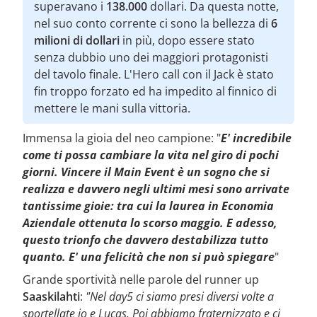
superavano i
138.000
dollari. Da questa notte,
nel suo conto corrente ci sono la bellezza di
6
milioni di dollari
in più, dopo essere stato
senza dubbio uno dei maggiori protagonisti
del tavolo finale. L'Hero call con il Jack è stato
fin troppo forzato ed ha impedito al finnico di
mettere le mani sulla vittoria.
Immensa la gioia del neo campione: "
E' incredibile
come ti possa cambiare la vita nel giro di pochi
giorni. Vincere il Main Event è un sogno che si
realizza e davvero negli ultimi mesi sono arrivate
tantissime gioie: tra cui la laurea in Economia
Aziendale ottenuta lo scorso maggio. E adesso,
questo trionfo che davvero destabilizza tutto
quanto. E' una felicità che non si può spiegare
"
Grande sportività nelle parole del runner up
Saaskilahti
:
"Nel day5 ci siamo presi diversi volte a
sportellate io e Lucas. Poi abbiamo fraternizzato e ci