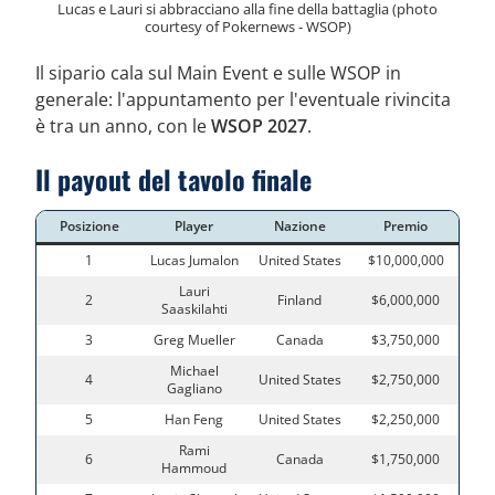
Lucas e Lauri si abbracciano alla fine della battaglia (photo
courtesy of Pokernews - WSOP)
Il sipario cala sul Main Event e sulle WSOP in
generale: l'appuntamento per l'eventuale rivincita
è tra un anno, con le
WSOP 2027
.
Il payout del tavolo finale
Posizione
Player
Nazione
Premio
1
Lucas Jumalon
United States
$10,000,000
Lauri
2
Finland
$6,000,000
Saaskilahti
3
Greg Mueller
Canada
$3,750,000
Michael
4
United States
$2,750,000
Gagliano
5
Han Feng
United States
$2,250,000
Rami
6
Canada
$1,750,000
Hammoud