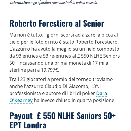
informativa
e gli operatori sono mostrati in ordine casuale.
Roberto Forestiero al Senior
Ma non è tutto. I giorni scorsi ad alzare la picca al
cielo per le foto di rito è stato Roberto Forestiero.
L'azzurro ha avuto la meglio su un field composto
da 93 entries e 53 re-entries al £ 550 NLHE Seniors
50+ incassando una prima moneta di 17 mila
sterline pari a 19.797€.
Tra i 23 giocatori a premio del torneo troviamo
anche l'azzurro Claudio Di Giacomo, 13°. Il
professionista e autore di libri di poker
Dara
O'Kearney
ha invece chiuso in quarta posizione.
Payout £ 550 NLHE Seniors 50+
EPT Londra