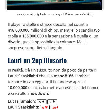
Lucas Jumalon (photo courtesy of Pokernews - WSOP)
Il player a stelle e strisce decolla nel count a
418.000.000
milioni di chips, mentre lo scandinavo
crolla a
135.000.000
e la sensazione è quella di un
divario quasi impossibile da colmare. Ma le
sorprese sono dietro l'angolo.
Lauri un 2up illusorio
In realtà, c'è un sussulto non da poco da parte di
Lauri Saaskilahti
che alla
mano#166
sembra
tornare in carreggiata. Il finlandese apre a
10.000.000
e Lucas lo mette ai resti: call del finnico
e si va allo
showdown:
Lucas Jumalon
:
A
9
Lauri Saaskilahti
:
A
10