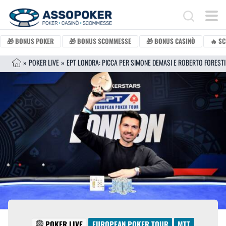
Vai al contenuto
Search for:
🎁 BONUS POKER
🎁 BONUS SCOMMESSE
🎁 BONUS CASINÒ
🔥 SC
»
POKER LIVE
»
POKER LIVE
EUROPEAN POKER TOUR
MTT