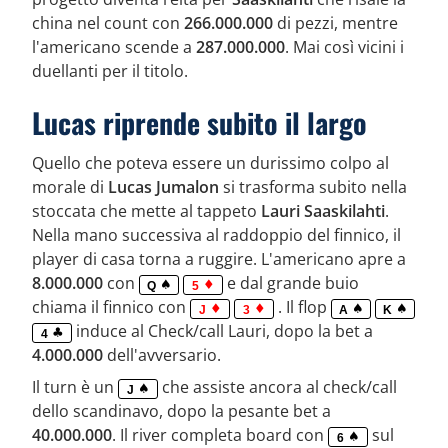
china nel count con
266.000.000
di pezzi, mentre
l'americano scende a
287.000.000
. Mai così vicini i
duellanti per il titolo.
Lucas riprende subito il largo
Quello che poteva essere un durissimo colpo al
morale di
Lucas Jumalon
si trasforma subito nella
stoccata che mette al tappeto
Lauri Saaskilahti
.
Nella mano successiva al raddoppio del finnico, il
player di casa torna a ruggire. L'americano apre a
8.000.000
con
e dal grande buio
Q
5
chiama il finnico con
. Il flop
J
3
A
K
induce al Check/call Lauri, dopo la bet a
4
4.000.000
dell'avversario.
Il turn è un
che assiste ancora al check/call
J
dello scandinavo, dopo la pesante bet a
40.000.000
. Il river completa board con
sul
6