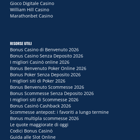
Gioco Digitale Casino
William Hill Casino
Marathonbet Casino
RISORSE UTILI
Bonus Casino di Benvenuto 2026
Bonus Casino Senza Deposito 2026
I migliori Casinò online 2026
Bonus Benvenuto Poker Online 2026
Bonus Poker Senza Deposito 2026
I migliori siti di Poker 2026
Bonus Benvenuto Scommesse 2026
Bonus Scommesse Senza Deposito 2026
I migliori siti di Scommesse 2026
Bonus Casinò Cashback 2026
Scommesse antepost: i favoriti a lungo termine
Bonus multipla scommesse 2026
Le quote maggiorate di oggi
Codici Bonus Casinò
Guida alle Slot Online