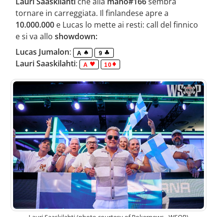
Lauri Saaskilahti
che alla
mano#166
sembra
tornare in carreggiata. Il finlandese apre a
10.000.000
e Lucas lo mette ai resti: call del finnico
e si va allo
showdown:
Lucas Jumalon
:
A
9
Lauri Saaskilahti
:
A
10