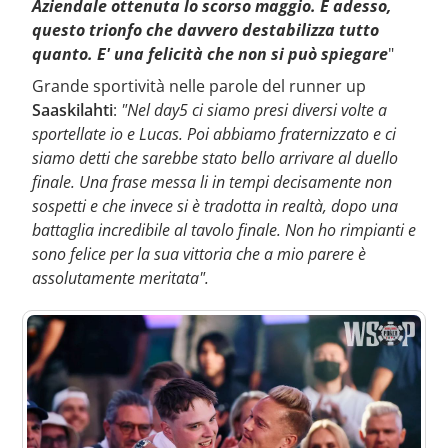
Aziendale ottenuta lo scorso maggio. E adesso,
questo trionfo che davvero destabilizza tutto
quanto. E' una felicità che non si può spiegare
"
Grande sportività nelle parole del runner up
Saaskilahti
:
"Nel day5 ci siamo presi diversi volte a
sportellate io e Lucas. Poi abbiamo fraternizzato e ci
siamo detti che sarebbe stato bello arrivare al duello
finale. Una frase messa li in tempi decisamente non
sospetti e che invece si è tradotta in realtà, dopo una
battaglia incredibile al tavolo finale. Non ho rimpianti e
sono felice per la sua vittoria che a mio parere è
assolutamente meritata".