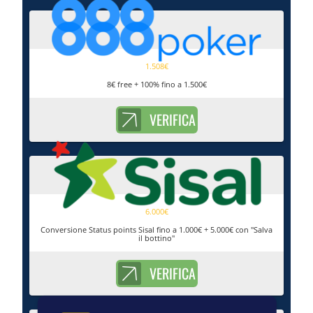
1.508€
8€ free + 100% fino a 1.500€
VERIFICA
6.000€
Conversione Status points Sisal fino a 1.000€ + 5.000€ con "Salva
il bottino"
VERIFICA