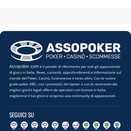
Assopoker.com
è il portale di riferimento per tutti gli appassionati
di gioco in Italia. News, curiosità, approfondimenti e informazione sul
mondo del Poker, Casinò, Scommesse e tanto altro. Con le nostre
guide poker ABC, con i pronostici dei tipster e con le recensioni dei
migliori giochi legali offerti da operatori con licenza in Italia,
migliorerai il tuo gioco e scoprirai una community di appassionati.
SEGUICI SU