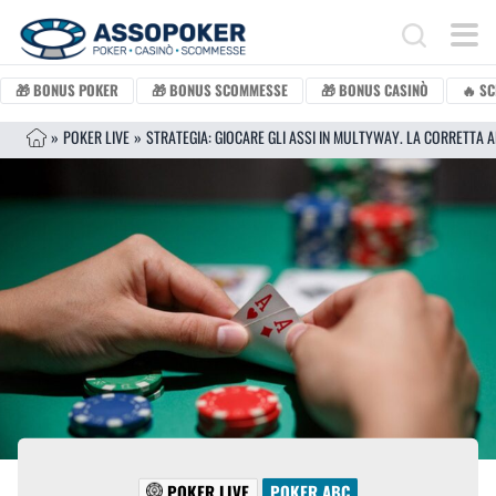
Vai al contenuto
Search for:
🎁 BONUS POKER
🎁 BONUS SCOMMESSE
🎁 BONUS CASINÒ
🔥 SC
»
POKER LIVE
»
POKER LIVE
POKER ABC