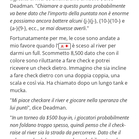
Deadman. "
Chiamare a questo punto probabilmente
va bene dato che l'importo della puntata non è enorme
e possiamo ancora battere alcuni
{j-}{j-}, {10-}{10-} e
{a-}{9-}, ecc.,
se mai dovesse averli
."
Fortunatamente per me, le cose sono andate a
mio favore quando l'
è sceso al river per
A
darmi un full. Scommetto 8,500 dato che con il
colore sono riluttante a fare check e potrei
ricevere un check dietro. Immagino che sia incline
a fare check dietro con una doppia coppia, una
scala e così via. Ha chiamato dopo un lungo tank e
mucka.
"
Mi piace checkare il river e giocare nella speranza che
lui punti
", dice Deadman.
"
In un torneo da $500 buy-in, i giocatori probabilmente
non foldano troppo spesso, quindi penso che il check-
raise al river sia la strada da percorrere. Dato che il