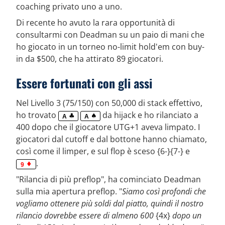
coaching privato uno a uno.
Di recente ho avuto la rara opportunità di
consultarmi con Deadman su un paio di mani che
ho giocato in un torneo no-limit hold'em con buy-
in da $500, che ha attirato 89 giocatori.
Essere fortunati con gli assi
Nel Livello 3 (75/150) con 50,000 di stack effettivo,
ho trovato
da hijack e ho rilanciato a
A
A
400 dopo che il giocatore UTG+1 aveva limpato. I
giocatori dal cutoff e dal bottone hanno chiamato,
così come il limper, e sul flop è sceso {6-}{7-} e
.
9
"Rilancia di più preflop", ha cominciato Deadman
sulla mia apertura preflop. "
Siamo così profondi che
vogliamo ottenere più soldi dal piatto, quindi il nostro
rilancio dovrebbe essere di almeno 600
{4x}
dopo un