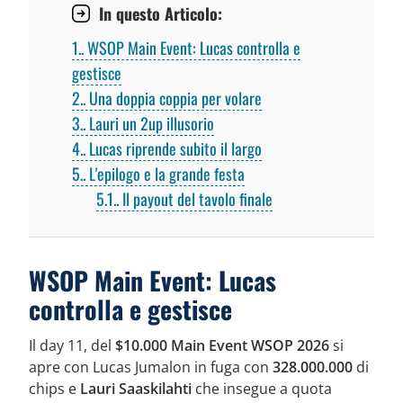
In questo Articolo:
1.
WSOP Main Event: Lucas controlla e
gestisce
2.
Una doppia coppia per volare
3.
Lauri un 2up illusorio
4.
Lucas riprende subito il largo
5.
L'epilogo e la grande festa
5.1.
Il payout del tavolo finale
WSOP Main Event: Lucas
controlla e gestisce
Il day 11, del
$10.000 Main Event WSOP 2026
si
apre con Lucas Jumalon in fuga con
328.000.000
di
chips e
Lauri Saaskilahti
che insegue a quota