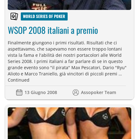
WORLD SERIES OF POKER
WSOP 2008 italiani a premio
Finalmente giungono i primi risultati. Risultati che ci
aspettavamo, che sapevamo non essere troppo lontani
vista la fama e l'abilità dei nostri portacolori alle World
Series 2008. I primi italiani a far parlare di se in questo
grande evento sono "il pirata" Max Pescatori, Dario "Ryu"
Alioto e Marco Traniello, già vincitori di piccoli premi …
Continued
13 Giugno 2008
Assopoker Team