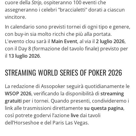
cuore della
Strip
, ospiteranno 100 eventi che
assegneranno i celebri "braccialetti" dorati a ciascun
vincitore.
In calendario sono previsti tornei di ogni tipo e genere,
con buy-in sia molto ricchi che più alla portata.
L'evento clou sarà il
Main Event
, al via il
2 luglio 2026
,
con il Day 8 (formazione del tavolo finale) previsto per
il
13 luglio 2026
.
STREAMING WORLD SERIES OF POKER 2026
La redazione di Assopoker seguirà quotidianamente le
WSOP 2026
, verificando la disponibilità di
streaming
gratuiti
per i tornei. Quando presenti, condivideremo i
link alle trasmissioni direttamente
su questa pagina
,
così potrete godervi l’azione
live
dai tavoli
dell’Horseshoe e del Paris Las Vegas.