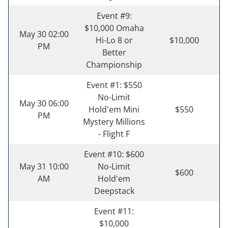
Event #9:
$10,000 Omaha
May 30 02:00
Hi-Lo 8 or
$10,000
PM
Better
Championship
Event #1: $550
No-Limit
May 30 06:00
Hold'em Mini
$550
PM
Mystery Millions
- Flight F
Event #10: $600
May 31 10:00
No-Limit
$600
AM
Hold'em
Deepstack
Event #11:
$10,000