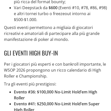
più ricca del format bounty;
Vari Deepstack da
$600
(Eventi #10, #78, #86, #98)
e altri tornei turbo o freezeout intorno ai
$500-$1.000.
Questi eventi permettono a migliaia di giocatori
ricreativi e amatoriali di partecipare alla più grande
manifestazione di poker al mondo.
GLI EVENTI HIGH BUY-IN
Per i giocatori più esperti e con bankroll importante, le
WSOP 2026 propongono un ricco calendario di High
Roller e Championship.
Tra gli eventi più prestigiosi:
Evento #36: $100,000 No-Limit Hold’em High
Roller
Evento #41: $250,000 No-Limit Hold’em Super
High Roller