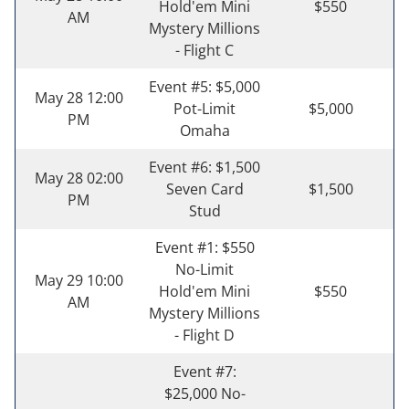
Hold'em Mini
$550
AM
Mystery Millions
- Flight C
Event #5: $5,000
May 28 12:00
Pot-Limit
$5,000
PM
Omaha
Event #6: $1,500
May 28 02:00
Seven Card
$1,500
PM
Stud
Event #1: $550
No-Limit
May 29 10:00
Hold'em Mini
$550
AM
Mystery Millions
- Flight D
Event #7:
$25,000 No-