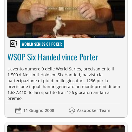
WORLD SERIES OF POKER
WSOP Six Handed vince Porter
L'evento numero 9 delle World Series, precisamente il
1,500 $ No Limit Hold'em Six Handed, ha visto la
partecipazione di più di mille giocatori, 1236 per la
precisione i quali hanno generato un montepremi di ben
1,687,410 dollari spartito fra i 126 giocatori andati a
premio.
11 Giugno 2008
Assopoker Team