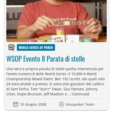
WORLD SERIES OF POKER
WSOP Evento 8 Parata di stelle
Una vera e propria parata di stelle quella intervenuta per
l'eveto numero 8 delle World Series: il 10.000 $ World
Championship Mixed Event. Ben 192 iscritti, dei quali solo
24 sono andati a premio. Si sono visti giocatori del calibro
di Sam Farha, Tom "durrr" Dwan, Gus Hansen, Johnny
Chan, Doyle Brunson, Jeff Madsen e …
Continued
10 Giugno 2008
Assopoker Team