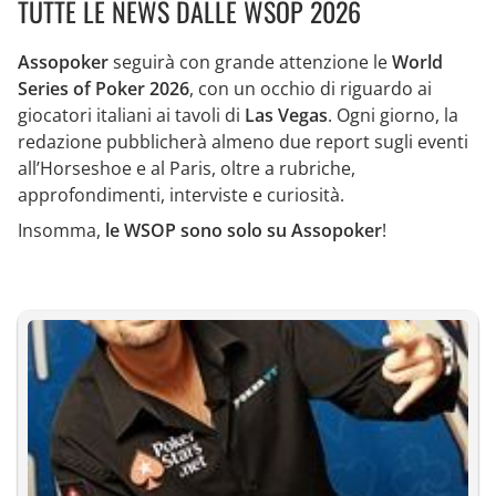
TUTTE LE NEWS DALLE WSOP 2026
Assopoker
seguirà con grande attenzione le
World
Series of Poker 2026
, con un occhio di riguardo ai
giocatori italiani ai tavoli di
Las Vegas
. Ogni giorno, la
redazione pubblicherà almeno due report sugli eventi
all’Horseshoe e al Paris, oltre a rubriche,
approfondimenti, interviste e curiosità.
Insomma,
le WSOP sono solo su Assopoker
!