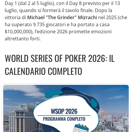
Day 1 (dal 2 al 5 luglio), con il Day 8 previsto per il 13
luglio, quando si formerà il tavolo finale. Dopo la
vittoria di
Michael "The Grinder" Mizrachi
nel 2025 (che
ha superato 9.735 giocatori e ha portato a casa
$10,000,000), l’edizione 2026 promette emozioni
altrettanto forti.
WORLD SERIES OF POKER 2026: IL
CALENDARIO COMPLETO