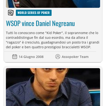
WORLD SERIES OF POKER
WSOP vince Daniel Negreanu
Tutti lo conoscono come "Kid Poker", il soprannome che lo
contraddistingue fin dal suo esordio, ma da allora il
"ragazzo" è cresciuto, guadagnandosi un posto tra i grandi
del poker e ben quattro prestigiosi braccialetti WSOP.
14 Giugno 2008
Assopoker Team