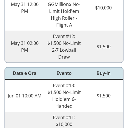
May 31 12:00
GGMillion$ No-
$10,000
PM
Limit Hold'em
High Roller -
Flight A
Event #12:
May 31 02:00
$1,500 No-Limit
$1,500
PM
2-7 Lowball
Draw
Data e Ora
Evento
Buy-in
Event #13:
$1,500 No-Limit
Jun 01 10:00 AM
$1,500
Hold'em 6-
Handed
Event #11:
$10,000