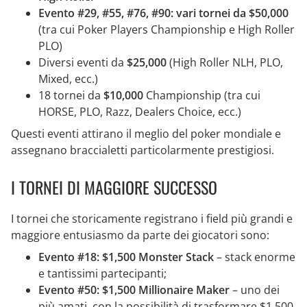
Evento #29, #55, #76, #90: vari tornei da $50,000
(tra cui Poker Players Championship e High Roller
PLO)
Diversi eventi da
$25,000
(High Roller NLH, PLO,
Mixed, ecc.)
18 tornei da
$10,000
Championship (tra cui
HORSE, PLO, Razz, Dealers Choice, ecc.)
Questi eventi attirano il meglio del poker mondiale e
assegnano braccialetti particolarmente prestigiosi.
I TORNEI DI MAGGIORE SUCCESSO
I tornei che storicamente registrano i field più grandi e
maggiore entusiasmo da parte dei giocatori sono:
Evento #18: $1,500 Monster Stack
– stack enorme
e tantissimi partecipanti;
Evento #50: $1,500 Millionaire Maker
– uno dei
più amati, con la possibilità di trasformare $1.500