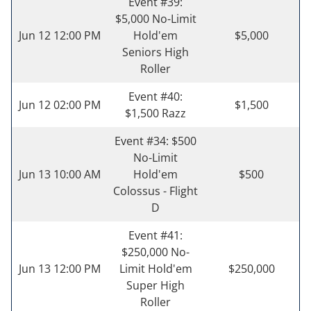
Event #39:
$5,000 No-Limit
Jun 12 12:00 PM
Hold'em
$5,000
Seniors High
Roller
Event #40:
Jun 12 02:00 PM
$1,500
$1,500 Razz
Event #34: $500
No-Limit
Jun 13 10:00 AM
Hold'em
$500
Colossus - Flight
D
Event #41:
$250,000 No-
Jun 13 12:00 PM
Limit Hold'em
$250,000
Super High
Roller