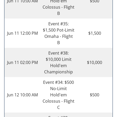
Jun 11 10:00 AM
Hold'em
$500
Colossus - Flight
B
Event #35:
$1,500 Pot-Limit
Jun 11 12:00 PM
$1,500
Omaha - Flight
B
Event #38:
$10,000 Limit
Jun 11 02:00 PM
$10,000
Hold'em
Championship
Event #34: $500
No-Limit
Jun 12 10:00 AM
Hold'em
$500
Colossus - Flight
C