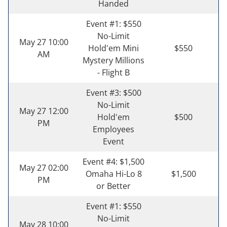
Handed
Event #1: $550
No-Limit
May 27 10:00
Hold'em Mini
$550
AM
Mystery Millions
- Flight B
Event #3: $500
No-Limit
May 27 12:00
Hold'em
$500
PM
Employees
Event
Event #4: $1,500
May 27 02:00
Omaha Hi-Lo 8
$1,500
PM
or Better
Event #1: $550
No-Limit
May 28 10:00