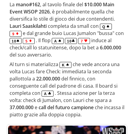
La
mano#162
, al tavolo finale del
$10.000 Main
Event WSOP 2026
, è probabilmente quella che
diversifica lo stile di gioco dei due contendenti.
Lauri Saaskilahti
completa da small con
Q
e dal grande buio Lucas Jumalon "bussa" con
9
. Il flop
induce al
10
5
A
10
7
check/call lo statunitense, dopo la bet a
6.000.000
del suo avversario.
Al turn si materializza
che vede ancora una
K
volta Lucas fare Check: immediata la seconda
pallottola a
22.000.000
del finnico, con
conseguente call del padrone di casa. Il board si
completa con
. Stessa azione per la terza
A
volta: check di Jumalon, con Lauri che spara a
37.000.000
e
call del futuro campione
che incassa il
piatto grazie alla doppia coppia.