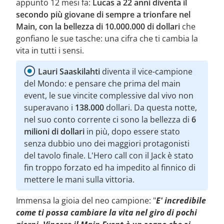
appunto 12 mesi fa:
Lucas a 22 anni diventa il
secondo più giovane di sempre a trionfare nel
Main, con la bellezza di 10.000.000 di dollari
che
gonfiano le sue tasche: una cifra che ti cambia la
vita in tutti i sensi.
Lauri Saaskilahti
diventa il vice-campione
del Mondo: e pensare che prima del main
event, le sue vincite complessive dal vivo non
superavano i
138.000
dollari. Da questa notte,
nel suo conto corrente ci sono la bellezza di
6
milioni di dollari
in più, dopo essere stato
senza dubbio uno dei maggiori protagonisti
del tavolo finale. L'Hero call con il Jack è stato
fin troppo forzato ed ha impedito al finnico di
mettere le mani sulla vittoria.
Immensa la gioia del neo campione: "
E' incredibile
come ti possa cambiare la vita nel giro di pochi