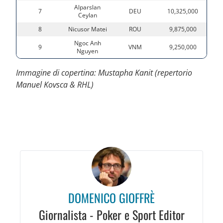
Alparslan
7
DEU
10,325,000
Ceylan
8
Nicusor Matei
ROU
9,875,000
Ngoc Anh
9
VNM
9,250,000
Nguyen
Immagine di copertina: Mustapha Kanit (repertorio
Manuel Kovsca & RHL)
DOMENICO GIOFFRÈ
Giornalista - Poker e Sport Editor