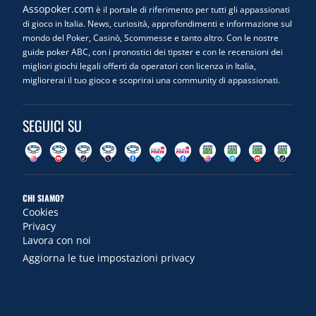
Assopoker.com
è il portale di riferimento per tutti gli appassionati
di gioco in Italia. News, curiosità, approfondimenti e informazione sul
mondo del Poker, Casinò, Scommesse e tanto altro. Con le nostre
guide poker ABC, con i pronostici dei tipster e con le recensioni dei
migliori giochi legali offerti da operatori con licenza in Italia,
migliorerai il tuo gioco e scoprirai una community di appassionati.
SEGUICI SU
CHI SIAMO?
Cookies
Privacy
Lavora con noi
Aggiorna le tue impostazioni privacy