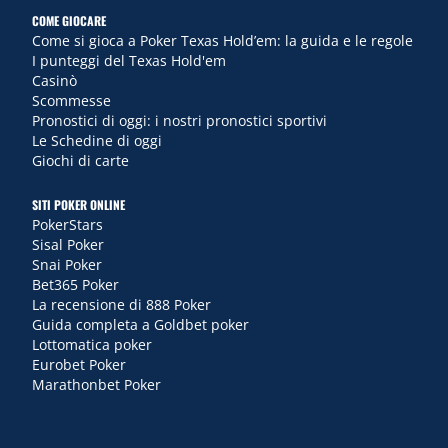
COME GIOCARE
Come si gioca a Poker Texas Hold’em: la guida e le regole
I punteggi del Texas Hold'em
Casinò
Scommesse
Pronostici di oggi: i nostri pronostici sportivi
Le Schedine di oggi
Giochi di carte
SITI POKER ONLINE
PokerStars
Sisal Poker
Snai Poker
Bet365 Poker
La recensione di 888 Poker
Guida completa a Goldbet poker
Lottomatica poker
Eurobet Poker
Marathonbet Poker