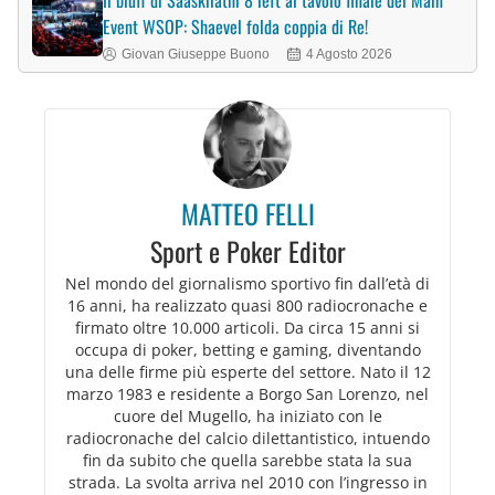
Event WSOP: Shaevel folda coppia di Re!
Giovan Giuseppe Buono
4 Agosto 2026
MATTEO FELLI
Sport e Poker Editor
Nel mondo del giornalismo sportivo fin dall’età di
16 anni, ha realizzato quasi 800 radiocronache e
firmato oltre 10.000 articoli. Da circa 15 anni si
occupa di poker, betting e gaming, diventando
una delle firme più esperte del settore. Nato il 12
marzo 1983 e residente a Borgo San Lorenzo, nel
cuore del Mugello, ha iniziato con le
radiocronache del calcio dilettantistico, intuendo
fin da subito che quella sarebbe stata la sua
strada. La svolta arriva nel 2010 con l’ingresso in