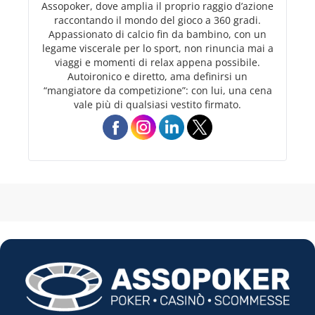
Assopoker, dove amplia il proprio raggio d’azione
raccontando il mondo del gioco a 360 gradi.
Appassionato di calcio fin da bambino, con un
legame viscerale per lo sport, non rinuncia mai a
viaggi e momenti di relax appena possibile.
Autoironico e diretto, ama definirsi un
“mangiatore da competizione”: con lui, una cena
vale più di qualsiasi vestito firmato.