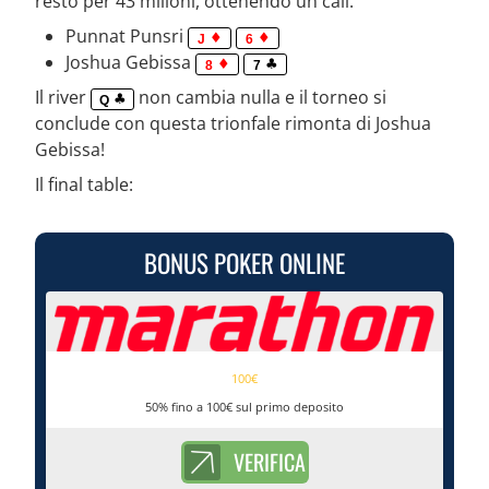
resto per 43 milioni, ottenendo un call:
Punnat Punsri
J
6
Joshua Gebissa
8
7
Il river
non cambia nulla e il torneo si
Q
conclude con questa trionfale rimonta di Joshua
Gebissa!
Il final table:
BONUS POKER ONLINE
100€
50% fino a 100€ sul primo deposito
VERIFICA