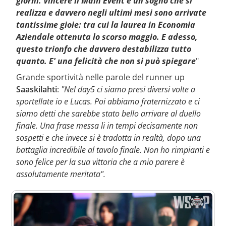
giorni. Vincere il Main Event è un sogno che si
realizza e davvero negli ultimi mesi sono arrivate
tantissime gioie: tra cui la laurea in Economia
Aziendale ottenuta lo scorso maggio. E adesso,
questo trionfo che davvero destabilizza tutto
quanto. E' una felicità che non si può spiegare
"
Grande sportività nelle parole del runner up
Saaskilahti
:
"Nel day5 ci siamo presi diversi volte a
sportellate io e Lucas. Poi abbiamo fraternizzato e ci
siamo detti che sarebbe stato bello arrivare al duello
finale. Una frase messa li in tempi decisamente non
sospetti e che invece si è tradotta in realtà, dopo una
battaglia incredibile al tavolo finale. Non ho rimpianti e
sono felice per la sua vittoria che a mio parere è
assolutamente meritata".