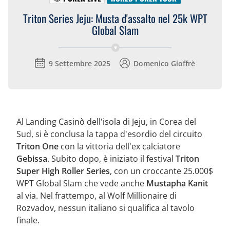
Triton Series Jeju: Musta d'assalto nel 25k WPT
Global Slam
9 Settembre 2025
Domenico Gioffrè
Al Landing Casinò dell'isola di Jeju, in Corea del
Sud, si è conclusa la tappa d'esordio del circuito
Triton One
con la vittoria dell'ex calciatore
Gebissa
. Subito dopo, è iniziato il festival
Triton
Super High Roller Series
, con un croccante 25.000$
WPT Global Slam che vede anche
Mustapha Kanit
al via. Nel frattempo, al Wolf Millionaire di
Rozvadov, nessun italiano si qualifica al tavolo
finale.