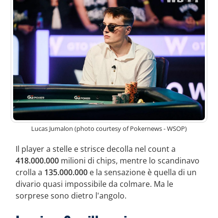
Lucas Jumalon (photo courtesy of Pokernews - WSOP)
Il player a stelle e strisce decolla nel count a
418.000.000
milioni di chips, mentre lo scandinavo
crolla a
135.000.000
e la sensazione è quella di un
divario quasi impossibile da colmare. Ma le
sorprese sono dietro l'angolo.