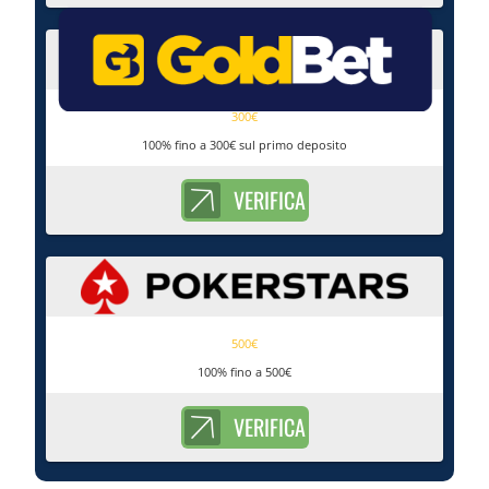
300€
100% fino a 300€ sul primo deposito
VERIFICA
500€
100% fino a 500€
VERIFICA