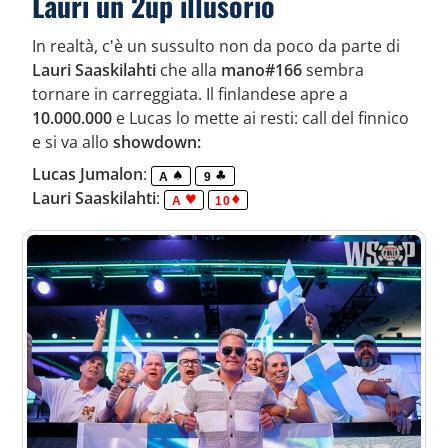
Lauri un 2up illusorio
In realtà, c'è un sussulto non da poco da parte di
Lauri Saaskilahti
che alla
mano#166
sembra
tornare in carreggiata. Il finlandese apre a
10.000.000
e Lucas lo mette ai resti: call del finnico
e si va allo
showdown:
Lucas Jumalon
:
A
9
Lauri Saaskilahti
:
A
10