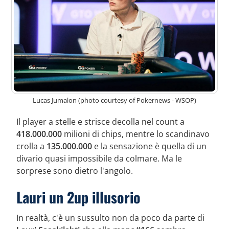
Lucas Jumalon (photo courtesy of Pokernews - WSOP)
Il player a stelle e strisce decolla nel count a
418.000.000
milioni di chips, mentre lo scandinavo
crolla a
135.000.000
e la sensazione è quella di un
divario quasi impossibile da colmare. Ma le
sorprese sono dietro l'angolo.
Lauri un 2up illusorio
In realtà, c'è un sussulto non da poco da parte di