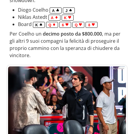
showdown:
Diogo Coelho
A
J
Niklas Astedt
A
K
Board
K
Q
6
Q
8
Per Coelho un
decimo posto da $800.000
, ma per
gli altri 9 suoi compagni la felicità di proseguire il
proprio cammino con la speranza di chiudere da
vincitore.