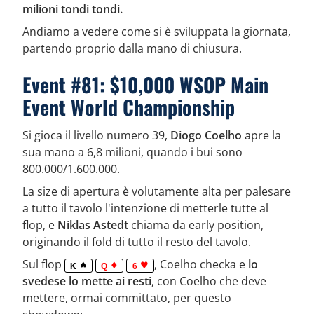
milioni tondi tondi.
Andiamo a vedere come si è sviluppata la giornata,
partendo proprio dalla mano di chiusura.
Event #81: $10,000 WSOP Main
Event World Championship
Si gioca il livello numero 39,
Diogo Coelho
apre la
sua mano a 6,8 milioni, quando i bui sono
800.000/1.600.000.
La size di apertura è volutamente alta per palesare
a tutto il tavolo l'intenzione di metterle tutte al
flop, e
Niklas Astedt
chiama da early position,
originando il fold di tutto il resto del tavolo.
Sul flop
, Coelho checka e
lo
K
Q
6
svedese lo mette ai resti
, con Coelho che deve
mettere, ormai committato, per questo