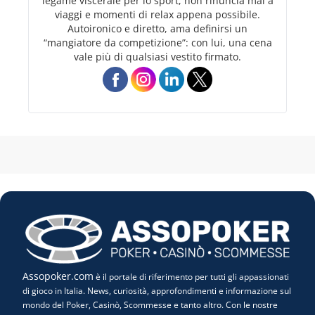
legame viscerale per lo sport, non rinuncia mai a
viaggi e momenti di relax appena possibile.
Autoironico e diretto, ama definirsi un
“mangiatore da competizione”: con lui, una cena
vale più di qualsiasi vestito firmato.
Assopoker.com
è il portale di riferimento per tutti gli appassionati
di gioco in Italia. News, curiosità, approfondimenti e informazione sul
mondo del Poker, Casinò, Scommesse e tanto altro. Con le nostre