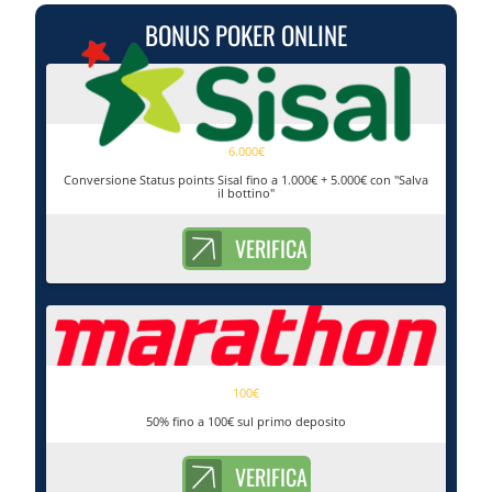
BONUS POKER ONLINE
6.000€
Conversione Status points Sisal fino a 1.000€ + 5.000€ con "Salva
il bottino"
VERIFICA
100€
50% fino a 100€ sul primo deposito
VERIFICA