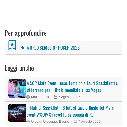
Per approfondire
WORLD SERIES OF POKER 2026
Leggi anche
WSOP Main Event: Lucas Jumalon e Lauri Saaskilahti si
sfideranno per il titolo mondiale a Las Vegas
Matteo Felli
5 Agosto 2026
Il bluff di Saaskilathi 8 left al tavolo finale del Main
Event WSOP: Shaevel folda coppia di Re!
Giovan Giuseppe Buono
4 Agosto 2026