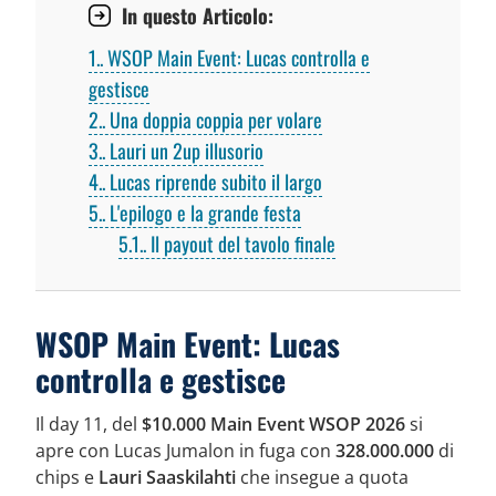
In questo Articolo:
1.
WSOP Main Event: Lucas controlla e
gestisce
2.
Una doppia coppia per volare
3.
Lauri un 2up illusorio
4.
Lucas riprende subito il largo
5.
L'epilogo e la grande festa
5.1.
Il payout del tavolo finale
WSOP Main Event: Lucas
controlla e gestisce
Il day 11, del
$10.000 Main Event WSOP 2026
si
apre con Lucas Jumalon in fuga con
328.000.000
di
chips e
Lauri Saaskilahti
che insegue a quota