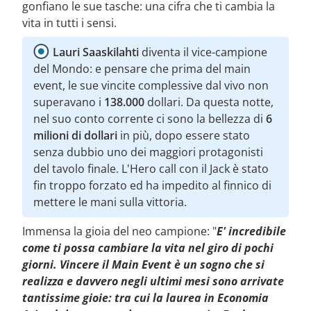
gonfiano le sue tasche: una cifra che ti cambia la
vita in tutti i sensi.
Lauri Saaskilahti
diventa il vice-campione
del Mondo: e pensare che prima del main
event, le sue vincite complessive dal vivo non
superavano i
138.000
dollari. Da questa notte,
nel suo conto corrente ci sono la bellezza di
6
milioni di dollari
in più, dopo essere stato
senza dubbio uno dei maggiori protagonisti
del tavolo finale. L'Hero call con il Jack è stato
fin troppo forzato ed ha impedito al finnico di
mettere le mani sulla vittoria.
Immensa la gioia del neo campione: "
E' incredibile
come ti possa cambiare la vita nel giro di pochi
giorni. Vincere il Main Event è un sogno che si
realizza e davvero negli ultimi mesi sono arrivate
tantissime gioie: tra cui la laurea in Economia