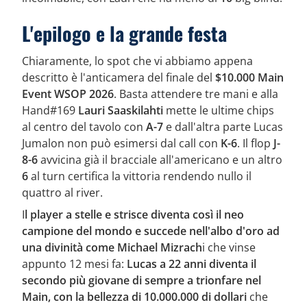
L'epilogo e la grande festa
Chiaramente, lo spot che vi abbiamo appena
descritto è l'anticamera del finale del
$10.000 Main
Event WSOP 2026
. Basta attendere tre mani e alla
Hand#169
Lauri Saaskilahti
mette le ultime chips
al centro del tavolo con
A-7
e dall'altra parte Lucas
Jumalon non può esimersi dal call con
K-6
. Il flop
J-
8-6
avvicina già il bracciale all'americano e un altro
6
al turn certifica la vittoria rendendo nullo il
quattro al river.
I
l player a stelle e strisce diventa così il neo
campione del mondo e succede nell'albo d'oro ad
una divinità come Michael Mizrach
i che vinse
appunto 12 mesi fa:
Lucas a 22 anni diventa il
secondo più giovane di sempre a trionfare nel
Main, con la bellezza di 10.000.000 di dollari
che