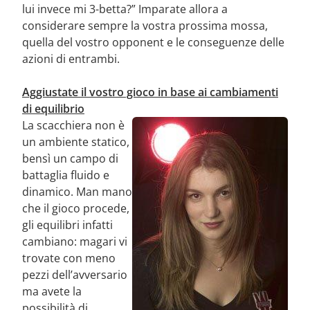
lui invece mi 3-betta?” Imparate allora a
considerare sempre la vostra prossima mossa,
quella del vostro opponent e le conseguenze delle
azioni di entrambi.
Aggiustate il vostro gioco in base ai cambiamenti
di equilibrio
La scacchiera non è
un ambiente statico,
bensì un campo di
battaglia fluido e
dinamico. Man mano
che il gioco procede,
gli equilibri infatti
cambiano: magari vi
trovate con meno
pezzi dell’avversario
ma avete la
possibilità di