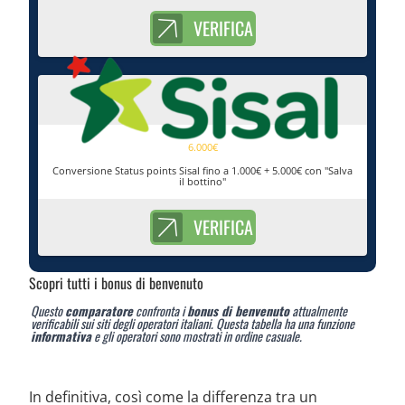
VERIFICA
6.000€
Conversione Status points Sisal fino a 1.000€ + 5.000€ con "Salva
il bottino"
VERIFICA
Scopri tutti i bonus di benvenuto
Questo
comparatore
confronta i
bonus di benvenuto
attualmente
verificabili sui siti degli operatori italiani. Questa tabella ha una funzione
informativa
e gli operatori sono mostrati in ordine casuale.
In definitiva, così come la differenza tra un