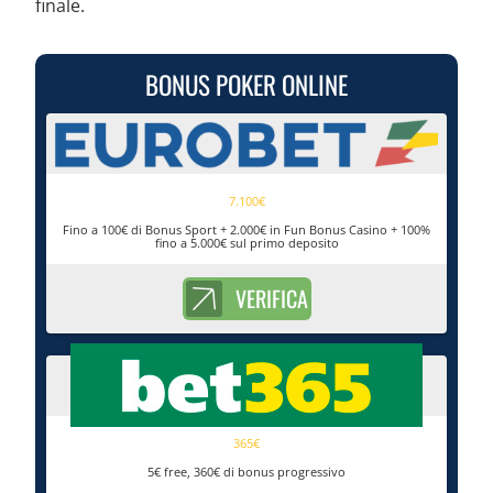
finale.
BONUS POKER ONLINE
7.100€
Fino a 100€ di Bonus Sport + 2.000€ in Fun Bonus Casino + 100%
fino a 5.000€ sul primo deposito
VERIFICA
365€
5€ free, 360€ di bonus progressivo