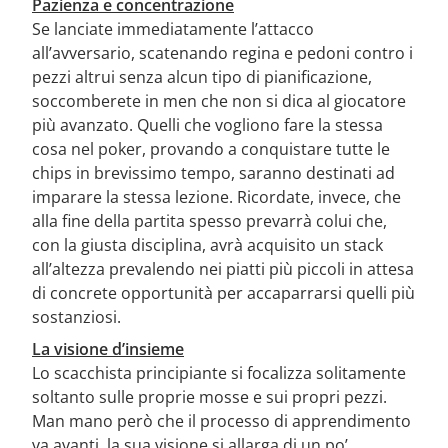
Pazienza e concentrazione
Se lanciate immediatamente l’attacco
all’avversario, scatenando regina e pedoni contro i
pezzi altrui senza alcun tipo di pianificazione,
soccomberete in men che non si dica al giocatore
più avanzato. Quelli che vogliono fare la stessa
cosa nel poker, provando a conquistare tutte le
chips in brevissimo tempo, saranno destinati ad
imparare la stessa lezione. Ricordate, invece, che
alla fine della partita spesso prevarrà colui che,
con la giusta disciplina, avrà acquisito un stack
all’altezza prevalendo nei piatti più piccoli in attesa
di concrete opportunità per accaparrarsi quelli più
sostanziosi.
La visione d’insieme
Lo scacchista principiante si focalizza solitamente
soltanto sulle proprie mosse e sui propri pezzi.
Man mano però che il processo di apprendimento
va avanti, la sua visione si allarga di un po’,