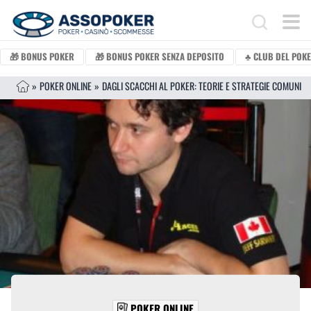
Vai al contenuto
Search for:
🎁 BONUS POKER
🎁 BONUS POKER SENZA DEPOSITO
♣️ CLUB DEL POK
»
POKER ONLINE
»
DAGLI SCACCHI AL POKER: TEORIE E STRATEGIE COMUNI
POKER ONLINE