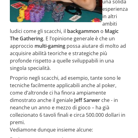
una solida
esperienza
in altri
ambiti
ludici come gli scacchi, il
backgammon
o
Magic
The Gathering
. E l’opinione generale è che un
approccio
multi-gaming
possa aiutare di molto ad
acquisire abilità teoriche e strategiche più
profonde rispetto a quelle sviluppabili in una
singola specialità.
Proprio negli scacchi, ad esempio, tante sono le
tecniche facilmente applicabili anche al poker,
come d’altronde ci ha finora ampiamente
dimostrato anche il geniale
Jeff Sarwer
che - in
neanche un anno e mezzo di gioco – ha già
collezionato 6 tavoli finali e circa 500.000 dollari in
premi.
Vediamone dunque insieme alcune: