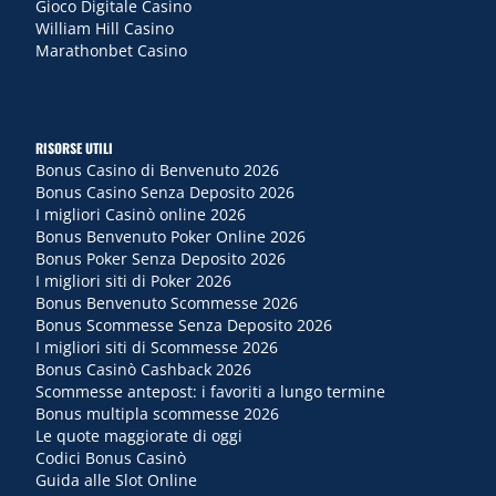
Gioco Digitale Casino
William Hill Casino
Marathonbet Casino
RISORSE UTILI
Bonus Casino di Benvenuto 2026
Bonus Casino Senza Deposito 2026
I migliori Casinò online 2026
Bonus Benvenuto Poker Online 2026
Bonus Poker Senza Deposito 2026
I migliori siti di Poker 2026
Bonus Benvenuto Scommesse 2026
Bonus Scommesse Senza Deposito 2026
I migliori siti di Scommesse 2026
Bonus Casinò Cashback 2026
Scommesse antepost: i favoriti a lungo termine
Bonus multipla scommesse 2026
Le quote maggiorate di oggi
Codici Bonus Casinò
Guida alle Slot Online