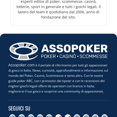
esperti editor di poker, scommesse, casinò,
lotterie, sport in generale e tutti i giochi legali. Il
lavoro del team è quotidiano dal 2006, anno di
fondazione del sito.
Assopoker.com
è il portale di riferimento per tutti gli appassionati
di gioco in Italia. News, curiosità, approfondimenti e informazione sul
mondo del Poker, Casinò, Scommesse e tanto altro. Con le nostre
guide poker ABC, con i pronostici dei tipster e con le recensioni dei
migliori giochi legali offerti da operatori con licenza in Italia,
migliorerai il tuo gioco e scoprirai una community di appassionati.
SEGUICI SU