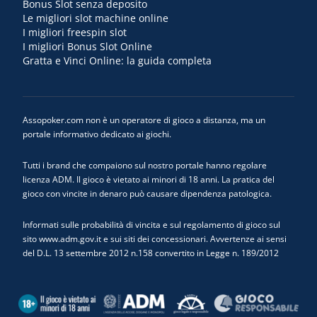
Bonus Slot senza deposito
Le migliori slot machine online
I migliori freespin slot
I migliori Bonus Slot Online
Gratta e Vinci Online: la guida completa
Assopoker.com non è un operatore di gioco a distanza, ma un
portale informativo dedicato ai giochi.
Tutti i brand che compaiono sul nostro portale hanno regolare
licenza ADM. Il gioco è vietato ai minori di 18 anni. La pratica del
gioco con vincite in denaro può causare dipendenza patologica.
Informati sulle probabilità di vincita e sul regolamento di gioco sul
sito www.adm.gov.it e sui siti dei concessionari. Avvertenze ai sensi
del D.L. 13 settembre 2012 n.158 convertito in Legge n. 189/2012