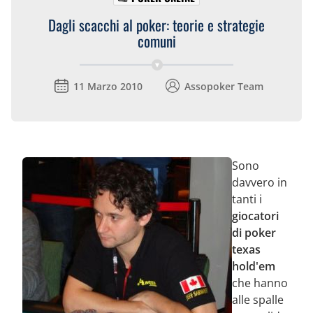
Dagli scacchi al poker: teorie e strategie
comuni
11 Marzo 2010
Assopoker Team
Sono
davvero in
tanti i
giocatori
di poker
texas
hold'em
che hanno
alle spalle