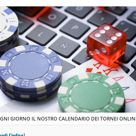
GNI GIORNO IL NOSTRO CALENDARIO DEI TORNEI ONLIN
ndi l’indice
]