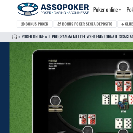
Vai al contenuto
Poker online
Pok
🎁 BONUS POKER
🎁 BONUS POKER SENZA DEPOSITO
♣️ CLU
»
POKER ONLINE
»
IL PROGRAMMA MTT DEL WEEK END: TORNA IL GIGASTA