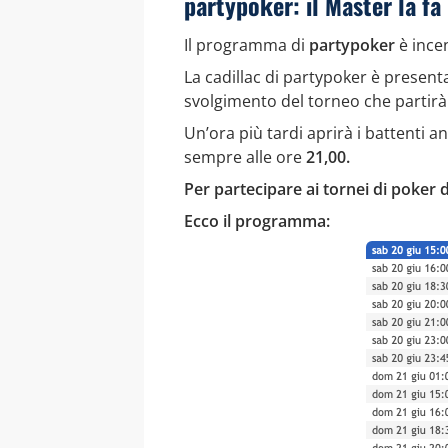
partypoker: il Master la fa
Il programma di
partypoker
è ince
La cadillac di partypoker è present
svolgimento del torneo che partirà
Un’ora più tardi aprirà i battenti 
sempre alle ore
21,00.
Per partecipare ai tornei di poker 
Ecco il programma: