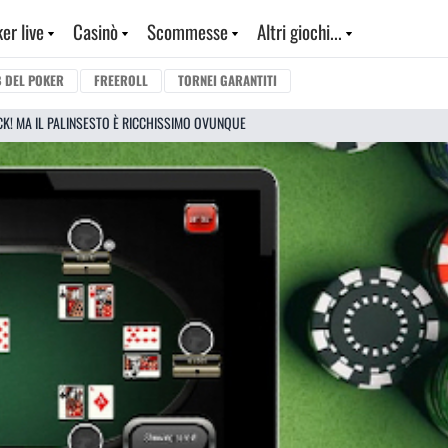
er live
Casinò
Scommesse
Altri giochi...
B DEL POKER
FREEROLL
TORNEI GARANTITI
CK! MA IL PALINSESTO È RICCHISSIMO OVUNQUE