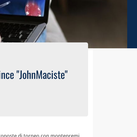
ince "JohnMaciste"
proposte di torneo con montepremi