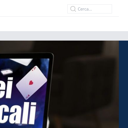
Search for: