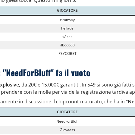
GIOCATORE
zimmyyy
hellade
xAcee
ilbodo88
PSYCOBET
 "NeedForBluff" fa il vuoto
xplosive
, da 20€ e 15.000€ garantiti. In 549 si sono già fatt
 prendere con le molle per via della registrazione tardiva ap
amente in discussione il chipcount maturato, che ha in "
Ne
GIOCATORE
NeedForBluff
Giovaass