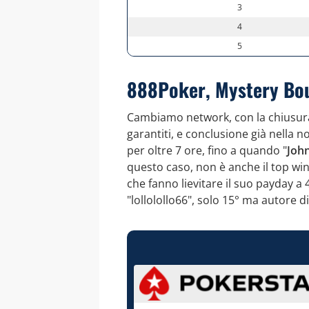
3
4
5
888Poker, Mystery Bou
Cambiamo network, con la chiusura
garantiti, e conclusione già nella 
per oltre 7 ore, fino a quando "
Joh
questo caso, non è anche il top winn
che fanno lievitare il suo payday a 
"lollolollo66", solo 15° ma autore