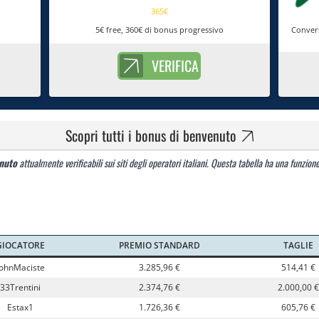
365€
5€ free, 360€ di bonus progressivo
Convers
VERIFICA
Scopri tutti i bonus di benvenuto
nuto
attualmente verificabili sui siti degli operatori italiani. Questa tabella ha una funzion
GIOCATORE
PREMIO STANDARD
TAGLIE
JohnMaciste
3.285,96 €
514,41 €
33Trentini
2.374,76 €
2.000,00 €
Estax1
1.726,36 €
605,76 €