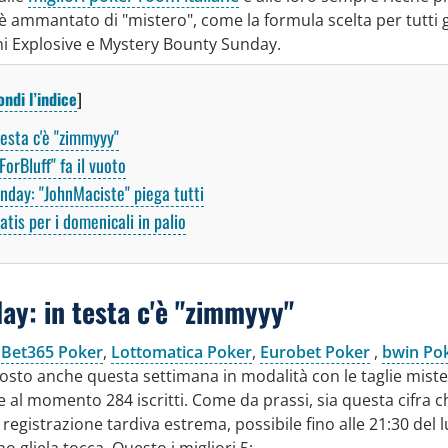
 è ammantato di "mistero", come la formula scelta per tutti g
ni Explosive e Mystery Bounty Sunday.
ndi l’indice
]
esta c'è "zimmyyy"
orBluff" fa il vuoto
day: "JohnMaciste" piega tutti
atis per i domenicali in palio
ay: in testa c'è "zimmyyy"
(
Bet365 Poker
,
Lottomatica Poker
,
Eurobet Poker
,
bwin Po
posto anche questa settimana in modalità con le taglie miste
 al momento 284 iscritti. Come da prassi, sia questa cifra che
lla registrazione tardiva estrema, possibile fino alle 21:30 del
o gliela tocca. Questo i migliori 5: