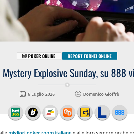
POKER ONLINE
REPORT TORNEI ONLINE
l Mystery Explosive Sunday, su 888 v
6 Luglio 2026
Domenico Gioffrè
alle
migliori poker room italiane
e alle loro sempre ricche 