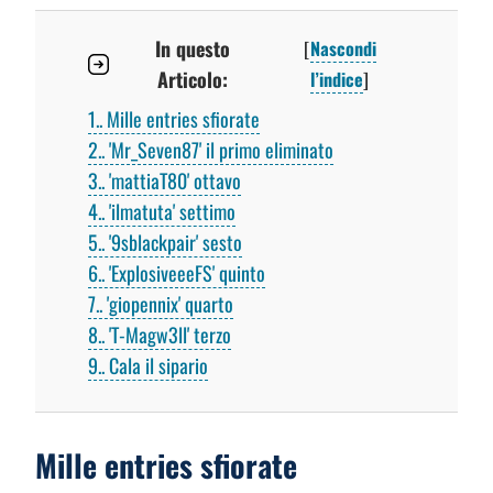
In questo
[
Nascondi
Articolo:
l’indice
]
1.
Mille entries sfiorate
2.
'Mr_Seven87' il primo eliminato
3.
'mattiaT80' ottavo
4.
'ilmatuta' settimo
5.
'9sblackpair' sesto
6.
'ExplosiveeeFS' quinto
7.
'giopennix' quarto
8.
'T-Magw3ll' terzo
9.
Cala il sipario
Mille entries sfiorate