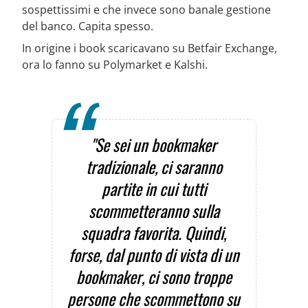
sospettissimi e che invece sono banale gestione
del banco. Capita spesso.
In origine i book scaricavano su Betfair Exchange,
ora lo fanno su Polymarket e Kalshi.
"Se sei un bookmaker
tradizionale, ci saranno
partite in cui tutti
scommetteranno sulla
squadra favorita. Quindi,
forse, dal punto di vista di un
bookmaker, ci sono troppe
persone che scommettono su