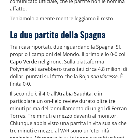
comunicato ufficiale, che le partite non le nomina
affatto.
Teniamolo a mente mentre leggiamo il resto.
Le due partite della Spagna
Tra i casi riportati, due riguardano la Spagna. Sì,
proprio i campioni del Mondo. Il primo è lo 0-0 col
Capo Verde
nel girone. Sulla piattaforma
Polymarket sarebbero transitati circa 4,8 milioni di
dollari puntati sul fatto che la Roja
non vincesse
. È
finita 0-0.
Il secondo è il 4-0 all'
Arabia Saudita
, e in
particolare un on-field review durato oltre tre
minuti prima dell'annullamento di un gol di Ferran
Torres. Tre minuti e mezzo davanti al monitor.
Chiunque abbia visto una partita in vita sua sa che
tre minuti e mezzo al VAR sono un'eternità
geologica. Momento in cui si sono raccolti volumi