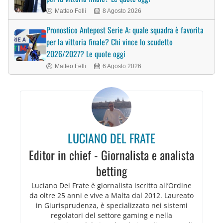
Matteo Felli
8 Agosto 2026
Pronostico Antepost Serie A: quale squadra è favorita
per la vittoria finale? Chi vince lo scudetto
2026/2027? Le quote oggi
Matteo Felli
6 Agosto 2026
LUCIANO DEL FRATE
Editor in chief - Giornalista e analista
betting
Luciano Del Frate è giornalista iscritto all’Ordine
da oltre 25 anni e vive a Malta dal 2012. Laureato
in Giurisprudenza, è specializzato nei sistemi
regolatori del settore gaming e nella