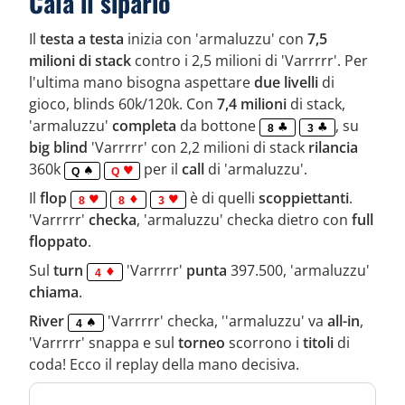
Cala il sipario
Il
testa a testa
inizia con 'armaluzzu' con
7,5
milioni di stack
contro i 2,5 milioni di 'Varrrrr'. Per
l'ultima mano bisogna aspettare
due livelli
di
gioco, blinds 60k/120k. Con
7,4 milioni
di stack,
'armaluzzu'
completa
da bottone
, su
8
3
big blind
'Varrrrr' con 2,2 milioni di stack
rilancia
360k
per il
call
di 'armaluzzu'.
Q
Q
Il
flop
è di quelli
scoppiettanti
.
8
8
3
'Varrrrr'
checka
, 'armaluzzu' checka dietro con
full
floppato
.
Sul
turn
'Varrrrr'
punta
397.500, 'armaluzzu'
4
chiama
.
River
'Varrrrr' checka, ''armaluzzu' va
all-in
,
4
'Varrrrr' snappa e sul
torneo
scorrono i
titoli
di
coda! Ecco il replay della mano decisiva.