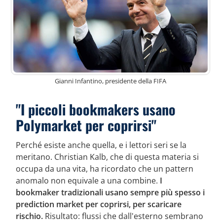
Gianni Infantino, presidente della FIFA
"I piccoli bookmakers usano
Polymarket per coprirsi"
Perché esiste anche quella, e i lettori seri se la
meritano. Christian Kalb, che di questa materia si
occupa da una vita, ha ricordato che un pattern
anomalo non equivale a una combine.
I
bookmaker tradizionali usano sempre più spesso i
prediction market per coprirsi, per scaricare
rischio.
Risultato: flussi che dall'esterno sembrano