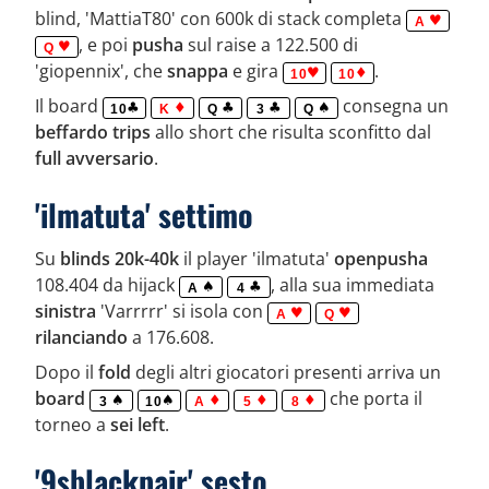
blind, 'MattiaT80' con 600k di stack completa
A
, e poi
pusha
sul raise a 122.500 di
Q
'giopennix', che
snappa
e gira
.
10
10
Il board
consegna un
10
K
Q
3
Q
beffardo trips
allo short che risulta sconfitto dal
full avversario
.
'ilmatuta' settimo
Su
blinds 20k-40k
il player 'ilmatuta'
openpusha
108.404 da hijack
, alla sua immediata
A
4
sinistra
'Varrrrr' si isola con
A
Q
rilanciando
a 176.608.
Dopo il
fold
degli altri giocatori presenti arriva un
board
che porta il
3
10
A
5
8
torneo a
sei left
.
'9sblackpair' sesto