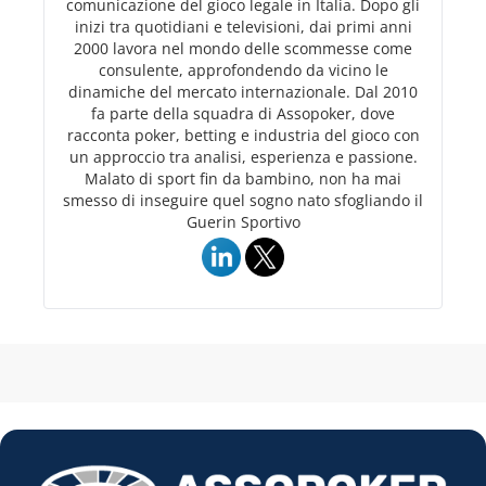
comunicazione del gioco legale in Italia. Dopo gli
inizi tra quotidiani e televisioni, dai primi anni
2000 lavora nel mondo delle scommesse come
consulente, approfondendo da vicino le
dinamiche del mercato internazionale. Dal 2010
fa parte della squadra di Assopoker, dove
racconta poker, betting e industria del gioco con
un approccio tra analisi, esperienza e passione.
Malato di sport fin da bambino, non ha mai
smesso di inseguire quel sogno nato sfogliando il
Guerin Sportivo