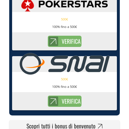
500€
100% fino a 500€
VERIFICA
500€
100% fino a 500€
VERIFICA
Scopri tutti i bonus di benvenuto