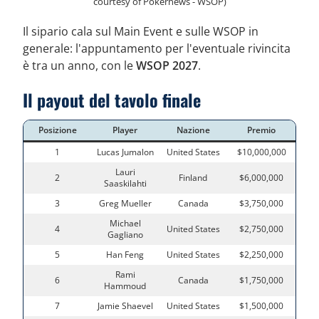
courtesy of Pokernews - WSOP)
Il sipario cala sul Main Event e sulle WSOP in
generale: l'appuntamento per l'eventuale rivincita
è tra un anno, con le
WSOP 2027
.
Il payout del tavolo finale
Posizione
Player
Nazione
Premio
1
Lucas Jumalon
United States
$10,000,000
Lauri
2
Finland
$6,000,000
Saaskilahti
3
Greg Mueller
Canada
$3,750,000
Michael
4
United States
$2,750,000
Gagliano
5
Han Feng
United States
$2,250,000
Rami
6
Canada
$1,750,000
Hammoud
7
Jamie Shaevel
United States
$1,500,000