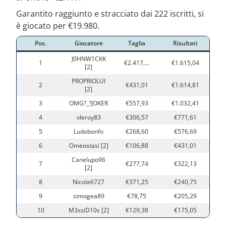
Garantito raggiunto e stracciato dai 222 iscritti, si
è giocato per €19.980.
Pos.
Giocatore
Taglia
Risultati
J0HNW1CKK
1
€2.417,...
€1.615,04
[2]
PROPRIOLUI
2
€431,01
€1.614,81
[2]
3
OMG?_?JOKER
€557,93
€1.032,41
4
vleroy83
€306,57
€771,61
5
Ludobonfo
€268,60
€576,69
6
Omeostasi [2]
€106,88
€431,01
Canelupo96
7
€277,74
€322,13
[2]
8
Nicola6727
€371,25
€240,75
9
simogea89
€78,75
€205,29
10
M3ssiD10s [2]
€129,38
€175,05