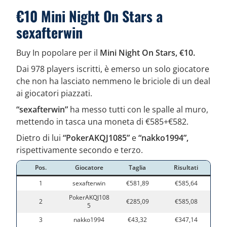
€10 Mini Night On Stars a
sexafterwin
Buy In popolare per il
Mini Night On Stars, €10.
Dai 978 players iscritti, è emerso un solo giocatore
che non ha lasciato nemmeno le briciole di un deal
ai giocatori piazzati.
“sexafterwin”
ha messo tutti con le spalle al muro,
mettendo in tasca una moneta di €585+€582.
Dietro di lui
“PokerAKQJ1085”
e
“nakko1994”,
rispettivamente secondo e terzo.
Pos.
Giocatore
Taglia
Risultati
1
sexafterwin
€581,89
€585,64
PokerAKQJ108
2
€285,09
€585,08
5
3
nakko1994
€43,32
€347,14