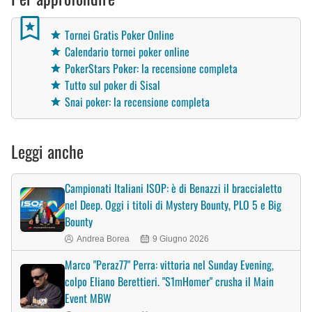
Tornei Gratis Poker Online
Calendario tornei poker online
PokerStars Poker: la recensione completa
Tutto sul poker di Sisal
Snai poker: la recensione completa
Leggi anche
Campionati Italiani ISOP: è di Benazzi il braccialetto
nel Deep. Oggi i titoli di Mystery Bounty, PLO 5 e Big
Bounty
Andrea Borea
9 Giugno 2026
Marco "Peraz77" Perra: vittoria nel Sunday Evening,
colpo Eliano Berettieri. "S1mHomer" crusha il Main
Event MBW