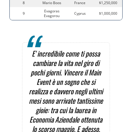
8
Mario Boos
France
$1,250,000
Evagoras
9
Cyprus
$1,000,000
Evagorou
E' incredibile come ti possa
cambiare la vita nel giro di
pochi giorni. Vincere il Main
Event è un sogno che si
realizza e davvero negli ultimi
mesi sono arrivate tantissime
gioie: tra cui la laurea in
Economia Aziendale ottenuta
lo scorso maggio. E adesso,