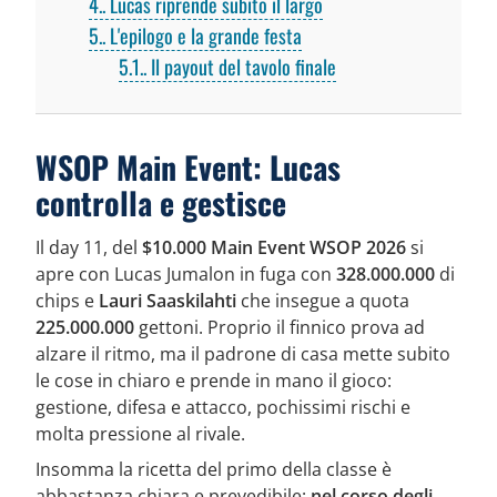
4.
Lucas riprende subito il largo
5.
L'epilogo e la grande festa
5.1.
Il payout del tavolo finale
WSOP Main Event: Lucas
controlla e gestisce
Il day 11, del
$10.000 Main Event WSOP 2026
si
apre con Lucas Jumalon in fuga con
328.000.000
di
chips e
Lauri Saaskilahti
che insegue a quota
225.000.000
gettoni. Proprio il finnico prova ad
alzare il ritmo, ma il padrone di casa mette subito
le cose in chiaro e prende in mano il gioco:
gestione, difesa e attacco, pochissimi rischi e
molta pressione al rivale.
Insomma la ricetta del primo della classe è
abbastanza chiara e prevedibile:
nel corso degli