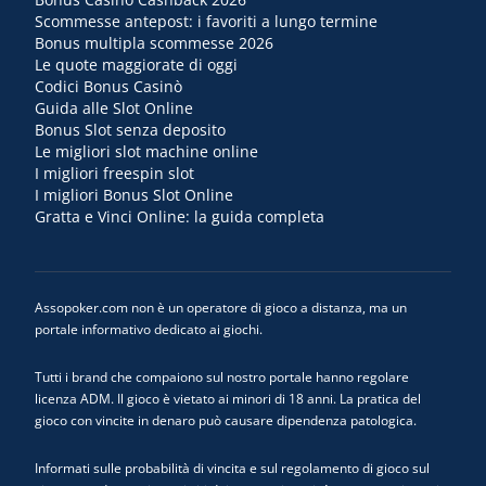
Scommesse antepost: i favoriti a lungo termine
Bonus multipla scommesse 2026
Le quote maggiorate di oggi
Codici Bonus Casinò
Guida alle Slot Online
Bonus Slot senza deposito
Le migliori slot machine online
I migliori freespin slot
I migliori Bonus Slot Online
Gratta e Vinci Online: la guida completa
Assopoker.com non è un operatore di gioco a distanza, ma un
portale informativo dedicato ai giochi.
Tutti i brand che compaiono sul nostro portale hanno regolare
licenza ADM. Il gioco è vietato ai minori di 18 anni. La pratica del
gioco con vincite in denaro può causare dipendenza patologica.
Informati sulle probabilità di vincita e sul regolamento di gioco sul