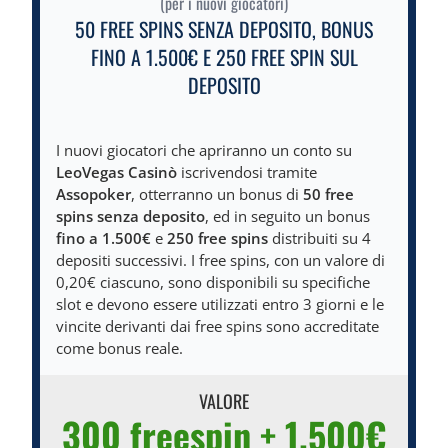
(per i nuovi giocatori)
50 FREE SPINS SENZA DEPOSITO, BONUS
FINO A 1.500€ E 250 FREE SPIN SUL
DEPOSITO
I nuovi giocatori che apriranno un conto su
LeoVegas Casinò
iscrivendosi tramite
Assopoker
, otterranno un bonus di
50 free
spins senza deposito
, ed in seguito un bonus
fino a 1.500€
e
250 free spins
distribuiti su 4
depositi successivi. I free spins, con un valore di
0,20€ ciascuno, sono disponibili su specifiche
slot e devono essere utilizzati entro 3 giorni e le
vincite derivanti dai free spins sono accreditate
come bonus reale.
VALORE
300 freespin + 1.500€