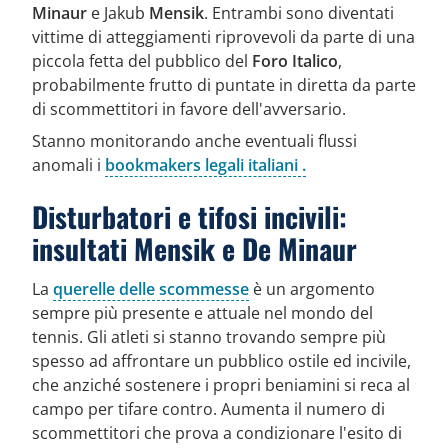
Minaur
e Jakub
Mensik
. Entrambi sono diventati
vittime di atteggiamenti riprovevoli da parte di una
piccola fetta del pubblico del
Foro Italico
,
probabilmente frutto di puntate in diretta da parte
di scommettitori in favore dell'avversario.
Stanno monitorando anche eventuali flussi
anomali i
bookmakers legali italiani .
Disturbatori e tifosi incivili:
insultati Mensik e De Minaur
La
querelle delle scommesse
è un argomento
sempre più presente e attuale nel mondo del
tennis. Gli atleti si stanno trovando sempre più
spesso ad affrontare un pubblico ostile ed incivile,
che anziché sostenere i propri beniamini si reca al
campo per tifare contro. Aumenta il numero di
scommettitori che prova a condizionare l'esito di