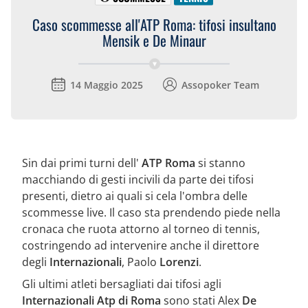
Caso scommesse all'ATP Roma: tifosi insultano
Mensik e De Minaur
14 Maggio 2025
Assopoker Team
Sin dai primi turni dell'
ATP Roma
si stanno
macchiando di gesti incivili da parte dei tifosi
presenti, dietro ai quali si cela l'ombra delle
scommesse live. Il caso sta prendendo piede nella
cronaca che ruota attorno al torneo di tennis,
costringendo ad intervenire anche il direttore
degli
Internazionali
, Paolo
Lorenzi
.
Gli ultimi atleti bersagliati dai tifosi agli
Internazionali Atp di Roma
sono stati Alex
De