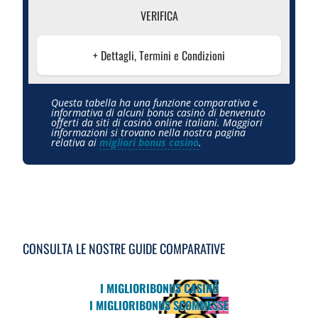
VERIFICA
+
Dettagli, Termini e Condizioni
Questa tabella ha una funzione comparativa e
informativa di alcuni bonus casinò di benvenuto
offerti da siti di casinò online italiani. Maggiori
informazioni si trovano nella nostra pagina
relativa ai
migliori bonus casinò
.
CONSULTA LE NOSTRE GUIDE COMPARATIVE
I MIGLIORI
BONUS CASINÓ
I MIGLIORI
BONUS SCOMMESSE