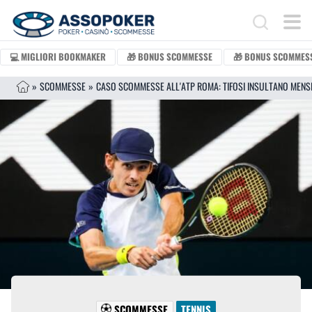
Vai al contenuto
Search for:
💻 MIGLIORI BOOKMAKER
🎁 BONUS SCOMMESSE
🎁 BONUS SCOMMESS
»
SCOMMESSE
»
SCOMMESSE
TENNIS