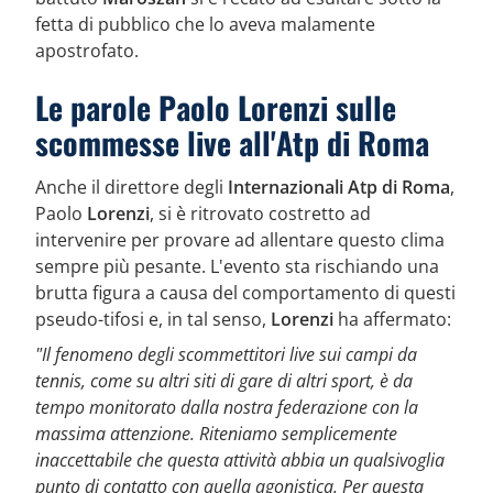
fetta di pubblico che lo aveva malamente
apostrofato.
Le parole Paolo Lorenzi sulle
scommesse live all'Atp di Roma
Anche il direttore degli
Internazionali Atp di Roma
,
Paolo
Lorenzi
, si è ritrovato costretto ad
intervenire per provare ad allentare questo clima
sempre più pesante. L'evento sta rischiando una
brutta figura a causa del comportamento di questi
pseudo-tifosi e, in tal senso,
Lorenzi
ha affermato:
"Il fenomeno degli scommettitori live sui campi da
tennis, come su altri siti di gare di altri sport, è da
tempo monitorato dalla nostra federazione con la
massima attenzione. Riteniamo semplicemente
inaccettabile che questa attività abbia un qualsivoglia
punto di contatto con quella agonistica. Per questa