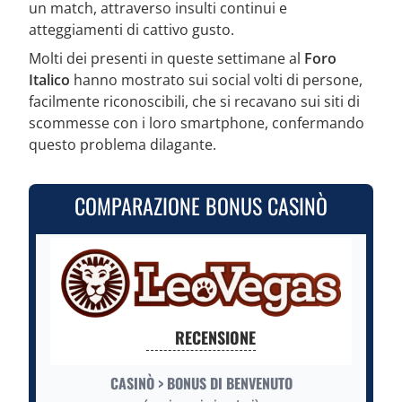
un match, attraverso insulti continui e
atteggiamenti di cattivo gusto.
Molti dei presenti in queste settimane al
Foro
Italico
hanno mostrato sui social volti di persone,
facilmente riconoscibili, che si recavano sui siti di
scommesse con i loro smartphone, confermando
questo problema dilagante.
COMPARAZIONE BONUS CASINÒ
RECENSIONE
CASINÒ > BONUS DI BENVENUTO