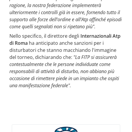
ragione, la nostra federazione implementerà
ulteriormente i controlli già in essere, fornendo tutto il
supporto alle forze dell’ordine e all’Atp affinché episodi
come quelli segnalati non si ripetano più".
Nello specifico, il direttore degli
Internazionali Atp
di Roma
ha anticipato anche sanzioni per i
disturbatori che stanno macchiando l'immagine
del torneo, dichiarando che:
"La FITP si assicurerà
contestualmente che le persone individuate come
responsabili di attività di disturbo, non abbiano più
occasione di rimettere piede in un impianto che ospiti
una manifestazione federale".