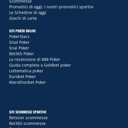
Scommesse
Pronostici di oggi: i nostri pronostici sportivi
Le Schedine di oggi
Giochi di carte
SITI POKER ONLINE
PokerStars
Sisal Poker
Snai Poker
Bet365 Poker
La recensione di 888 Poker
Guida completa a Goldbet poker
Lottomatica poker
Eurobet Poker
Marathonbet Poker
SITI SCOMMESSE SPORTIVE
Betsson scommesse
Bet365 scommesse