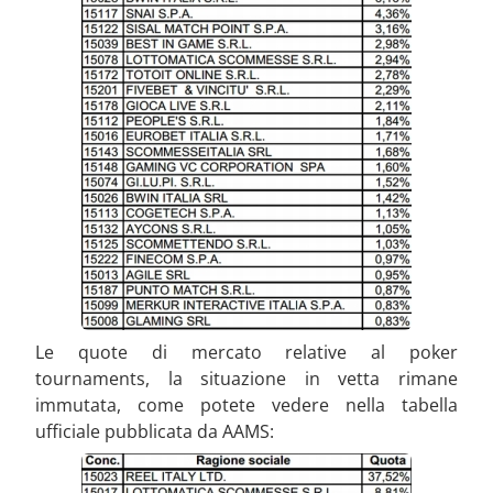
Le quote di mercato relative al poker
tournaments, la situazione in vetta rimane
immutata, come potete vedere nella tabella
ufficiale pubblicata da AAMS: