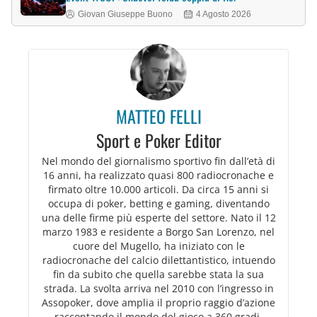
Giovan Giuseppe Buono
4 Agosto 2026
MATTEO FELLI
Sport e Poker Editor
Nel mondo del giornalismo sportivo fin dall’età di
16 anni, ha realizzato quasi 800 radiocronache e
firmato oltre 10.000 articoli. Da circa 15 anni si
occupa di poker, betting e gaming, diventando
una delle firme più esperte del settore. Nato il 12
marzo 1983 e residente a Borgo San Lorenzo, nel
cuore del Mugello, ha iniziato con le
radiocronache del calcio dilettantistico, intuendo
fin da subito che quella sarebbe stata la sua
strada. La svolta arriva nel 2010 con l’ingresso in
Assopoker, dove amplia il proprio raggio d’azione
raccontando il mondo del gioco a 360 gradi.