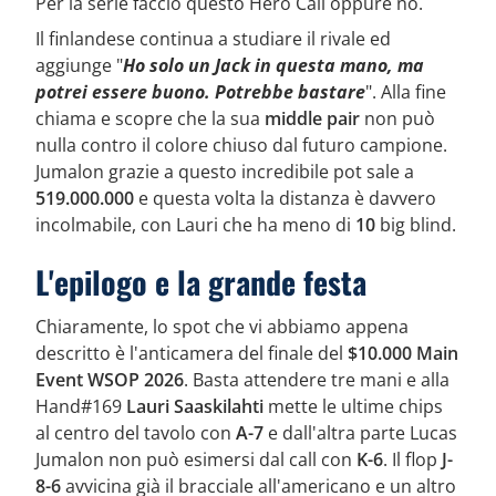
Per la serie faccio questo Hero Call oppure no.
Il finlandese continua a studiare il rivale ed
aggiunge "
Ho solo un Jack in questa mano, ma
potrei essere buono. Potrebbe bastare
". Alla fine
chiama e scopre che la sua
middle pair
non può
nulla contro il colore chiuso dal futuro campione.
Jumalon grazie a questo incredibile pot sale a
519.000.000
e questa volta la distanza è davvero
incolmabile, con Lauri che ha meno di
10
big blind.
L'epilogo e la grande festa
Chiaramente, lo spot che vi abbiamo appena
descritto è l'anticamera del finale del
$10.000 Main
Event WSOP 2026
. Basta attendere tre mani e alla
Hand#169
Lauri Saaskilahti
mette le ultime chips
al centro del tavolo con
A-7
e dall'altra parte Lucas
Jumalon non può esimersi dal call con
K-6
. Il flop
J-
8-6
avvicina già il bracciale all'americano e un altro