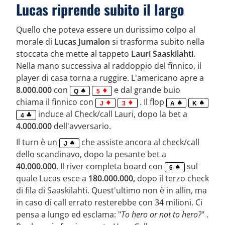
Lucas riprende subito il largo
Quello che poteva essere un durissimo colpo al
morale di
Lucas Jumalon
si trasforma subito nella
stoccata che mette al tappeto
Lauri Saaskilahti
.
Nella mano successiva al raddoppio del finnico, il
player di casa torna a ruggire. L'americano apre a
8.000.000
con
e dal grande buio
Q
5
chiama il finnico con
. Il flop
J
3
A
K
induce al Check/call Lauri, dopo la bet a
4
4.000.000
dell'avversario.
Il turn è un
che assiste ancora al check/call
J
dello scandinavo, dopo la pesante bet a
40.000.000
. Il river completa board con
sul
6
quale Lucas esce a
180.000.000,
dopo il terzo check
di fila di Saaskilahti. Quest'ultimo non è in allin, ma
in caso di call errato resterebbe con 34 milioni. Ci
pensa a lungo ed esclama: "
To hero or not to hero?
" .