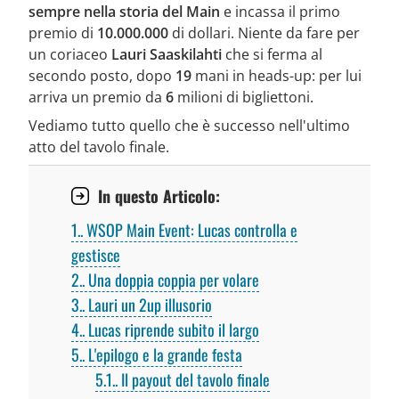
sempre nella storia del Main
e incassa il primo
premio di
10.000.000
di dollari. Niente da fare per
un coriaceo
Lauri Saaskilahti
che si ferma al
secondo posto, dopo
19
mani in heads-up: per lui
arriva un premio da
6
milioni di bigliettoni.
Vediamo tutto quello che è successo nell'ultimo
atto del tavolo finale.
In questo Articolo:
1.
WSOP Main Event: Lucas controlla e
gestisce
2.
Una doppia coppia per volare
3.
Lauri un 2up illusorio
4.
Lucas riprende subito il largo
5.
L'epilogo e la grande festa
5.1.
Il payout del tavolo finale