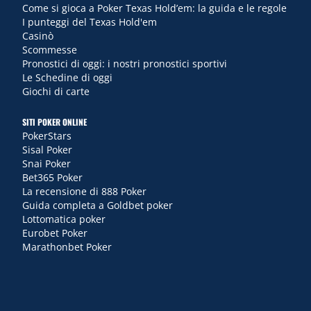
Come si gioca a Poker Texas Hold’em: la guida e le regole
I punteggi del Texas Hold'em
Casinò
Scommesse
Pronostici di oggi: i nostri pronostici sportivi
Le Schedine di oggi
Giochi di carte
SITI POKER ONLINE
PokerStars
Sisal Poker
Snai Poker
Bet365 Poker
La recensione di 888 Poker
Guida completa a Goldbet poker
Lottomatica poker
Eurobet Poker
Marathonbet Poker