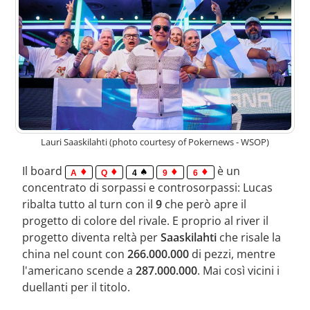
Lauri Saaskilahti (photo courtesy of Pokernews - WSOP)
Il board
è un
A
Q
4
9
6
concentrato di sorpassi e controsorpassi: Lucas
ribalta tutto al turn con il
9
che però apre il
progetto di colore del rivale. E proprio al river il
progetto diventa reltà per
Saaskilahti
che risale la
china nel count con
266.000.000
di pezzi, mentre
l'americano scende a
287.000.000
. Mai così vicini i
duellanti per il titolo.