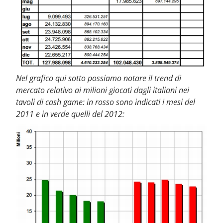
Nel grafico qui sotto
possiamo notare il trend di
mercato relativo ai milioni giocati dagli italiani nei
tavoli di cash game: in rosso sono indicati i mesi del
2011 e in verde quelli del 2012
: