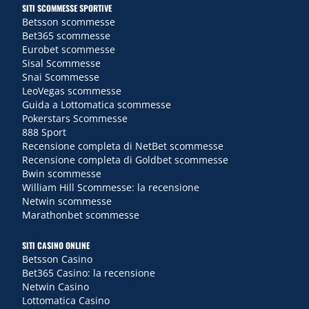
SITI SCOMMESSE SPORTIVE
Betsson scommesse
Bet365 scommesse
Eurobet scommesse
Sisal Scommesse
Snai Scommesse
LeoVegas scommesse
Guida a Lottomatica scommesse
Pokerstars Scommesse
888 Sport
Recensione completa di NetBet scommesse
Recensione completa di Goldbet scommesse
Bwin scommesse
William Hill Scommesse: la recensione
Netwin scommesse
Marathonbet scommesse
SITI CASINO ONLINE
Betsson Casino
Bet365 Casino: la recensione
Netwin Casino
Lottomatica Casino