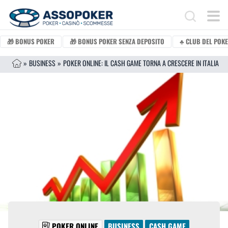
Vai al contenuto
Search for:
🎁 BONUS POKER
🎁 BONUS POKER SENZA DEPOSITO
♣️ CLUB DEL POK
»
BUSINESS
»
POKER ONLINE: IL CASH GAME TORNA A CRESCERE IN ITALIA
POKER ONLINE
BUSINESS
CASH GAME