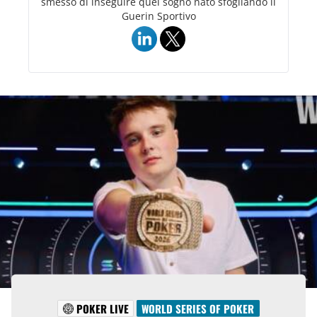
smesso di inseguire quel sogno nato sfogliando il
Guerin Sportivo
POKER LIVE
WORLD SERIES OF POKER