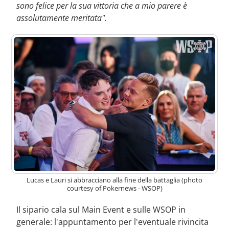
sono felice per la sua vittoria che a mio parere è
assolutamente meritata".
Lucas e Lauri si abbracciano alla fine della battaglia (photo
courtesy of Pokernews - WSOP)
Il sipario cala sul Main Event e sulle WSOP in
generale: l'appuntamento per l'eventuale rivincita