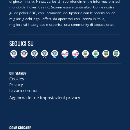
di gioco in Italia. News, curiosità, approfondimenti e informazione sul
mondo del Poker, Casinò, Scommesse e tanto altro. Con le nostre
guide poker ABC, con i pronostici dei tipster e con le recensioni dei
migliori giochi legali offerti da operatori con licenza in Italia,
migliorerai il tuo gioco e scoprirai una community di appassionati.
SEGUICI SU
CHI SIAMO?
Cookies
Privacy
Lavora con noi
Aggiorna le tue impostazioni privacy
COME GIOCARE