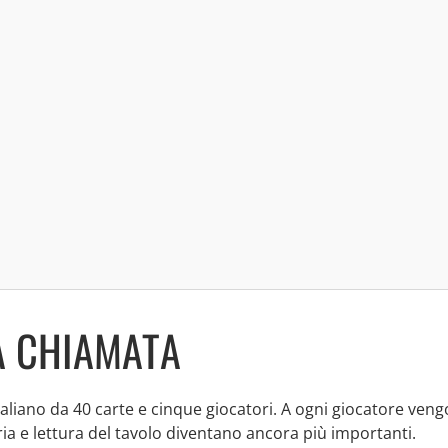
A CHIAMATA
taliano da 40 carte e cinque giocatori. A ogni giocatore veng
ria e lettura del tavolo diventano ancora più importanti.