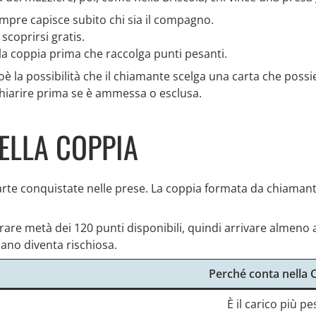
pre capisce subito chi sia il compagno.
scoprirsi gratis.
 la coppia prima che raccolga punti pesanti.
la possibilità che il chiamante scelga una carta che possiede
chiarire prima se è ammessa o esclusa.
ELLA COPPIA
e carte conquistate nelle prese. La coppia formata da chiama
rare metà dei 120 punti disponibili, quindi arrivare almeno a
 mano diventa rischiosa.
Perché conta nella 
È il carico più p