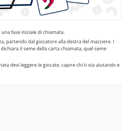
una fase iniziale di chiamata.
ta, partendo dal giocatore alla destra del mazziere. I
 dichiara il seme della carta chiamata, quel seme
mata devi leggere le giocate, capire chi ti sta aiutando e