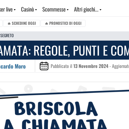
er live
Casinò
Scommesse
Altri giochi...
🔥 SCHEDINE OGGI
🔥 PRONOSTICI DI OGGI
 SEGRETO
AMATA: REGOLE, PUNTI E C
ccardo Moro
Pubblicato il
13 Novembre 2024
- Aggiornat