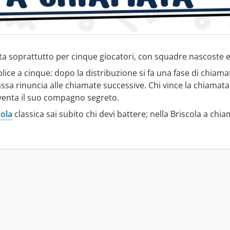
ta soprattutto per cinque giocatori, con squadre nascoste e 
lice a cinque: dopo la distribuzione si fa una fase di chiama
sa rinuncia alle chiamate successive. Chi vince la chiamata
iventa il suo compagno segreto.
cola
classica sai subito chi devi battere; nella Briscola a chia