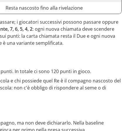
Resta nascosto fino alla rivelazione
passare; i giocatori successivi possono passare oppure
te, 7, 6, 5, 4, 2
: ogni nuova chiamata deve scendere
 sui punti: la carta chiamata resta il Due e ogni nuova
 è una variante semplificata.
punti. In totale ci sono 120 punti in gioco.
iscola e chi possiede quel Re è il compagno nascosto del
scola: non c'è obbligo di rispondere al seme o di
ompagno, ma non deve dichiararlo. Nella baseline
a gioca per primo nella presa successiva.