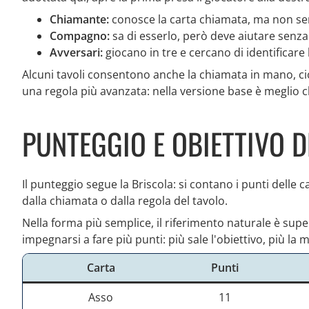
Chiamante:
conosce la carta chiamata, ma non sem
Compagno:
sa di esserlo, però deve aiutare senza 
Avversari:
giocano in tre e cercano di identificare
Alcuni tavoli consentono anche la chiamata in mano, cioè 
una regola più avanzata: nella versione base è meglio 
PUNTEGGIO E OBIETTIVO D
Il punteggio segue la Briscola: si contano i punti dell
dalla chiamata o dalla regola del tavolo.
Nella forma più semplice, il riferimento naturale è supe
impegnarsi a fare più punti: più sale l'obiettivo, più la
Carta
Punti
Asso
11