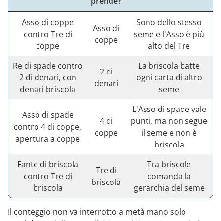
prende?
Asso di coppe
Sono dello stesso
Asso di
contro Tre di
seme e l'Asso è più
coppe
coppe
alto del Tre
Re di spade contro
La briscola batte
2 di
2 di denari, con
ogni carta di altro
denari
denari briscola
seme
L'Asso di spade vale
Asso di spade
4 di
punti, ma non segue
contro 4 di coppe,
coppe
il seme e non è
apertura a coppe
briscola
Fante di briscola
Tra briscole
Tre di
contro Tre di
comanda la
briscola
briscola
gerarchia del seme
Il conteggio non va interrotto a metà mano solo