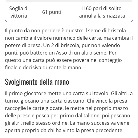
Soglia di
Il 60 pari di solito
61 punti
vittoria
annulla la smazzata
Il punto da non perdere è questo: il seme di briscola
non cambia il valore numerico delle carte, ma cambia il
potere di presa. Un 2 di briscola, pur non valendo
punti, può battere un Asso di un altro seme. Per
questo una carta può essere povera nel conteggio
finale e decisiva durante la mano.
Svolgimento della mano
Il primo giocatore mette una carta sul tavolo. Gli altri, a
turno, giocano una carta ciascuno. Chi vince la presa
raccoglie le carte giocate, le mette nel proprio mazzo
delle prese e pesca per primo dal tallone; poi pescano
gli altri, nello stesso ordine. La mano successiva viene
aperta proprio da chi ha vinto la presa precedente.