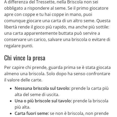
A differenza del Tressette, nella Briscola non sei
obbligato a rispondere al seme. Se il primo giocatore
apre con coppe e tu hai coppe in mano, puoi
comunque giocare una carta di un altro seme. Questa
libertà rende il gioco più rapido, ma anche più sottile:
una carta apparentemente buttata può servire a
conservare un carico, salvare una briscola o evitare di
regalare punti.
Chi vince la presa
Per capire chi prende, guarda prima se è stata giocata
almeno una briscola. Solo dopo ha senso confrontare
il valore delle carte.
Nessuna briscola sul tavolo:
prende la carta più
alta del seme di uscita.
Una o più briscole sul tavolo:
prende la briscola
più alta.
Carta fuori seme:
se non è briscola, non prende