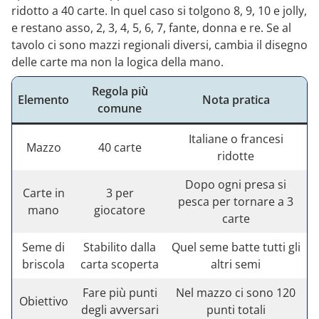
ridotto a 40 carte. In quel caso si tolgono 8, 9, 10 e jolly,
e restano asso, 2, 3, 4, 5, 6, 7, fante, donna e re. Se al
tavolo ci sono mazzi regionali diversi, cambia il disegno
delle carte ma non la logica della mano.
Regola più
Elemento
Nota pratica
comune
Italiane o francesi
Mazzo
40 carte
ridotte
Dopo ogni presa si
Carte in
3 per
pesca per tornare a 3
mano
giocatore
carte
Seme di
Stabilito dalla
Quel seme batte tutti gli
briscola
carta scoperta
altri semi
Fare più punti
Nel mazzo ci sono 120
Obiettivo
degli avversari
punti totali