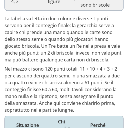
4, 2
figure
sono briscole
La tabella va letta in due colonne diverse. I punti
servono per il conteggio finale; la gerarchia serve a
capire chi prende una mano quando le carte sono
dello stesso seme o quando più giocatori hanno
giocato briscola. Un Tre batte un Re nella presa e vale
anche più punti; un 2 di briscola, invece, non vale punti
ma può battere qualunque carta non di briscola.
Nel mazzo ci sono 120 punti totali: 11 + 10 + 4 + 3 + 2
per ciascuno dei quattro semi. In una smazzata a due
o a quattro vince chi arriva almeno a 61 punti. Se il
conteggio finisce 60 a 60, molti tavoli considerano la
mano nulla e la ripetono, senza assegnare il punto
della smazzata. Anche qui conviene chiarirlo prima,
soprattutto nelle partite lunghe.
Chi
Situazione
Perché