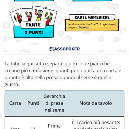
La tabella qui sotto separa subito i due piani che
creano più confusione: quanti punti porta una carta e
quanto è alta nella presa quando il seme è quello
giusto.
Gerarchia
Carta
Punti
di presa
Nota da tavolo
nel seme
È il carico più pesante:
Prima