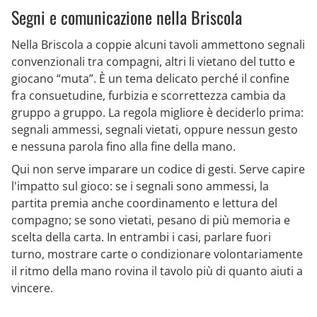
Segni e comunicazione nella Briscola
Nella Briscola a coppie alcuni tavoli ammettono segnali
convenzionali tra compagni, altri li vietano del tutto e
giocano “muta”. È un tema delicato perché il confine
fra consuetudine, furbizia e scorrettezza cambia da
gruppo a gruppo. La regola migliore è deciderlo prima:
segnali ammessi, segnali vietati, oppure nessun gesto
e nessuna parola fino alla fine della mano.
Qui non serve imparare un codice di gesti. Serve capire
l'impatto sul gioco: se i segnali sono ammessi, la
partita premia anche coordinamento e lettura del
compagno; se sono vietati, pesano di più memoria e
scelta della carta. In entrambi i casi, parlare fuori
turno, mostrare carte o condizionare volontariamente
il ritmo della mano rovina il tavolo più di quanto aiuti a
vincere.