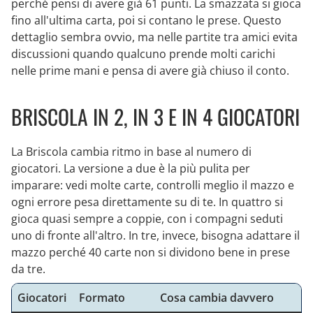
perché pensi di avere già 61 punti. La smazzata si gioca
fino all'ultima carta, poi si contano le prese. Questo
dettaglio sembra ovvio, ma nelle partite tra amici evita
discussioni quando qualcuno prende molti carichi
nelle prime mani e pensa di avere già chiuso il conto.
BRISCOLA IN 2, IN 3 E IN 4 GIOCATORI
La Briscola cambia ritmo in base al numero di
giocatori. La versione a due è la più pulita per
imparare: vedi molte carte, controlli meglio il mazzo e
ogni errore pesa direttamente su di te. In quattro si
gioca quasi sempre a coppie, con i compagni seduti
uno di fronte all'altro. In tre, invece, bisogna adattare il
mazzo perché 40 carte non si dividono bene in prese
da tre.
Giocatori
Formato
Cosa cambia davvero