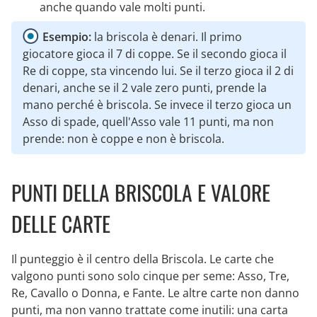
anche quando vale molti punti.
Esempio:
la briscola è denari. Il primo
giocatore gioca il 7 di coppe. Se il secondo gioca il
Re di coppe, sta vincendo lui. Se il terzo gioca il 2 di
denari, anche se il 2 vale zero punti, prende la
mano perché è briscola. Se invece il terzo gioca un
Asso di spade, quell'Asso vale 11 punti, ma non
prende: non è coppe e non è briscola.
PUNTI DELLA BRISCOLA E VALORE
DELLE CARTE
Il punteggio è il centro della Briscola. Le carte che
valgono punti sono solo cinque per seme: Asso, Tre,
Re, Cavallo o Donna, e Fante. Le altre carte non danno
punti, ma non vanno trattate come inutili: una carta