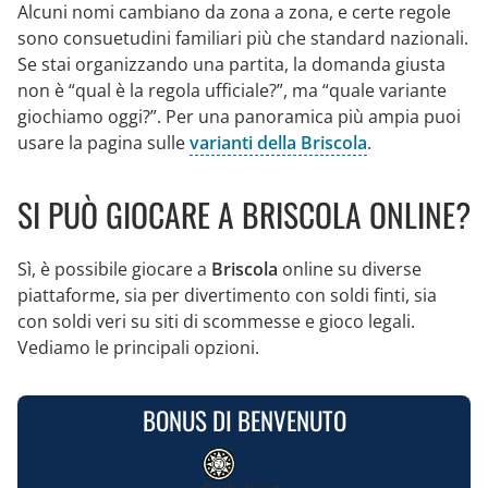
Alcuni nomi cambiano da zona a zona, e certe regole
sono consuetudini familiari più che standard nazionali.
Se stai organizzando una partita, la domanda giusta
non è “qual è la regola ufficiale?”, ma “quale variante
giochiamo oggi?”. Per una panoramica più ampia puoi
usare la pagina sulle
varianti della Briscola
.
SI PUÒ GIOCARE A BRISCOLA ONLINE?
Sì, è possibile giocare a
Briscola
online su diverse
piattaforme, sia per divertimento con soldi finti, sia
con soldi veri su siti di scommesse e gioco legali.
Vediamo le principali opzioni.
BONUS DI BENVENUTO