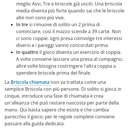
meglio Assi, Tre e briscole già usciti. Una briscola
media diventa più forte quando sai che le briscole
alte non sono più vive.
In tre
si rimuove di solito un 2 prima di
cominciare, così il mazzo scende a 39 carte. Non
ci sono coppie: ogni presa coinvolge tre interessi
diversi e i pareggi vanno concordati prima.
In quattro
il gioco diventa un esercizio di coppia.
A volte conviene lasciare una presa al compagno;
altre volte bisogna costringere l'altra coppia a
spendere briscole prima del finale.
La
Briscola chiamata
non va trattata come una
semplice Briscola con più persone. Di solito si gioca in
cinque, introduce una fase di chiamata e crea
un'alleanza che può restare nascosta per parte della
mano. Qui basta sapere che esiste e che cambia
parecchio il gioco; per le regole complete conviene
passare alla guida dedicata.