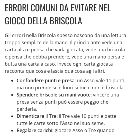
ERRORI COMUNI DA EVITARE NEL
GIOCO DELLA BRISCOLA
Gli errori nella Briscola spesso nascono da una lettura
troppo semplice della mano. Il principiante vede una
carta alta e pensa che vada giocata; vede una briscola
e pensa che debba prendere; vede una mano persa e
butta una carta a caso. Invece ogni carta giocata
racconta qualcosa e lascia qualcosa agli altri.
Confondere punti e presa:
un Asso vale 11 punti,
ma non prende se è fuori seme e non è briscola.
Spendere briscole su mani vuote:
vincere una
presa senza punti può essere peggio che
perderla.
Dimenticare il Tre:
il Tre vale 10 punti e batte
tutte le carte sotto l'Asso nel suo seme.
Regalare carichi:
giocare Asso o Tre quando