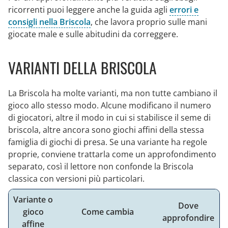
ricorrenti puoi leggere anche la guida agli
errori e
consigli nella Briscola
, che lavora proprio sulle mani
giocate male e sulle abitudini da correggere.
VARIANTI DELLA BRISCOLA
La Briscola ha molte varianti, ma non tutte cambiano il
gioco allo stesso modo. Alcune modificano il numero
di giocatori, altre il modo in cui si stabilisce il seme di
briscola, altre ancora sono giochi affini della stessa
famiglia di giochi di presa. Se una variante ha regole
proprie, conviene trattarla come un approfondimento
separato, così il lettore non confonde la Briscola
classica con versioni più particolari.
Variante o
Dove
gioco
Come cambia
approfondire
affine