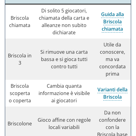
Di solito 5 giocatori,
Guida alla
Briscola
chiamata della carta e
Briscola
chiamata
alleanze non subito
chiamata
dichiarate
Utile da
Si rimuove una carta
conoscere,
Briscola in
bassa e si gioca tutti
ma va
3
contro tutti
concordata
prima
Briscola
Cambia quanta
Varianti della
scoperta
informazione è visibile
Briscola
o coperta
ai giocatori
Da non
Gioco affine con regole
confondere
Briscolone
locali variabili
con la
Briscola base