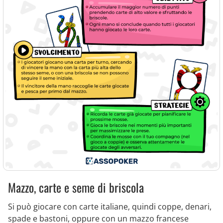
Mazzo, carte e seme di briscola
Si può giocare con carte italiane, quindi coppe, denari,
spade e bastoni, oppure con un mazzo francese