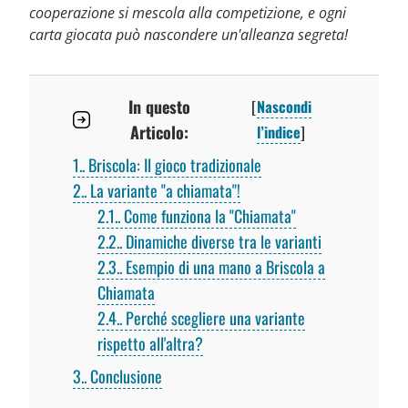
cooperazione si mescola alla competizione, e ogni
carta giocata può nascondere un'alleanza segreta!
In questo
[
Nascondi
Articolo:
l’indice
]
1.
Briscola: Il gioco tradizionale
2.
La variante "a chiamata"!
2.1.
Come funziona la "Chiamata"
2.2.
Dinamiche diverse tra le varianti
2.3.
Esempio di una mano a Briscola a
Chiamata
2.4.
Perché scegliere una variante
rispetto all'altra?
3.
Conclusione