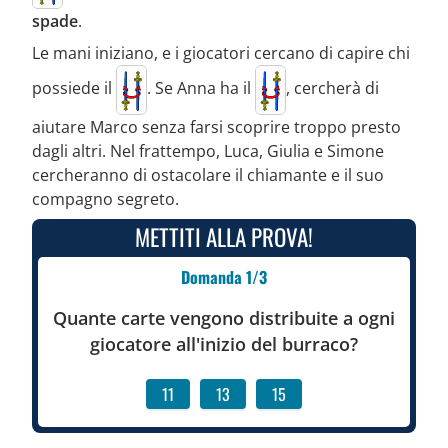
spade
.
Le mani iniziano, e i giocatori cercano di capire chi
possiede il
. Se Anna ha il
, cercherà di
aiutare Marco senza farsi scoprire troppo presto
dagli altri. Nel frattempo, Luca, Giulia e Simone
cercheranno di ostacolare il chiamante e il suo
compagno segreto.
METTITI ALLA PROVA!
Domanda 1/3
Quante carte vengono distribuite a ogni
giocatore all'inizio del burraco?
11
13
15