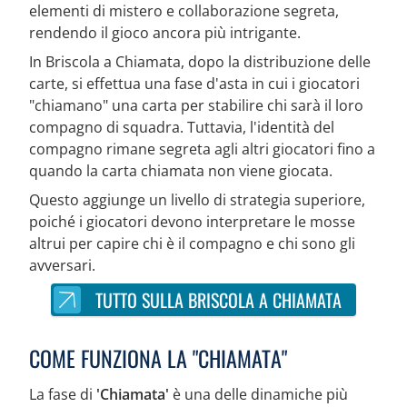
elementi di mistero e collaborazione segreta,
rendendo il gioco ancora più intrigante.
In Briscola a Chiamata, dopo la distribuzione delle
carte, si effettua una fase d'asta in cui i giocatori
"chiamano" una carta per stabilire chi sarà il loro
compagno di squadra. Tuttavia, l'identità del
compagno rimane segreta agli altri giocatori fino a
quando la carta chiamata non viene giocata.
Questo aggiunge un livello di strategia superiore,
poiché i giocatori devono interpretare le mosse
altrui per capire chi è il compagno e chi sono gli
avversari.
TUTTO SULLA BRISCOLA A CHIAMATA
COME FUNZIONA LA "CHIAMATA"
La fase di
'Chiamata'
è una delle dinamiche più