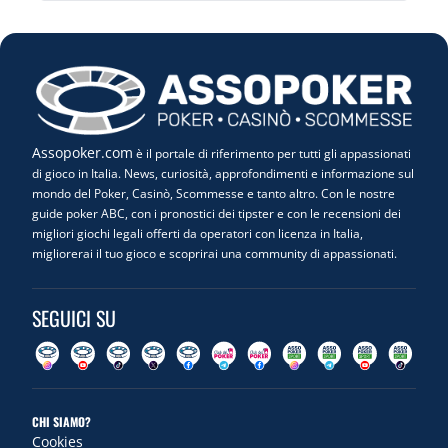
Assopoker.com
è il portale di riferimento per tutti gli appassionati
di gioco in Italia. News, curiosità, approfondimenti e informazione sul
mondo del Poker, Casinò, Scommesse e tanto altro. Con le nostre
guide poker ABC, con i pronostici dei tipster e con le recensioni dei
migliori giochi legali offerti da operatori con licenza in Italia,
migliorerai il tuo gioco e scoprirai una community di appassionati.
SEGUICI SU
CHI SIAMO?
Cookies