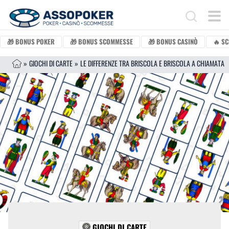
Vai al contenuto
Search for:
🎁 BONUS POKER
🎁 BONUS SCOMMESSE
🎁 BONUS CASINÒ
🔥 SC
»
GIOCHI DI CARTE
»
LE DIFFERENZE TRA BRISCOLA E BRISCOLA A CHIAMATA
GIOCHI DI CARTE