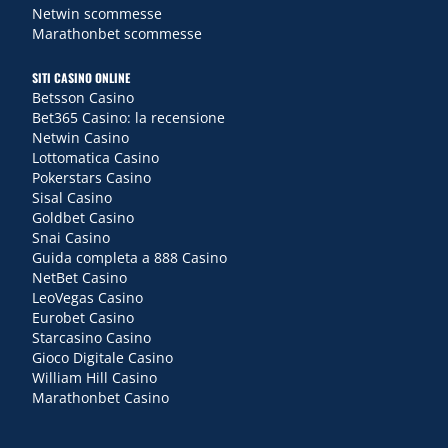
Netwin scommesse
Marathonbet scommesse
SITI CASINO ONLINE
Betsson Casino
Bet365 Casino: la recensione
Netwin Casino
Lottomatica Casino
Pokerstars Casino
Sisal Casino
Goldbet Casino
Snai Casino
Guida completa a 888 Casino
NetBet Casino
LeoVegas Casino
Eurobet Casino
Starcasino Casino
Gioco Digitale Casino
William Hill Casino
Marathonbet Casino