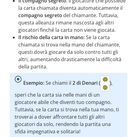
Il compagno segreto:
Il giocatore che possiede
la carta chiamata diventa automaticamente il
compagno segreto
del chiamante. Tuttavia,
questa alleanza rimane nascosta agli altri
giocatori finché la carta non viene giocata.
Il rischio della carta in mano:
Se la carta
chiamata si trova nella mano del chiamante,
questi dovrà giocare da solo contro tutti gli
altri, aumentando drasticamente la difficoltà
della partita.
Esempio:
Se chiami il
2 di Denari (
)
,
speri che la carta sia nelle mani di un
giocatore abile che diventi tuo compagno.
Tuttavia, se la carta si trova nella tua mano, ti
troverai a dover affrontare tutti gli altri
giocatori da solo, rendendo la partita una
sfida impegnativa e solitaria!