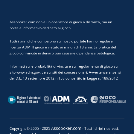
Assopoker.com non è un operatore di gioco a distanza, ma un
portale informativo dedicato ai giochi.
Tutti i brand che compaiono sul nostro portale hanno regolare
licenza ADM. Il gioco è vietato ai minori di 18 anni. La pratica del
gioco con vincite in denaro può causare dipendenza patologica.
Informati sulle probabilità di vincita e sul regolamento di gioco sul
sito www.adm.gov.it e sui siti dei concessionari. Avvertenze ai sensi
del D.L. 13 settembre 2012 n.158 convertito in Legge n. 189/2012
Assopoker.com
Copyright © 2005 - 2025
- Tutti i diritti riservati.