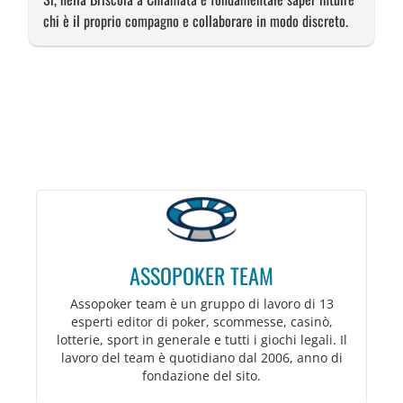
chi è il proprio compagno e collaborare in modo discreto.
ASSOPOKER TEAM
Assopoker team è un gruppo di lavoro di 13
esperti editor di poker, scommesse, casinò,
lotterie, sport in generale e tutti i giochi legali. Il
lavoro del team è quotidiano dal 2006, anno di
fondazione del sito.