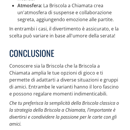
Atmosfera:
La Briscola a Chiamata crea
un'atmosfera di suspense e collaborazione
segreta, aggiungendo emozione alle partite.
In entrambi i casi, il divertimento è assicurato, e la
scelta può variare in base all'umore della serata!
CONCLUSIONE
Conoscere sia la Briscola che la Briscola a
Chiamata amplia le tue opzioni di gioco e ti
permette di adattarti a diverse situazioni e gruppi
di amici. Entrambe le varianti hanno il loro fascino
e possono regalare momenti indimenticabili.
Che tu preferisca la semplicità della Briscola classica o
la strategia della Briscola a Chiamata, l'importante è
divertirsi e condividere la passione per le carte con gli
amici.