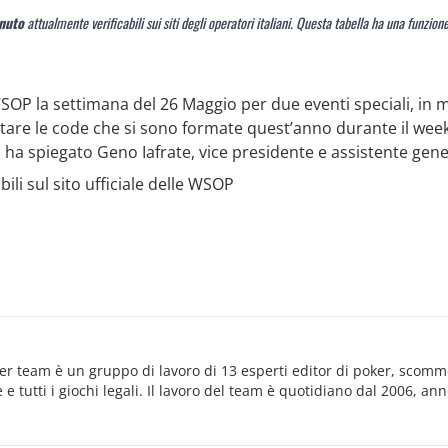
nuto
attualmente verificabili sui siti degli operatori italiani. Questa tabella ha una funzion
WSOP la settimana del 26 Maggio per due eventi speciali, in
vitare le code che si sono formate quest’anno durante il we
 ha spiegato Geno Iafrate, vice presidente e assistente gen
ili sul sito ufficiale delle WSOP
r team è un gruppo di lavoro di 13 esperti editor di poker, scommes
 e tutti i giochi legali. Il lavoro del team è quotidiano dal 2006, an