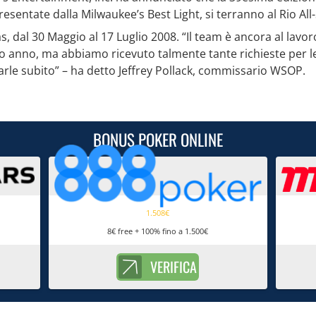
resentate dalla Milwaukee’s Best Light, si terranno al Rio All
s, dal 30 Maggio al 17 Luglio 2008. “Il team è ancora al lavo
 anno, ma abbiamo ricevuto talmente tante richieste per l
rle subito” – ha detto Jeffrey Pollack, commissario WSOP.
BONUS POKER ONLINE
1.508€
8€ free + 100% fino a 1.500€
VERIFICA