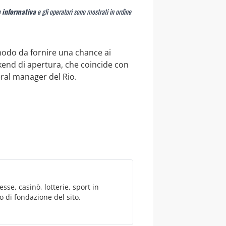
e
informativa
e gli operatori sono mostrati in ordine
 modo da fornire una chance ai
ekend di apertura, che coincide con
eral manager del Rio.
se, casinò, lotterie, sport in
no di fondazione del sito.