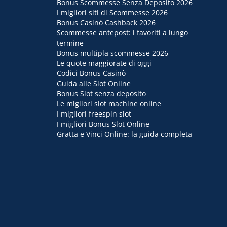
Bonus Scommesse Senza Deposito 2026
I migliori siti di Scommesse 2026
Bonus Casinò Cashback 2026
Scommesse antepost: i favoriti a lungo
termine
Bonus multipla scommesse 2026
Le quote maggiorate di oggi
Codici Bonus Casinò
Guida alle Slot Online
Bonus Slot senza deposito
Le migliori slot machine online
I migliori freespin slot
I migliori Bonus Slot Online
Gratta e Vinci Online: la guida completa