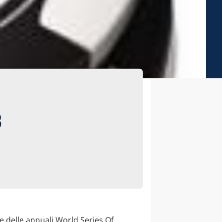
8
e delle annuali World Series Of