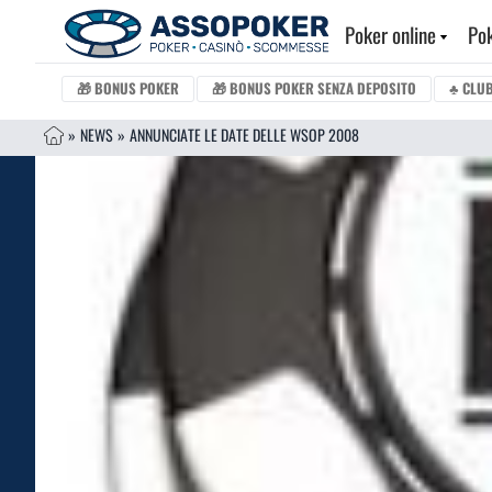
Vai al contenuto
Poker online
Pok
🎁 BONUS POKER
🎁 BONUS POKER SENZA DEPOSITO
♣️ CLU
»
NEWS
»
ANNUNCIATE LE DATE DELLE WSOP 2008