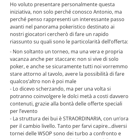
Ho voluto presentare personalmente questa
iniziativa, non solo perché conosco Antonio, ma
perché penso rappresenti un interessante passo
avanti nel panorama pokeristico destinato ai
nostri giocatori cercherò di fare un rapido
riassunto su quali sono le particolarità dell’offerta:
- Non soltanto un torneo, ma una vera e propria
vacanza anche per staccare: non si vive di solo
poker, e anche se sicuramente tutti noi vorremmo
stare attorno al tavolo, avere la possibilità di fare
qualcos’altro non è poi male
- Lo dicevo scherzando, ma per una volta si
potranno coinvolgere le dolci metà a costi davvero
contenuti, grazie alla bontà delle offerte speciali
per l’evento
- La struttura dei bui è STRAORDINARIA, con un’ora
per il cambio livello. Tanto per farvi capire…diversi
tornei delle WSOP sono dei turbo a confronto e