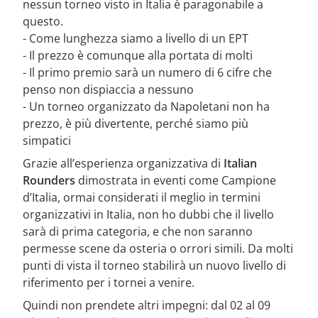
nessun torneo visto in Italia è paragonabile a
questo.
- Come lunghezza siamo a livello di un EPT
- Il prezzo è comunque alla portata di molti
- Il primo premio sarà un numero di 6 cifre che
penso non dispiaccia a nessuno
- Un torneo organizzato da Napoletani non ha
prezzo, è più divertente, perché siamo più
simpatici
Grazie all’esperienza organizzativa di
Italian
Rounders
dimostrata in eventi come Campione
d’Italia, ormai considerati il meglio in termini
organizzativi in Italia, non ho dubbi che il livello
sarà di prima categoria, e che non saranno
permesse scene da osteria o orrori simili. Da molti
punti di vista il torneo stabilirà un nuovo livello di
riferimento per i tornei a venire.
Quindi non prendete altri impegni: dal 02 al 09