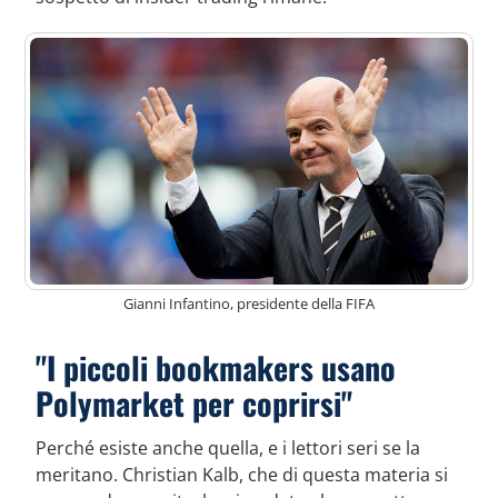
Gianni Infantino, presidente della FIFA
"I piccoli bookmakers usano
Polymarket per coprirsi"
Perché esiste anche quella, e i lettori seri se la
meritano. Christian Kalb, che di questa materia si