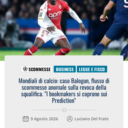
SCOMMESSE
BUSINESS
LEGGE E FISCO
Mondiali di calcio: caso Balogun, flusso di
scommesse anomale sulla revoca della
squalifica. "I bookmakers si coprono sui
Prediction"
9 Agosto 2026
Luciano Del Frate