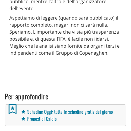
pubblico, mentre l'altro è dell'organizzatore
dell'evento.
Aspettiamo di leggere (quando sarà pubblicato) il
rapporto completo, magari non ci sarà nulla.
Speriamo. L'importante che vi sia più trasparenza
possibile e, di questa FIFA, è facile non fidarsi.
Meglio che le analisi siano fornite da organi terzi e
indipendenti come il Gruppo di Copenaghen.
Per approfondire
Schedine Oggi: tutte le schedine gratis del giorno
Pronostici Calcio