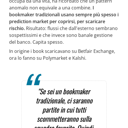
occupa da una vita, ha ricordato che un pattern
anomalo non equivale a una combine.
I
bookmaker tradizionali usano sempre più spesso i
prediction market per coprirsi, per scaricare
rischio.
Risultato: flussi che dall'esterno sembrano
sospettissimi e che invece sono banale gestione
del banco. Capita spesso.
In origine i book scaricavano su Betfair Exchange,
ora lo fanno su Polymarket e Kalshi.
"Se sei un bookmaker
tradizionale, ci saranno
partite in cui tutti
scommetteranno sulla
squadra favorita. Quindi,