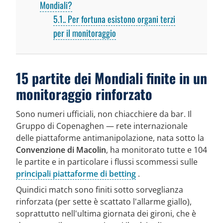
Mondiali?
5.1.
Per fortuna esistono organi terzi
per il monitoraggio
15 partite dei Mondiali finite in un
monitoraggio rinforzato
Sono numeri ufficiali, non chiacchiere da bar. Il
Gruppo di Copenaghen — rete internazionale
delle piattaforme antimanipolazione, nata sotto la
Convenzione di Macolin
, ha monitorato tutte e 104
le partite e in particolare i flussi scommessi sulle
principali piattaforme di betting
.
Quindici match sono finiti sotto sorveglianza
rinforzata (per sette è scattato l'allarme giallo),
soprattutto nell'ultima giornata dei gironi, che è