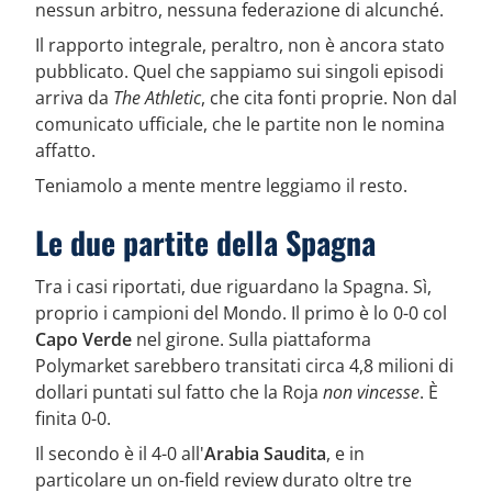
nessun arbitro, nessuna federazione di alcunché.
Il rapporto integrale, peraltro, non è ancora stato
pubblicato. Quel che sappiamo sui singoli episodi
arriva da
The Athletic
, che cita fonti proprie. Non dal
comunicato ufficiale, che le partite non le nomina
affatto.
Teniamolo a mente mentre leggiamo il resto.
Le due partite della Spagna
Tra i casi riportati, due riguardano la Spagna. Sì,
proprio i campioni del Mondo. Il primo è lo 0-0 col
Capo Verde
nel girone. Sulla piattaforma
Polymarket sarebbero transitati circa 4,8 milioni di
dollari puntati sul fatto che la Roja
non vincesse
. È
finita 0-0.
Il secondo è il 4-0 all'
Arabia Saudita
, e in
particolare un on-field review durato oltre tre