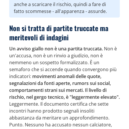
anche a scaricare il rischio, quindi a fare di
fatto scommesse - all'apparenza - assurde.
Non si tratta di partite truccate ma
meritevoli di indagini
Un avviso giallo non è una partita truccata.
Non è
un'accusa, non è un rinvio a giudizio, non è
nemmeno un sospetto formalizzato. È un
semaforo che si accende quando convergono più
indicatori:
movimenti anomali delle quote,
segnalazioni da fonti aperte, rumors sui social,
comportamenti strani sui mercati. Il livello di
rischio, nel gergo tecnico, è "leggermente elevato".
Leggermente. Il documento certifica che sette
incontri hanno prodotto segnali insoliti
abbastanza da meritare un approfondimento.
Punto. Nessuno ha accusato nessun calciatore,