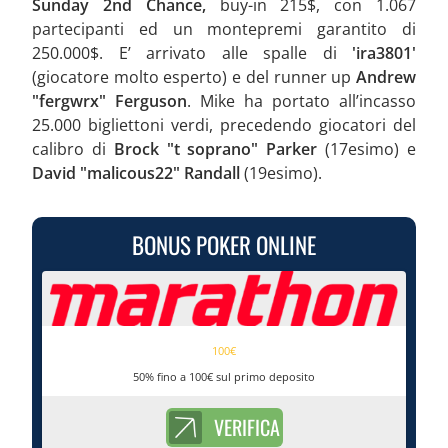
Sunday 2nd Chance,
buy-in 215$, con 1.067
partecipanti ed un montepremi garantito di
250.000$. E’ arrivato alle spalle di
'ira3801'
(giocatore molto esperto) e del runner up
Andrew
"fergwrx" Ferguson
. Mike ha portato all’incasso
25.000 bigliettoni verdi, precedendo giocatori del
calibro di
Brock "t soprano" Parker
(17esimo) e
David "malicous22" Randall
(19esimo).
BONUS POKER ONLINE
100€
50% fino a 100€ sul primo deposito
VERIFICA