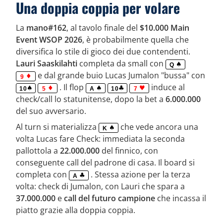
Una doppia coppia per volare
La
mano#162
, al tavolo finale del
$10.000 Main
Event WSOP 2026
, è probabilmente quella che
diversifica lo stile di gioco dei due contendenti.
Lauri Saaskilahti
completa da small con
Q
e dal grande buio Lucas Jumalon "bussa" con
9
. Il flop
induce al
10
5
A
10
7
check/call lo statunitense, dopo la bet a
6.000.000
del suo avversario.
Al turn si materializza
che vede ancora una
K
volta Lucas fare Check: immediata la seconda
pallottola a
22.000.000
del finnico, con
conseguente call del padrone di casa. Il board si
completa con
. Stessa azione per la terza
A
volta: check di Jumalon, con Lauri che spara a
37.000.000
e
call del futuro campione
che incassa il
piatto grazie alla doppia coppia.