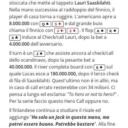
stoccata che mette al tappeto
Lauri Saaskilahti
.
Nella mano successiva al raddoppio del finnico, il
player di casa torna a ruggire. L'americano apre a
8.000.000
con
e dal grande buio
Q
5
chiama il finnico con
. Il flop
J
3
A
K
induce al Check/call Lauri, dopo la bet a
4
4.000.000
dell'avversario.
Il turn è un
che assiste ancora al check/call
J
dello scandinavo, dopo la pesante bet a
40.000.000
. Il river completa board con
sul
6
quale Lucas esce a
180.000.000,
dopo il terzo check
di fila di Saaskilahti. Quest'ultimo non è in allin, ma
in caso di call errato resterebbe con 34 milioni. Ci
pensa a lungo ed esclama: "
To hero or not to hero?
" .
Per la serie faccio questo Hero Call oppure no.
Il finlandese continua a studiare il rivale ed
aggiunge "
Ho solo un Jack in questa mano, ma
potrei essere buono. Potrebbe bastare
". Alla fine