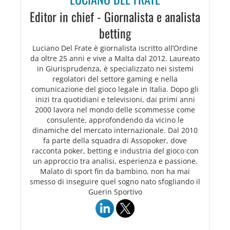
Editor in chief - Giornalista e analista
betting
Luciano Del Frate è giornalista iscritto all’Ordine
da oltre 25 anni e vive a Malta dal 2012. Laureato
in Giurisprudenza, è specializzato nei sistemi
regolatori del settore gaming e nella
comunicazione del gioco legale in Italia. Dopo gli
inizi tra quotidiani e televisioni, dai primi anni
2000 lavora nel mondo delle scommesse come
consulente, approfondendo da vicino le
dinamiche del mercato internazionale. Dal 2010
fa parte della squadra di Assopoker, dove
racconta poker, betting e industria del gioco con
un approccio tra analisi, esperienza e passione.
Malato di sport fin da bambino, non ha mai
smesso di inseguire quel sogno nato sfogliando il
Guerin Sportivo