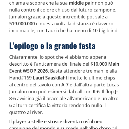
chiama e scopre che la sua
middle pair
non può
nulla contro il colore chiuso dal futuro campione.
Jumalon grazie a questo incredibile pot sale a
519.000.000
e questa volta la distanza è davvero
incolmabile, con Lauri che ha meno di
10
big blind.
L'epilogo e la grande festa
Chiaramente, lo spot che vi abbiamo appena
descritto è l'anticamera del finale del
$10.000 Main
Event WSOP 2026
. Basta attendere tre mani e alla
Hand#169
Lauri Saaskilahti
mette le ultime chips
al centro del tavolo con
A-7
e dall'altra parte Lucas
Jumalon non può esimersi dal call con
K-6
. Il flop
J-
8-6
avvicina già il bracciale all'americano e un altro
6
al turn certifica la vittoria rendendo nullo il
quattro al river.
I
l player a stelle e strisce diventa così il neo
campione del mondo e succede nell'albo d'oro ad