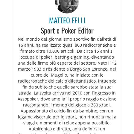
MATTEO FELLI
Sport e Poker Editor
Nel mondo del giornalismo sportivo fin dall’età di
16 anni, ha realizzato quasi 800 radiocronache e
firmato oltre 10.000 articoli. Da circa 15 anni si
occupa di poker, betting e gaming, diventando
una delle firme più esperte del settore. Nato il 12
marzo 1983 e residente a Borgo San Lorenzo, nel
cuore del Mugello, ha iniziato con le
radiocronache del calcio dilettantistico, intuendo
fin da subito che quella sarebbe stata la sua
strada. La svolta arriva nel 2010 con l’ingresso in
Assopoker, dove amplia il proprio raggio d’azione
raccontando il mondo del gioco a 360 gradi.
Appassionato di calcio fin da bambino, con un
legame viscerale per lo sport, non rinuncia mai a
viaggi e momenti di relax appena possibile.
Autoironico e diretto, ama definirsi un