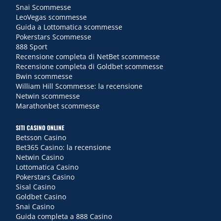
Snai Scommesse
LeoVegas scommesse
Guida a Lottomatica scommesse
Pokerstars Scommesse
888 Sport
Recensione completa di NetBet scommesse
Recensione completa di Goldbet scommesse
Bwin scommesse
William Hill Scommesse: la recensione
Netwin scommesse
Marathonbet scommesse
SITI CASINO ONLINE
Betsson Casino
Bet365 Casino: la recensione
Netwin Casino
Lottomatica Casino
Pokerstars Casino
Sisal Casino
Goldbet Casino
Snai Casino
Guida completa a 888 Casino