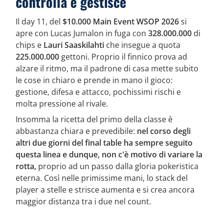
controlla e gestisce
Il day 11, del
$10.000 Main Event WSOP 2026
si
apre con Lucas Jumalon in fuga con
328.000.000
di
chips e
Lauri Saaskilahti
che insegue a quota
225.000.000
gettoni. Proprio il finnico prova ad
alzare il ritmo, ma il padrone di casa mette subito
le cose in chiaro e prende in mano il gioco:
gestione, difesa e attacco, pochissimi rischi e
molta pressione al rivale.
Insomma la ricetta del primo della classe è
abbastanza chiara e prevedibile:
nel corso degli
altri due giorni del final table ha sempre seguito
questa linea e dunque, non c'è motivo di variare la
rotta,
proprio ad un passo dalla gloria pokeristica
eterna. Così nelle primissime mani, lo stack del
player a stelle e strisce aumenta e si crea ancora
maggior distanza tra i due nel count.