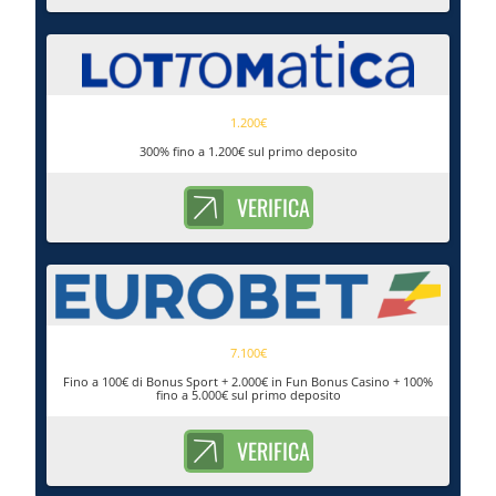
1.200€
300% fino a 1.200€ sul primo deposito
VERIFICA
7.100€
Fino a 100€ di Bonus Sport + 2.000€ in Fun Bonus Casino + 100%
fino a 5.000€ sul primo deposito
VERIFICA