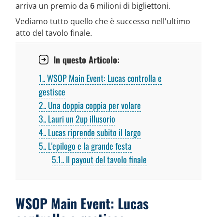
arriva un premio da
6
milioni di bigliettoni.
Vediamo tutto quello che è successo nell'ultimo
atto del tavolo finale.
In questo Articolo:
1.
WSOP Main Event: Lucas controlla e
gestisce
2.
Una doppia coppia per volare
3.
Lauri un 2up illusorio
4.
Lucas riprende subito il largo
5.
L'epilogo e la grande festa
5.1.
Il payout del tavolo finale
WSOP Main Event: Lucas