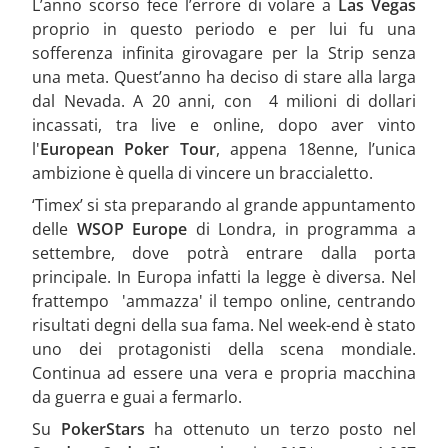
L’anno scorso fece l’errore di volare a
Las Vegas
proprio in questo periodo e per lui fu una
sofferenza infinita girovagare per la Strip senza
una meta. Quest’anno ha deciso di stare alla larga
dal Nevada. A 20 anni, con 4 milioni di dollari
incassati, tra live e online, dopo aver vinto
l'
European Poker Tour
, appena 18enne, l’unica
ambizione è quella di vincere un braccialetto.
‘Timex’ si sta preparando al grande appuntamento
delle
WSOP Europe
di Londra, in programma a
settembre, dove potrà entrare dalla porta
principale. In Europa infatti la legge è diversa. Nel
frattempo 'ammazza' il tempo online, centrando
risultati degni della sua fama. Nel week-end è stato
uno dei protagonisti della scena mondiale.
Continua ad essere una vera e propria macchina
da guerra e guai a fermarlo.
Su
PokerStars
ha ottenuto un terzo posto nel