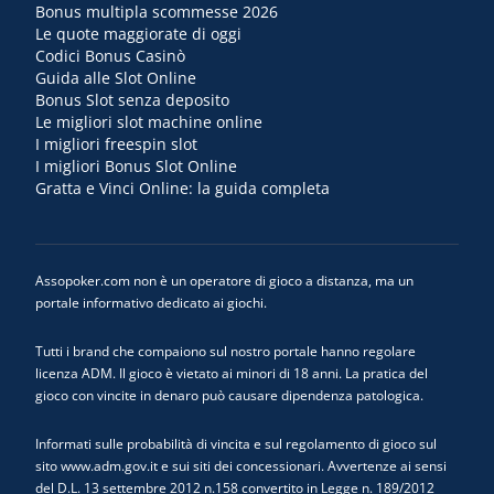
Bonus multipla scommesse 2026
Le quote maggiorate di oggi
Codici Bonus Casinò
Guida alle Slot Online
Bonus Slot senza deposito
Le migliori slot machine online
I migliori freespin slot
I migliori Bonus Slot Online
Gratta e Vinci Online: la guida completa
Assopoker.com non è un operatore di gioco a distanza, ma un
portale informativo dedicato ai giochi.
Tutti i brand che compaiono sul nostro portale hanno regolare
licenza ADM. Il gioco è vietato ai minori di 18 anni. La pratica del
gioco con vincite in denaro può causare dipendenza patologica.
Informati sulle probabilità di vincita e sul regolamento di gioco sul
sito www.adm.gov.it e sui siti dei concessionari. Avvertenze ai sensi
del D.L. 13 settembre 2012 n.158 convertito in Legge n. 189/2012