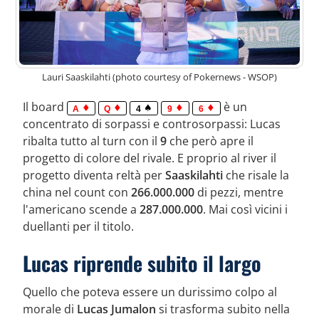
Lauri Saaskilahti (photo courtesy of Pokernews - WSOP)
Il board
è un
A
Q
4
9
6
concentrato di sorpassi e controsorpassi: Lucas
ribalta tutto al turn con il
9
che però apre il
progetto di colore del rivale. E proprio al river il
progetto diventa reltà per
Saaskilahti
che risale la
china nel count con
266.000.000
di pezzi, mentre
l'americano scende a
287.000.000
. Mai così vicini i
duellanti per il titolo.
Lucas riprende subito il largo
Quello che poteva essere un durissimo colpo al
morale di
Lucas Jumalon
si trasforma subito nella