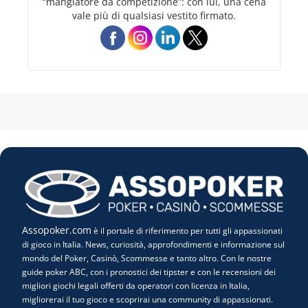
“mangiatore da competizione”: con lui, una cena
vale più di qualsiasi vestito firmato.
Assopoker.com
è il portale di riferimento per tutti gli appassionati
di gioco in Italia. News, curiosità, approfondimenti e informazione sul
mondo del Poker, Casinò, Scommesse e tanto altro. Con le nostre
guide poker ABC, con i pronostici dei tipster e con le recensioni dei
migliori giochi legali offerti da operatori con licenza in Italia,
migliorerai il tuo gioco e scoprirai una community di appassionati.