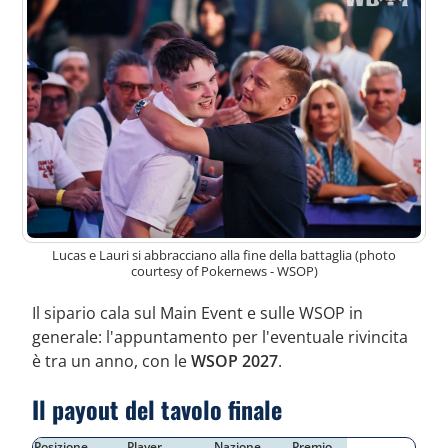
Lucas e Lauri si abbracciano alla fine della battaglia (photo
courtesy of Pokernews - WSOP)
Il sipario cala sul Main Event e sulle WSOP in
generale: l'appuntamento per l'eventuale rivincita
è tra un anno, con le
WSOP 2027
.
Il payout del tavolo finale
Posizione
Player
Nazione
Premio