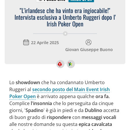
"L'irlandese che ha vinto era ingiocabile!"
Intervista esclusiva a Umberto Ruggeri dopo l'
Irish Poker Open
22 Aprile 2025
Giovan Giuseppe Buono
Lo
showdown
che ha condannato Umberto
Ruggeri al
secondo posto del Main Event Irish
Poker Open
è arrivato appena qualche
ora fa.
Complice
l'insonnia
che lo perseguita da cinque
giorni, '
Spadino
' è già in piedi e da
Dublino
accetta
di buon grado di
rispondere
con
messaggi vocali
alle nostre domande su questa
epica cavalcata