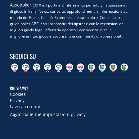
Assopoker.com
è il portale di riferimento per tutti gli appassionati
di gioco in Italia. News, curiosità, approfondimenti e informazione sul
mondo del Poker, Casinò, Scommesse e tanto altro. Con le nostre
guide poker ABC, con i pronostici dei tipster e con le recensioni dei
migliori giochi legali offerti da operatori con licenza in Italia,
migliorerai il tuo gioco e scoprirai una community di appassionati.
SEGUICI SU
CHI SIAMO?
Cookies
Privacy
Lavora con noi
Aggiorna le tue impostazioni privacy