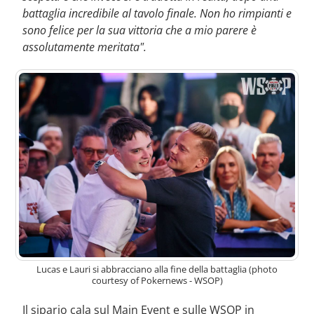
battaglia incredibile al tavolo finale. Non ho rimpianti e
sono felice per la sua vittoria che a mio parere è
assolutamente meritata".
Lucas e Lauri si abbracciano alla fine della battaglia (photo
courtesy of Pokernews - WSOP)
Il sipario cala sul Main Event e sulle WSOP in