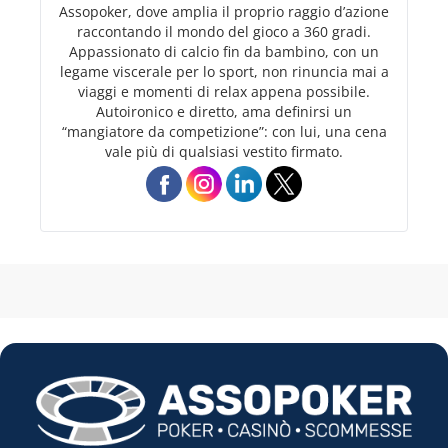
Assopoker, dove amplia il proprio raggio d’azione
raccontando il mondo del gioco a 360 gradi.
Appassionato di calcio fin da bambino, con un
legame viscerale per lo sport, non rinuncia mai a
viaggi e momenti di relax appena possibile.
Autoironico e diretto, ama definirsi un
“mangiatore da competizione”: con lui, una cena
vale più di qualsiasi vestito firmato.