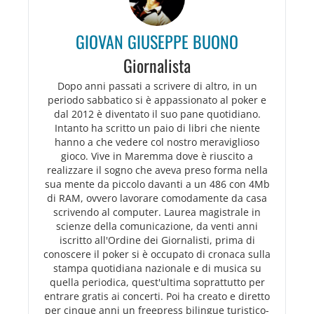
GIOVAN GIUSEPPE BUONO
Giornalista
Dopo anni passati a scrivere di altro, in un
periodo sabbatico si è appassionato al poker e
dal 2012 è diventato il suo pane quotidiano.
Intanto ha scritto un paio di libri che niente
hanno a che vedere col nostro meraviglioso
gioco. Vive in Maremma dove è riuscito a
realizzare il sogno che aveva preso forma nella
sua mente da piccolo davanti a un 486 con 4Mb
di RAM, ovvero lavorare comodamente da casa
scrivendo al computer. Laurea magistrale in
scienze della comunicazione, da venti anni
iscritto all'Ordine dei Giornalisti, prima di
conoscere il poker si è occupato di cronaca sulla
stampa quotidiana nazionale e di musica su
quella periodica, quest'ultima soprattutto per
entrare gratis ai concerti. Poi ha creato e diretto
per cinque anni un freepress bilingue turistico-