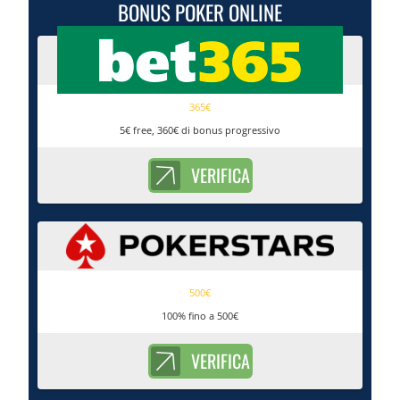
BONUS POKER ONLINE
365€
5€ free, 360€ di bonus progressivo
VERIFICA
500€
100% fino a 500€
VERIFICA