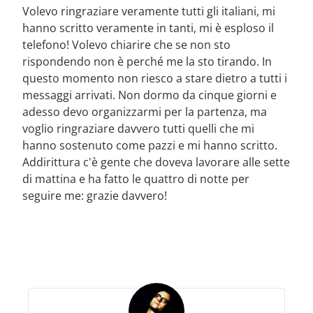
Volevo ringraziare veramente tutti gli italiani, mi
hanno scritto veramente in tanti, mi è esploso il
telefono! Volevo chiarire che se non sto
rispondendo non è perché me la sto tirando. In
questo momento non riesco a stare dietro a tutti i
messaggi arrivati. Non dormo da cinque giorni e
adesso devo organizzarmi per la partenza, ma
voglio ringraziare davvero tutti quelli che mi
hanno sostenuto come pazzi e mi hanno scritto.
Addirittura c'è gente che doveva lavorare alle sette
di mattina e ha fatto le quattro di notte per
seguire me: grazie davvero!