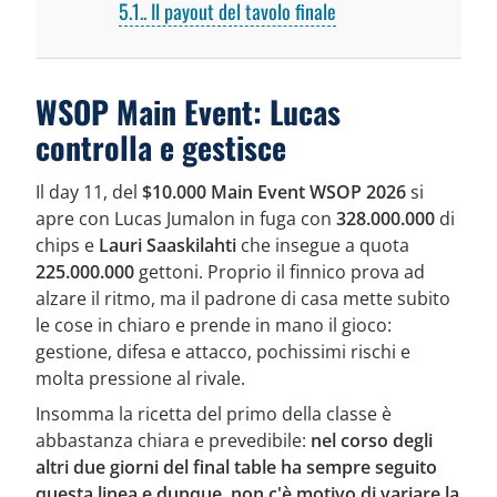
5.1.
Il payout del tavolo finale
WSOP Main Event: Lucas
controlla e gestisce
Il day 11, del
$10.000 Main Event WSOP 2026
si
apre con Lucas Jumalon in fuga con
328.000.000
di
chips e
Lauri Saaskilahti
che insegue a quota
225.000.000
gettoni. Proprio il finnico prova ad
alzare il ritmo, ma il padrone di casa mette subito
le cose in chiaro e prende in mano il gioco:
gestione, difesa e attacco, pochissimi rischi e
molta pressione al rivale.
Insomma la ricetta del primo della classe è
abbastanza chiara e prevedibile:
nel corso degli
altri due giorni del final table ha sempre seguito
questa linea e dunque, non c'è motivo di variare la