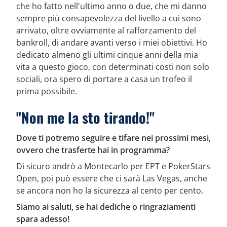
che ho fatto nell'ultimo anno o due, che mi danno
sempre più consapevolezza del livello a cui sono
arrivato, oltre ovviamente al rafforzamento del
bankroll, di andare avanti verso i miei obiettivi. Ho
dedicato almeno gli ultimi cinque anni della mia
vita a questo gioco, con determinati costi non solo
sociali, ora spero di portare a casa un trofeo il
prima possibile.
"Non me la sto tirando!"
Dove ti potremo seguire e tifare nei prossimi mesi,
ovvero che trasferte hai in programma?
Di sicuro andrò a Montecarlo per EPT e PokerStars
Open, poi può essere che ci sarà Las Vegas, anche
se ancora non ho la sicurezza al cento per cento.
Siamo ai saluti, se hai dediche o ringraziamenti
spara adesso!