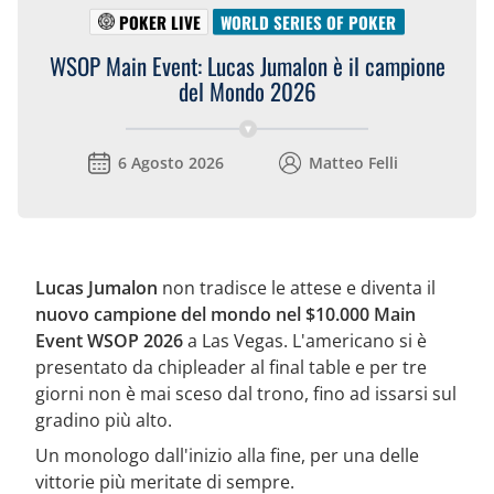
POKER LIVE
WORLD SERIES OF POKER
WSOP Main Event: Lucas Jumalon è il campione
del Mondo 2026
6 Agosto 2026
Matteo Felli
Lucas Jumalon
non tradisce le attese e diventa il
nuovo campione del mondo nel $10.000 Main
Event WSOP 2026
a Las Vegas. L'americano si è
presentato da chipleader al final table e per tre
giorni non è mai sceso dal trono, fino ad issarsi sul
gradino più alto.
Un monologo dall'inizio alla fine, per una delle
vittorie più meritate di sempre.