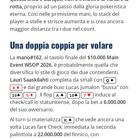
rotta,
proprio ad un passo dalla gloria pokeristica
eterna. Così nelle primissime mani, lo stack del
player a stelle e strisce aumenta e si crea ancora
maggior distanza tra i due nel count.
Una doppia coppia per volare
La
mano#162
, al tavolo finale del
$10.000 Main
Event WSOP 2026
, è probabilmente quella che
diversifica lo stile di gioco dei due contendenti.
Lauri Saaskilahti
completa da small con
Q
e dal grande buio Lucas Jumalon "bussa" con
9
. Il flop
induce al
10
5
A
10
7
check/call lo statunitense, dopo la bet a
6.000.000
del suo avversario.
Al turn si materializza
che vede ancora una
K
volta Lucas fare Check: immediata la seconda
pallottola a
22.000.000
del finnico, con