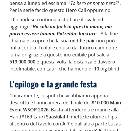
pensa a lungo ed esclama: "
To hero or not to hero?
" .
Per la serie faccio questo Hero Call oppure no.
Il finlandese continua a studiare il rivale ed
aggiunge "
Ho solo un Jack in questa mano, ma
potrei essere buono. Potrebbe bastare
". Alla fine
chiama e scopre che la sua
middle pair
non può
nulla contro il colore chiuso dal futuro campione.
Jumalon grazie a questo incredibile pot sale a
519.000.000
e questa volta la distanza è davvero
incolmabile, con Lauri che ha meno di
10
big blind.
L'epilogo e la grande festa
Chiaramente, lo spot che vi abbiamo appena
descritto è l'anticamera del finale del
$10.000 Main
Event WSOP 2026
. Basta attendere tre mani e alla
Hand#169
Lauri Saaskilahti
mette le ultime chips
al centro del tavolo con
A-7
e dall'altra parte Lucas
Jumalon non può esimersi dal call con
K-6
. Il flop
J-