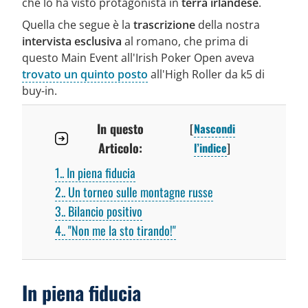
che lo ha visto protagonista in
terra irlandese
.
Quella che segue è la
trascrizione
della nostra
intervista esclusiva
al romano, che prima di
questo Main Event all'Irish Poker Open aveva
trovato un quinto posto
all'High Roller da k5 di
buy-in.
In questo
[
Nascondi
Articolo:
l’indice
]
1.
In piena fiducia
2.
Un torneo sulle montagne russe
3.
Bilancio positivo
4.
"Non me la sto tirando!"
In piena fiducia