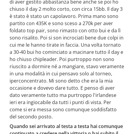
di aver gestito abbastanza bene anche se poi ho
chiuso il day 2 molto corto, con circa 15bb. Il day 3
è stato è stato un capolavoro. Prima mano sono
partito con 435K e sono sceso a 270k per aver
foldato top pair, sono rimasto con otto bui e da lì
sono risalito. Poi si son incrociati bene due colpi in
cui me le hanno tirate in faccia. Una volta tornato
a 30-40 bui ho cominciato a macinare tutto il day e
ho chiuso chipleader. Poi purtroppo non sono
riuscito a dormire né a mangiare, stavo veramente
in una modalità in cui pensavo solo al torneo,
iperconcentrato. Mi sono detto che era la mia
occasione e dovevo dare tutto. E penso di aver
dato veramente tutto ma purtroppo l'irlandese
ieri era ingiocabile da tutti i punti di vista. Per
come si era messa sono comunque soddisfatto
del secondo posto.
Quando sei arrivato al testa a testa hai comunque
continuato a credere nella vittoria o hai subito il