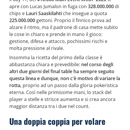
apre con Lucas Jumalon in fuga con
328.000.000
di
chips e
Lauri Saaskilahti
che insegue a quota
225.000.000
gettoni. Proprio il finnico prova ad
alzare il ritmo, ma il padrone di casa mette subito
le cose in chiaro e prende in mano il gioco:
gestione, difesa e attacco, pochissimi rischi e
molta pressione al rivale.
Insomma la ricetta del primo della classe è
abbastanza chiara e prevedibile:
nel corso degli
altri due giorni del final table ha sempre seguito
questa linea e dunque, non c'è motivo di variare la
rotta,
proprio ad un passo dalla gloria pokeristica
eterna. Così nelle primissime mani, lo stack del
player a stelle e strisce aumenta e si crea ancora
maggior distanza tra i due nel count.
Una doppia coppia per volare