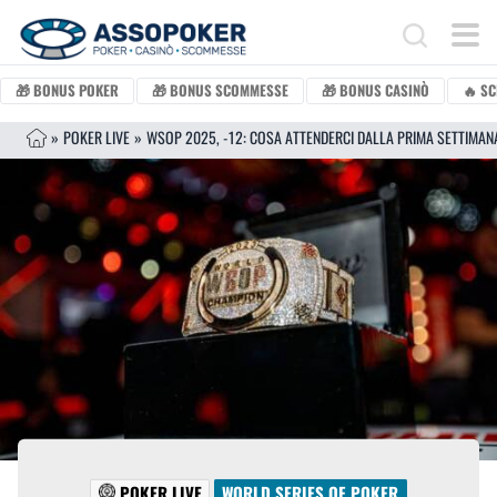
Vai al contenuto
Search for:
🎁 BONUS POKER
🎁 BONUS SCOMMESSE
🎁 BONUS CASINÒ
🔥 SC
»
POKER LIVE
»
WSOP 2025, -12: COSA ATTENDERCI DALLA PRIMA SETTIMAN
POKER LIVE
WORLD SERIES OF POKER