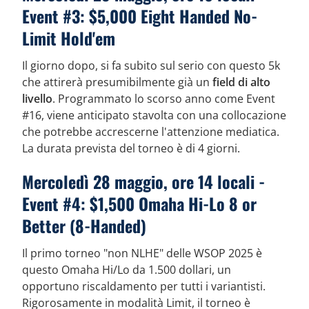
Event #3: $5,000 Eight Handed No-
Limit Hold'em
Il giorno dopo, si fa subito sul serio con questo 5k
che attirerà presumibilmente già un
field di alto
livello
. Programmato lo scorso anno come Event
#16, viene anticipato stavolta con una collocazione
che potrebbe accrescerne l'attenzione mediatica.
La durata prevista del torneo è di 4 giorni.
Mercoledì 28 maggio, ore 14 locali -
Event #4: $1,500 Omaha Hi-Lo 8 or
Better (8-Handed)
Il primo torneo "non NLHE" delle WSOP 2025 è
questo Omaha Hi/Lo da 1.500 dollari, un
opportuno riscaldamento per tutti i variantisti.
Rigorosamente in modalità Limit, il torneo è