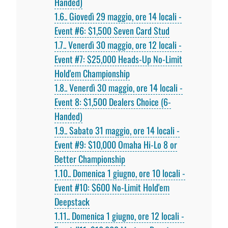
Handed)
1.6.
Giovedì 29 maggio, ore 14 locali -
Event #6: $1,500 Seven Card Stud
1.7.
Venerdì 30 maggio, ore 12 locali -
Event #7: $25,000 Heads-Up No-Limit
Hold'em Championship
1.8.
Venerdì 30 maggio, ore 14 locali -
Event 8: $1,500 Dealers Choice (6-
Handed)
1.9.
Sabato 31 maggio, ore 14 locali -
Event #9: $10,000 Omaha Hi-Lo 8 or
Better Championship
1.10.
Domenica 1 giugno, ore 10 locali -
Event #10: $600 No-Limit Hold'em
Deepstack
1.11.
Domenica 1 giugno, ore 12 locali -