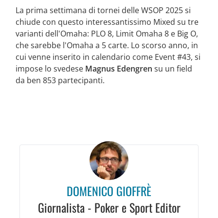
La prima settimana di tornei delle WSOP 2025 si
chiude con questo interessantissimo Mixed su tre
varianti dell'Omaha: PLO 8, Limit Omaha 8 e Big O,
che sarebbe l'Omaha a 5 carte. Lo scorso anno, in
cui venne inserito in calendario come Event #43, si
impose lo svedese
Magnus Edengren
su un field
da ben 853 partecipanti.
DOMENICO GIOFFRÈ
Giornalista - Poker e Sport Editor