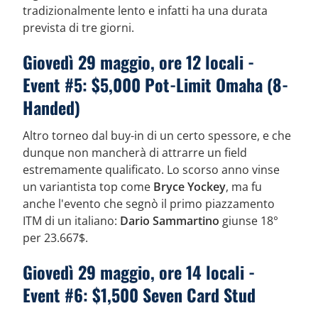
tradizionalmente lento e infatti ha una durata
prevista di tre giorni.
Giovedì 29 maggio, ore 12 locali -
Event #5: $5,000 Pot-Limit Omaha (8-
Handed)
Altro torneo dal buy-in di un certo spessore, e che
dunque non mancherà di attrarre un field
estremamente qualificato. Lo scorso anno vinse
un variantista top come
Bryce Yockey
, ma fu
anche l'evento che segnò il primo piazzamento
ITM di un italiano:
Dario Sammartino
giunse 18°
per 23.667$.
Giovedì 29 maggio, ore 14 locali -
Event #6: $1,500 Seven Card Stud