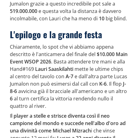
Jumalon grazie a questo incredibile pot sale a
519.000.000
e questa volta la distanza è davvero
incolmabile, con Lauri che ha meno di
10
big blind.
L'epilogo e la grande festa
Chiaramente, lo spot che vi abbiamo appena
descritto è l'anticamera del finale del
$10.000 Main
Event WSOP 2026
. Basta attendere tre mani e alla
Hand#169
Lauri Saaskilahti
mette le ultime chips
al centro del tavolo con
A-7
e dall'altra parte Lucas
Jumalon non può esimersi dal call con
K-6
. Il flop
J-
8-6
avvicina già il bracciale all'americano e un altro
6
al turn certifica la vittoria rendendo nullo il
quattro al river.
I
l player a stelle e strisce diventa così il neo
campione del mondo e succede nell'albo d'oro ad
una divinità come Michael Mizrach
i che vinse