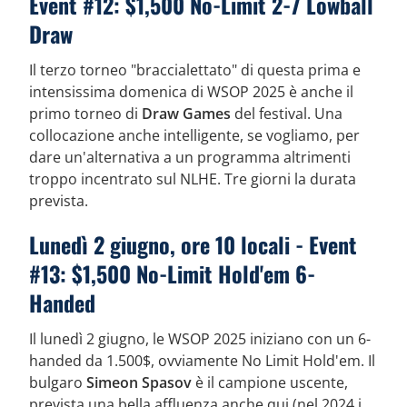
Event #12: $1,500 No-Limit 2-7 Lowball
Draw
Il terzo torneo "braccialettato" di questa prima e
intensissima domenica di WSOP 2025 è anche il
primo torneo di
Draw Games
del festival. Una
collocazione anche intelligente, se vogliamo, per
dare un'alternativa a un programma altrimenti
troppo incentrato sul NLHE. Tre giorni la durata
prevista.
Lunedì 2 giugno, ore 10 locali - Event
#13: $1,500 No-Limit Hold'em 6-
Handed
Il lunedì 2 giugno, le WSOP 2025 iniziano con un 6-
handed da 1.500$, ovviamente No Limit Hold'em. Il
bulgaro
Simeon Spasov
è il campione uscente,
prevista una bella affluenza anche qui (nel 2024 i