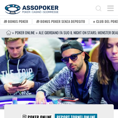
Vai al contenuto
Search for:
🎁 BONUS POKER
🎁 BONUS POKER SENZA DEPOSITO
♣️ CLUB DEL POK
»
POKER ONLINE
»
POKER ONLINE
REPORT TORNEI ONLINE