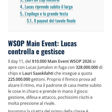
4.
Lucas riprende subito il largo
5.
L'epilogo e la grande festa
5.1.
Il payout del tavolo finale
WSOP Main Event: Lucas
controlla e gestisce
Il day 11, del
$10.000 Main Event WSOP 2026
si
apre con Lucas Jumalon in fuga con
328.000.000
di
chips e
Lauri Saaskilahti
che insegue a quota
225.000.000
gettoni. Proprio il finnico prova ad
alzare il ritmo, ma il padrone di casa mette subito
le cose in chiaro e prende in mano il gioco:
gestione, difesa e attacco, pochissimi rischi e
molta pressione al rivale.
Insomma la ricetta del primo della classe è