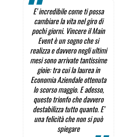
E' incredibile come ti possa
cambiare la vita nel giro di
pochi giorni. Vincere il Main
Event è un sogno che si
realizza e davvero negli ultimi
mesi sono arrivate tantissime
gioie: tra cui la laurea in
Economia Aziendale ottenuta
lo scorso maggio. E adesso,
questo trionfo che davvero
destabilizza tutto quanto. E'
una felicità che non si può
spiegare