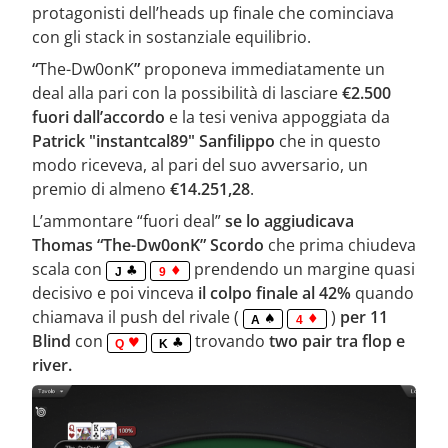
protagonisti dell’heads up finale che cominciava
con gli stack in sostanziale equilibrio.
“
The-Dw0onK
”
proponeva immediatamente un
deal alla pari con la possibilità di lasciare
€2.500
fuori dall’accordo
e la tesi veniva appoggiata da
Patrick "instantcal89" Sanfilippo
che in questo
modo riceveva, al pari del suo avversario, un
premio di almeno
€14.251,28
.
L’ammontare “fuori deal”
se lo aggiudicava
Thomas “The-Dw0onK”
Scordo
che prima chiudeva
scala con
prendendo un margine quasi
J
9
decisivo e poi vinceva
il colpo finale al 42%
quando
chiamava il push del rivale (
)
per 11
A
4
Blind
con
trovando
two pair tra flop e
Q
K
river.