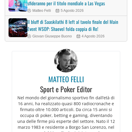
sfideranno per il titolo mondiale a Las Vegas
Matteo Felli
5 Agosto 2026
Il bluff di Saaskilathi 8 left al tavolo finale del Main
Event WSOP: Shaevel folda coppia di Re!
Giovan Giuseppe Buono
4 Agosto 2026
MATTEO FELLI
Sport e Poker Editor
Nel mondo del giornalismo sportivo fin dall’età di
16 anni, ha realizzato quasi 800 radiocronache e
firmato oltre 10.000 articoli. Da circa 15 anni si
occupa di poker, betting e gaming, diventando
una delle firme più esperte del settore. Nato il 12
marzo 1983 e residente a Borgo San Lorenzo, nel