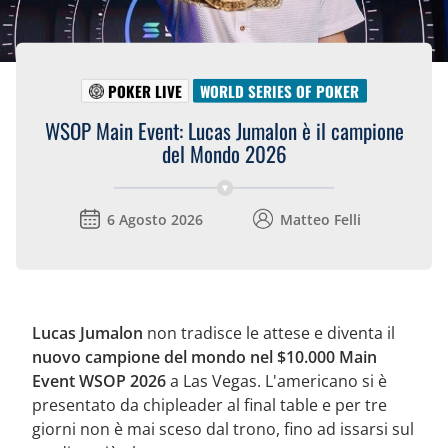
POKER LIVE
WORLD SERIES OF POKER
WSOP Main Event: Lucas Jumalon è il campione
del Mondo 2026
6 Agosto 2026
Matteo Felli
Lucas Jumalon
non tradisce le attese e diventa il
nuovo campione del mondo nel $10.000 Main
Event WSOP 2026
a Las Vegas. L'americano si è
presentato da chipleader al final table e per tre
giorni non è mai sceso dal trono, fino ad issarsi sul