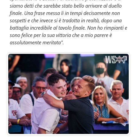
siamo detti che sarebbe stato bello arrivare al duello
finale. Una frase messa li in tempi decisamente non
sospetti e che invece si è tradotta in realtà, dopo una
battaglia incredibile al tavolo finale. Non ho rimpianti e
sono felice per la sua vittoria che a mio parere è
assolutamente meritata".