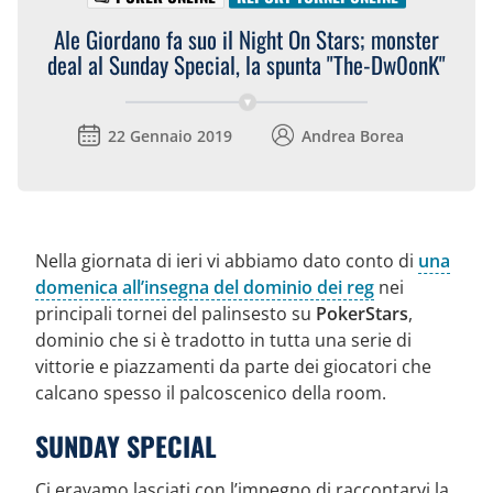
Ale Giordano fa suo il Night On Stars; monster
deal al Sunday Special, la spunta "The-Dw0onK"
22 Gennaio 2019
Andrea Borea
Nella giornata di ieri vi abbiamo dato conto di
una
domenica all’insegna del dominio dei reg
nei
principali tornei del palinsesto su
PokerStars
,
dominio che si è tradotto in tutta una serie di
vittorie e piazzamenti da parte dei giocatori che
calcano spesso il palcoscenico della room.
SUNDAY SPECIAL
Ci eravamo lasciati con l’impegno di raccontarvi la