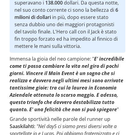
superavano i
138.000
dollari. Da questa notte,
nel suo conto corrente ci sono la bellezza di
6
milioni di dollari
in più, dopo essere stato
senza dubbio uno dei maggiori protagonisti
del tavolo finale. L'Hero call con il Jack è stato
fin troppo forzato ed ha impedito al finnico di
mettere le mani sulla vittoria.
Immensa la gioia del neo campione: "
E' incredibile
come ti possa cambiare la vita nel giro di pochi
giorni. Vincere il Main Event è un sogno che si
realizza e davvero negli ultimi mesi sono arrivate
tantissime gioie: tra cui la laurea in Economia
Aziendale ottenuta lo scorso maggio. E adesso,
questo trionfo che davvero destabilizza tutto
quanto. E' una felicità che non si può spiegare
"
Grande sportività nelle parole del runner up
Saaskilahti
:
"Nel day5 ci siamo presi diversi volte a
sportellate io e Lucas. Poi abbiamo fraternizzato e ci