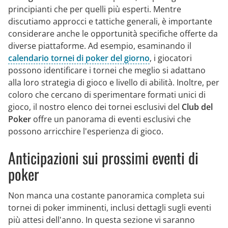
principianti che per quelli più esperti. Mentre
discutiamo approcci e tattiche generali, è importante
considerare anche le opportunità specifiche offerte da
diverse piattaforme. Ad esempio, esaminando il
calendario tornei di poker del giorno
, i giocatori
possono identificare i tornei che meglio si adattano
alla loro strategia di gioco e livello di abilità. Inoltre, per
coloro che cercano di sperimentare formati unici di
gioco, il nostro elenco dei tornei esclusivi del
Club del
Poker
offre un panorama di eventi esclusivi che
possono arricchire l'esperienza di gioco.
Anticipazioni sui prossimi eventi di
poker
Non manca una costante panoramica completa sui
tornei di poker imminenti, inclusi dettagli sugli eventi
più attesi dell'anno. In questa sezione vi saranno