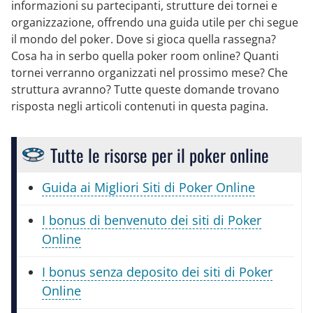
informazioni su partecipanti, strutture dei tornei e
organizzazione, offrendo una guida utile per chi segue
il mondo del poker. Dove si gioca quella rassegna?
Cosa ha in serbo quella poker room online? Quanti
tornei verranno organizzati nel prossimo mese? Che
struttura avranno? Tutte queste domande trovano
risposta negli articoli contenuti in questa pagina.
Tutte le risorse per il poker online
Guida ai Migliori Siti di Poker Online
I bonus di benvenuto dei siti di Poker
Online
I bonus senza deposito dei siti di Poker
Online