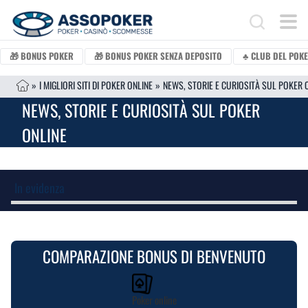
Vai al contenuto
Search for:
🎁 BONUS POKER
🎁 BONUS POKER SENZA DEPOSITO
♣️ CLUB DEL POK
»
I MIGLIORI SITI DI POKER ONLINE
»
NEWS, STORIE E CURIOSITÀ SUL POKER 
NEWS, STORIE E CURIOSITÀ SUL POKER
ONLINE
In evidenza
COMPARAZIONE BONUS DI BENVENUTO
Poker online