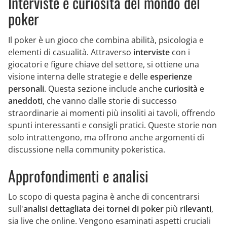
Interviste e curiosità del mondo del
poker
Il poker è un gioco che combina abilità, psicologia e
elementi di casualità. Attraverso
interviste
con i
giocatori e figure chiave del settore, si ottiene una
visione interna delle strategie e delle
esperienze
personali
. Questa sezione include anche
curiosità
e
aneddoti
, che vanno dalle storie di successo
straordinarie ai momenti più insoliti ai tavoli, offrendo
spunti interessanti e consigli pratici. Queste storie non
solo intrattengono, ma offrono anche argomenti di
discussione nella community pokeristica.
Approfondimenti e analisi
Lo scopo di questa pagina è anche di concentrarsi
sull'
analisi
dettagliata
dei
tornei di poker
più
rilevanti
,
sia live che online. Vengono esaminati aspetti cruciali