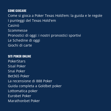
COME GIOCARE
Come si gioca a Poker Texas Hold’em: la guida e le regole
I punteggi del Texas Hold'em
Casinò
Scommesse
Pronostici di oggi: i nostri pronostici sportivi
Le Schedine di oggi
Giochi di carte
SITI POKER ONLINE
PokerStars
Sisal Poker
Snai Poker
Bet365 Poker
La recensione di 888 Poker
Guida completa a Goldbet poker
Lottomatica poker
Eurobet Poker
Marathonbet Poker