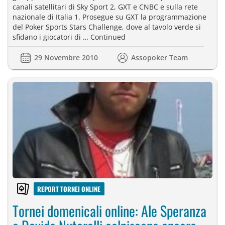
canali satellitari di Sky Sport 2, GXT e CNBC e sulla rete
nazionale di Italia 1. Prosegue su GXT la programmazione
del Poker Sports Stars Challenge, dove al tavolo verde si
sfidano i giocatori di …
Continued
29 Novembre 2010
Assopoker Team
REPORT TORNEI ONLINE
Tornei domenicali online: Ale Speranza