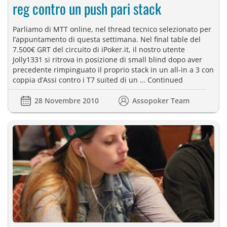
reg contro un push pari stack
Parliamo di MTT online, nel thread tecnico selezionato per
l’appuntamento di questa settimana. Nel final table del
7.500€ GRT del circuito di iPoker.it, il nostro utente
Jolly1331 si ritrova in posizione di small blind dopo aver
precedente rimpinguato il proprio stack in un all-in a 3 con
coppia d’Assi contro i T7 suited di un …
Continued
28 Novembre 2010
Assopoker Team