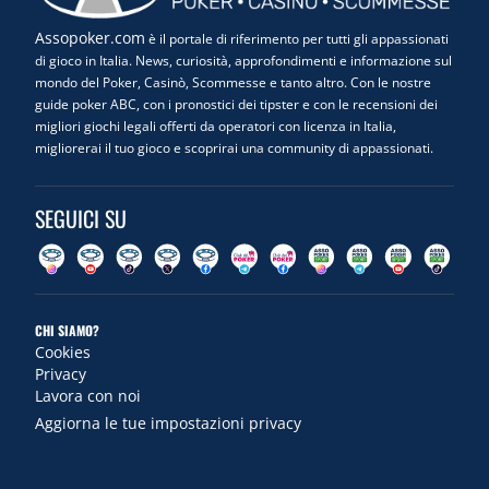
Assopoker.com
è il portale di riferimento per tutti gli appassionati
di gioco in Italia. News, curiosità, approfondimenti e informazione sul
mondo del Poker, Casinò, Scommesse e tanto altro. Con le nostre
guide poker ABC, con i pronostici dei tipster e con le recensioni dei
migliori giochi legali offerti da operatori con licenza in Italia,
migliorerai il tuo gioco e scoprirai una community di appassionati.
SEGUICI SU
CHI SIAMO?
Cookies
Privacy
Lavora con noi
Aggiorna le tue impostazioni privacy