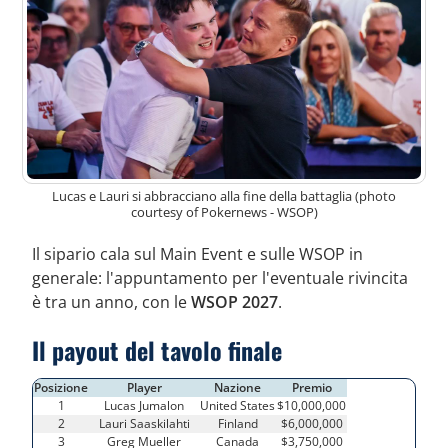
Lucas e Lauri si abbracciano alla fine della battaglia (photo
courtesy of Pokernews - WSOP)
Il sipario cala sul Main Event e sulle WSOP in
generale: l'appuntamento per l'eventuale rivincita
è tra un anno, con le
WSOP 2027
.
Il payout del tavolo finale
Posizione
Player
Nazione
Premio
1
Lucas Jumalon
United States
$10,000,000
2
Lauri Saaskilahti
Finland
$6,000,000
3
Greg Mueller
Canada
$3,750,000