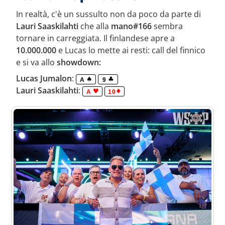
In realtà, c'è un sussulto non da poco da parte di
Lauri Saaskilahti
che alla
mano#166
sembra
tornare in carreggiata. Il finlandese apre a
10.000.000
e Lucas lo mette ai resti: call del finnico
e si va allo
showdown:
Lucas Jumalon
:
A
9
Lauri Saaskilahti
:
A
10