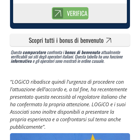
VERIFICA
Scopri tutti i bonus di benvenuto
Questo
comparatore
confronta i
bonus di benvenuto
attualmente
verificabili sui siti degli operatori italiani. Questa tabella ha una funzione
informativa
e gli operatori sono mostrati in ordine casuale.
“LOGiCO ribadisce quindi l’urgenza di procedere con
l’attuazione dell’accordo e, a tal fine, ha recentemente
presentato questa necessità al regolatore italiano che
ha confermato la propria attenzione. LOGiCO e i suoi
Associati sono inoltre disponibili a presentare la
propria esperienza e a confrontarsi sul tema anche
pubblicamente”.