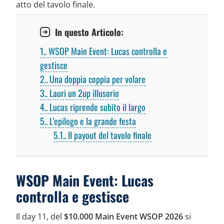
atto del tavolo finale.
In questo Articolo:
1.
WSOP Main Event: Lucas controlla e
gestisce
2.
Una doppia coppia per volare
3.
Lauri un 2up illusorio
4.
Lucas riprende subito il largo
5.
L'epilogo e la grande festa
5.1.
Il payout del tavolo finale
WSOP Main Event: Lucas
controlla e gestisce
Il day 11, del
$10.000 Main Event WSOP 2026
si