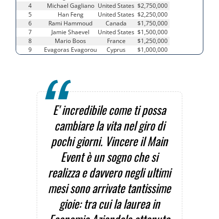
4
Michael Gagliano
United States
$2,750,000
5
Han Feng
United States
$2,250,000
6
Rami Hammoud
Canada
$1,750,000
7
Jamie Shaevel
United States
$1,500,000
8
Mario Boos
France
$1,250,000
9
Evagoras Evagorou
Cyprus
$1,000,000
E' incredibile come ti possa
cambiare la vita nel giro di
pochi giorni. Vincere il Main
Event è un sogno che si
realizza e davvero negli ultimi
mesi sono arrivate tantissime
gioie: tra cui la laurea in
Economia Aziendale ottenuta