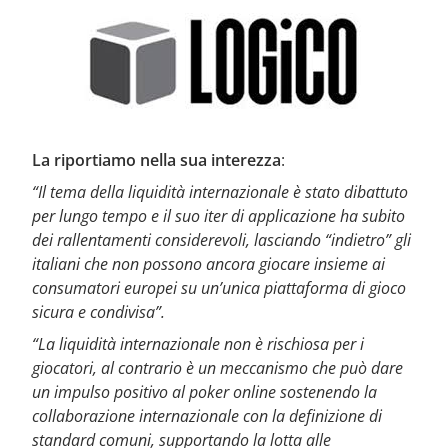
La riportiamo nella sua interezza
:
“Il tema della liquidità internazionale è stato dibattuto
per lungo tempo e il suo iter di applicazione ha subito
dei rallentamenti considerevoli, lasciando “indietro” gli
italiani che non possono ancora giocare insieme ai
consumatori europei su un’unica piattaforma di gioco
sicura e condivisa”.
“La liquidità internazionale non è rischiosa per i
giocatori, al contrario è un meccanismo che può dare
un impulso positivo al poker online sostenendo la
collaborazione internazionale con la definizione di
standard comuni, supportando la lotta alle