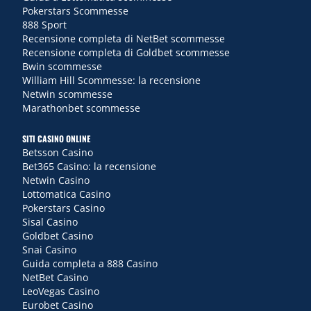
Pokerstars Scommesse
888 Sport
Recensione completa di NetBet scommesse
Recensione completa di Goldbet scommesse
Bwin scommesse
William Hill Scommesse: la recensione
Netwin scommesse
Marathonbet scommesse
SITI CASINO ONLINE
Betsson Casino
Bet365 Casino: la recensione
Netwin Casino
Lottomatica Casino
Pokerstars Casino
Sisal Casino
Goldbet Casino
Snai Casino
Guida completa a 888 Casino
NetBet Casino
LeoVegas Casino
Eurobet Casino