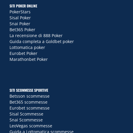
SITI POKER ONLINE
PokerStars
Sisal Poker
Snai Poker
Bet365 Poker
La recensione di 888 Poker
Guida completa a Goldbet poker
Lottomatica poker
Eurobet Poker
Marathonbet Poker
SITI SCOMMESSE SPORTIVE
Betsson scommesse
Bet365 scommesse
Eurobet scommesse
Sisal Scommesse
Snai Scommesse
LeoVegas scommesse
Guida a Lottomatica scommesse