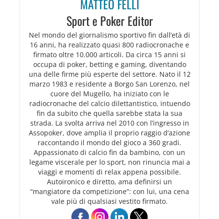
MATTEO FELLI
Sport e Poker Editor
Nel mondo del giornalismo sportivo fin dall’età di
16 anni, ha realizzato quasi 800 radiocronache e
firmato oltre 10.000 articoli. Da circa 15 anni si
occupa di poker, betting e gaming, diventando
una delle firme più esperte del settore. Nato il 12
marzo 1983 e residente a Borgo San Lorenzo, nel
cuore del Mugello, ha iniziato con le
radiocronache del calcio dilettantistico, intuendo
fin da subito che quella sarebbe stata la sua
strada. La svolta arriva nel 2010 con l’ingresso in
Assopoker, dove amplia il proprio raggio d’azione
raccontando il mondo del gioco a 360 gradi.
Appassionato di calcio fin da bambino, con un
legame viscerale per lo sport, non rinuncia mai a
viaggi e momenti di relax appena possibile.
Autoironico e diretto, ama definirsi un
“mangiatore da competizione”: con lui, una cena
vale più di qualsiasi vestito firmato.