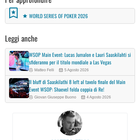
WORLD SERIES OF POKER 2026
Leggi anche
WSOP Main Event: Lucas Jumalon e Lauri Saaskilahti si
sfideranno per il titolo mondiale a Las Vegas
Matteo Felli
5 Agosto 2026
Il bluff di Saaskilathi 8 left al tavolo finale del Main
Event WSOP: Shaevel folda coppia di Re!
Giovan Giuseppe Buono
4 Agosto 2026