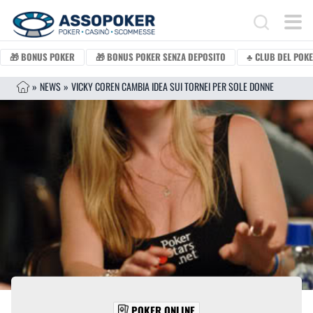
Vai al contenuto
Search for:
🎁 BONUS POKER
🎁 BONUS POKER SENZA DEPOSITO
♣️ CLUB DEL POK
»
NEWS
»
VICKY COREN CAMBIA IDEA SUI TORNEI PER SOLE DONNE
POKER ONLINE