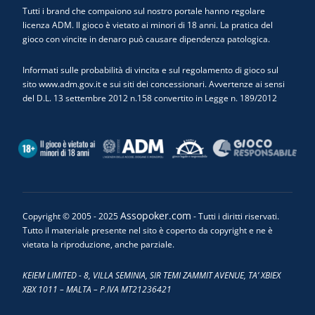
Tutti i brand che compaiono sul nostro portale hanno regolare
licenza ADM. Il gioco è vietato ai minori di 18 anni. La pratica del
gioco con vincite in denaro può causare dipendenza patologica.
Informati sulle probabilità di vincita e sul regolamento di gioco sul
sito www.adm.gov.it e sui siti dei concessionari. Avvertenze ai sensi
del D.L. 13 settembre 2012 n.158 convertito in Legge n. 189/2012
Assopoker.com
Copyright © 2005 - 2025
- Tutti i diritti riservati.
Tutto il materiale presente nel sito è coperto da copyright e ne è
vietata la riproduzione, anche parziale.
KEIEM LIMITED - 8, VILLA SEMINIA, SIR TEMI ZAMMIT AVENUE, TA’ XBIEX
XBX 1011 – MALTA – P.IVA MT21236421