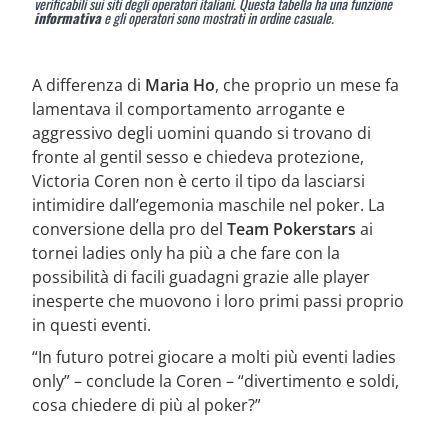
verificabili sui siti degli operatori italiani. Questa tabella ha una funzione
informativa
e gli operatori sono mostrati in ordine casuale.
A differenza di
Maria Ho
, che proprio un mese fa
lamentava il comportamento arrogante e
aggressivo degli uomini quando si trovano di
fronte al gentil sesso e chiedeva protezione,
Victoria Coren non è certo il tipo da lasciarsi
intimidire dall’egemonia maschile nel poker. La
conversione della pro del
Team Pokerstars
ai
tornei ladies only ha più a che fare con la
possibilità di facili guadagni grazie alle player
inesperte che muovono i loro primi passi proprio
in questi eventi.
“In futuro potrei giocare a molti più eventi ladies
only” – conclude la Coren – “divertimento e soldi,
cosa chiedere di più al poker?”