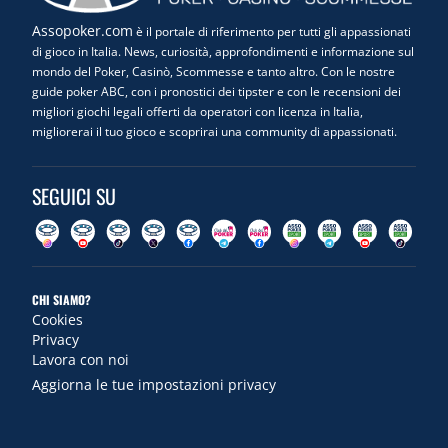
Assopoker.com
è il portale di riferimento per tutti gli appassionati
di gioco in Italia. News, curiosità, approfondimenti e informazione sul
mondo del Poker, Casinò, Scommesse e tanto altro. Con le nostre
guide poker ABC, con i pronostici dei tipster e con le recensioni dei
migliori giochi legali offerti da operatori con licenza in Italia,
migliorerai il tuo gioco e scoprirai una community di appassionati.
SEGUICI SU
CHI SIAMO?
Cookies
Privacy
Lavora con noi
Aggiorna le tue impostazioni privacy