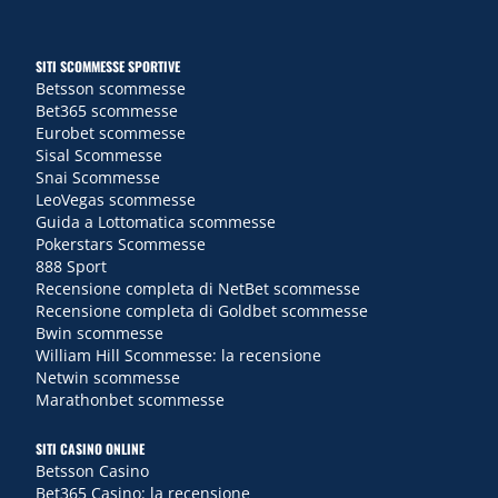
SITI SCOMMESSE SPORTIVE
Betsson scommesse
Bet365 scommesse
Eurobet scommesse
Sisal Scommesse
Snai Scommesse
LeoVegas scommesse
Guida a Lottomatica scommesse
Pokerstars Scommesse
888 Sport
Recensione completa di NetBet scommesse
Recensione completa di Goldbet scommesse
Bwin scommesse
William Hill Scommesse: la recensione
Netwin scommesse
Marathonbet scommesse
SITI CASINO ONLINE
Betsson Casino
Bet365 Casino: la recensione