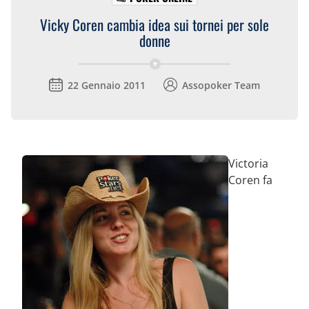
Vicky Coren cambia idea sui tornei per sole
donne
22 Gennaio 2011
Assopoker Team
Victoria
Coren fa