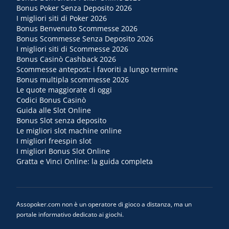
Bonus Poker Senza Deposito 2026
I migliori siti di Poker 2026
Bonus Benvenuto Scommesse 2026
Bonus Scommesse Senza Deposito 2026
I migliori siti di Scommesse 2026
Bonus Casinò Cashback 2026
Scommesse antepost: i favoriti a lungo termine
Bonus multipla scommesse 2026
Le quote maggiorate di oggi
Codici Bonus Casinò
Guida alle Slot Online
Bonus Slot senza deposito
Le migliori slot machine online
I migliori freespin slot
I migliori Bonus Slot Online
Gratta e Vinci Online: la guida completa
Assopoker.com non è un operatore di gioco a distanza, ma un
portale informativo dedicato ai giochi.