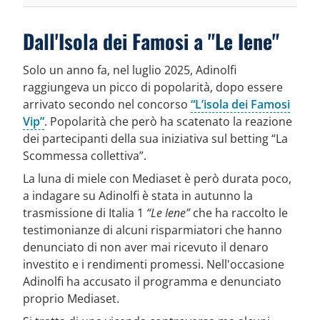
Dall'Isola dei Famosi a "Le Iene"
Solo un anno fa, nel luglio 2025, Adinolfi
raggiungeva un picco di popolarità, dopo essere
arrivato secondo nel concorso
“L’isola dei Famosi
Vip”
. Popolarità che però ha scatenato la reazione
dei partecipanti della sua iniziativa sul betting “La
Scommessa collettiva”.
La luna di miele con Mediaset è però durata poco,
a indagare su Adinolfi è stata in autunno la
trasmissione di Italia 1
“Le Iene”
che ha raccolto le
testimonianze di alcuni risparmiatori che hanno
denunciato di non aver mai ricevuto il denaro
investito e i rendimenti promessi. Nell'occasione
Adinolfi ha accusato il programma e denunciato
proprio Mediaset.