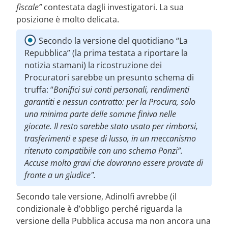
fiscale”
contestata dagli investigatori. La sua
posizione è molto delicata.
Secondo la versione del quotidiano “La
Repubblica” (la prima testata a riportare la
notizia stamani) la ricostruzione dei
Procuratori sarebbe un presunto schema di
truffa: “
Bonifici sui conti personali, rendimenti
garantiti e nessun contratto: per la Procura, solo
una minima parte delle somme finiva nelle
giocate. Il resto sarebbe stato usato per rimborsi,
trasferimenti e spese di lusso, in un meccanismo
ritenuto compatibile con uno schema Ponzi”.
Accuse molto gravi che dovranno essere provate di
fronte a un giudice".
Secondo tale versione, Adinolfi avrebbe (il
condizionale è d’obbligo perché riguarda la
versione della Pubblica accusa ma non ancora una