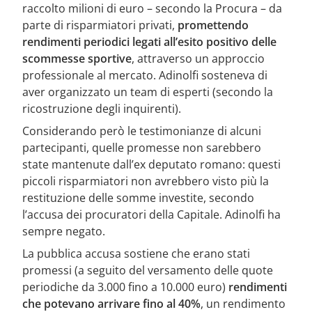
raccolto milioni di euro – secondo la Procura – da
parte di risparmiatori privati,
promettendo
rendimenti periodici legati all’esito positivo delle
scommesse sportive
, attraverso un approccio
professionale al mercato. Adinolfi sosteneva di
aver organizzato un team di esperti (secondo la
ricostruzione degli inquirenti).
Considerando però le testimonianze di alcuni
partecipanti, quelle promesse non sarebbero
state mantenute dall’ex deputato romano: questi
piccoli risparmiatori non avrebbero visto più la
restituzione delle somme investite, secondo
l’accusa dei procuratori della Capitale. Adinolfi ha
sempre negato.
La pubblica accusa sostiene che erano stati
promessi (a seguito del versamento delle quote
periodiche da 3.000 fino a 10.000 euro)
rendimenti
che potevano arrivare fino al 40%
, un rendimento