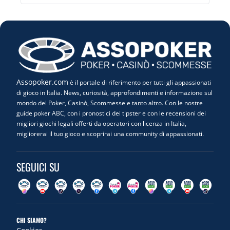
Assopoker.com
è il portale di riferimento per tutti gli appassionati
di gioco in Italia. News, curiosità, approfondimenti e informazione sul
mondo del Poker, Casinò, Scommesse e tanto altro. Con le nostre
guide poker ABC, con i pronostici dei tipster e con le recensioni dei
migliori giochi legali offerti da operatori con licenza in Italia,
migliorerai il tuo gioco e scoprirai una community di appassionati.
SEGUICI SU
CHI SIAMO?