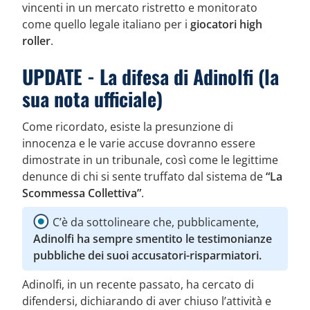
vincenti in un mercato ristretto e monitorato
come quello legale italiano per i
giocatori high
roller
.
UPDATE - La difesa di Adinolfi (la
sua nota ufficiale)
Come ricordato, esiste la presunzione di
innocenza e le varie accuse dovranno essere
dimostrate in un tribunale, così come le legittime
denunce di chi si sente truffato dal sistema de
“La
Scommessa Collettiva”
.
C’è da sottolineare che, pubblicamente,
Adinolfi ha sempre smentito le testimonianze
pubbliche dei suoi accusatori-risparmiatori.
Adinolfi, in un recente passato, ha cercato di
difendersi, dichiarando di aver chiuso l’attività e