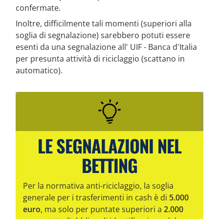
confermate.
Inoltre, difficilmente tali momenti (superiori alla
soglia di segnalazione) sarebbero potuti essere
esenti da una segnalazione all' UIF - Banca d'Italia
per presunta attività di riciclaggio (scattano in
automatico).
LE SEGNALAZIONI NEL
BETTING
Per la normativa anti-riciclaggio, la soglia
generale per i trasferimenti in cash è di
5.000
euro
, ma solo per puntate superiori a
2.000