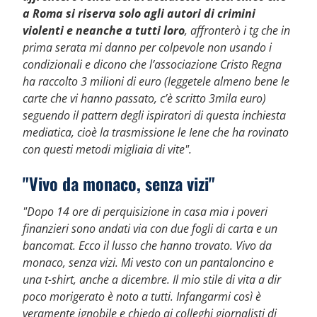
a Roma si riserva solo agli autori di crimini
violenti e neanche a tutti loro
, affronterò i tg che in
prima serata mi danno per colpevole non usando i
condizionali e dicono che l’associazione Cristo Regna
ha raccolto 3 milioni di euro (leggetele almeno bene le
carte che vi hanno passato, c’è scritto 3mila euro)
seguendo il pattern degli ispiratori di questa inchiesta
mediatica, cioè la trasmissione le Iene che ha rovinato
con questi metodi migliaia di vite".
"Vivo da monaco, senza vizi"
"Dopo 14 ore di perquisizione in casa mia i poveri
finanzieri sono andati via con due fogli di carta e un
bancomat. Ecco il lusso che hanno trovato. Vivo da
monaco, senza vizi. Mi vesto con un pantaloncino e
una t-shirt, anche a dicembre. Il mio stile di vita a dir
poco morigerato è noto a tutti. Infangarmi così è
veramente ignobile e chiedo ai colleghi giornalisti di