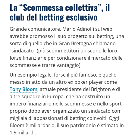
La “Scommessa collettiva”, il
club del betting esclusivo
Grande comunicatore, Mario Adinolfi sul web
avrebbe promosso il suo progetto sul betting, una
sorta di quello che in Gran Bretagna chiamano
“sindacato” (più scommettitori uniscono le loro
forze finanziarie per condizionare il mercato delle
scommesse e trarre vantaggio).
Un esempio legale, forse il più famoso, è quello
messo in atto da un altro ex poker player come
Tony Bloom
, attuale presidente del Brighton e di
altre squadre in Europa, che ha costruito un
impero finanziario nelle scommesse e nello sport
proprio dopo aver organizzato un sindacato con
migliaia di appassionati di betting coinvolti. Oggi
Bloom è miliardario, il suo patrimonio è stimato in
1,5 miliardi.