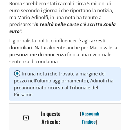
Roma sarebbero stati raccolti circa 5 milioni di
euro secondo i giornali che riportano la notizia,
ma Mario Adinolfi, in una nota ha tenuto a
precisare:
"in realtà nelle carte c'è scritto 3mila
euro".
Il giornalista-politico-influencer è agli
arresti
domiciliari.
Naturalmente anche per Mario vale la
presunzione di innocenza
fino a una eventuale
sentenza di condanna.
In una nota (che trovate a margine del
pezzo nell'ultimo aggiornamento), Adinolfi ha
preannunciato ricorso al Tribunale del
Riesame.
In questo
[
Nascondi
Articolo:
l’indice
]