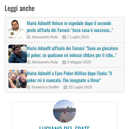
Leggi anche
Mario Adinolfi finisce in ospedale dopo il secondo
posto all'Isola dei Famosi: "ecco cosa è successo..."
Alessandro Ruta
7 Luglio 2025
Mario Adinolfi all'Isola dei Famosi: "Sono un giocatore
di poker, se qualcuno mi volesse sfidare per il cibo..."
Alessandro Ruta
6 Maggio 2025
Mario Adinolfi a Euro Poker Million dopo l'Isola: "Il
poker mi è mancato, l'ho insegnato a Omar"
Domenico Gioffrè
20 Luglio 2025
LUCIANO DEL FRATE