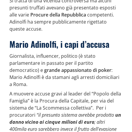
Si tratta di una vicenda controversa ma alcuni
presunti truffati avevano già presentato esposti
alle varie
Procure della Repubblica
competenti.
Adinolfi ha sempre pubblicamente rigettato
queste accuse.
Mario Adinolfi, i capi d’accusa
Giornalista, influencer, politico (è stato
parlamentare in passato per il partito
democratico) e
grande appassionato di poker
:
Mario Adinolfi è da stamani agli arresti domiciliari
a Roma.
A muovere accuse gravi al leader del “Popolo della
Famiglia” è la Procura della Capitale, per via del
sistema de “La Scommessa collettiva”. Per i
procuratori
“il presunto sistema avrebbe prodotto
un
danno vicino ai cinque milioni di euro
; altri
400mila euro sarebbero invece il frutto dell'evasione