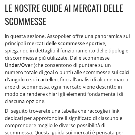
LE NOSTRE GUIDE AI MERCATI DELLE
SCOMMESSE
In questa sezione, Assopoker offre una panoramica sui
principali
mercati delle scommesse sportive
,
spiegando in dettaglio il funzionamento delle tipologie
di scommessa più utilizzate. Dalle scommesse
Under/Over
(che consentono di puntare su un
numero totale di goal o punti) alle scommesse sui
calci
d'angolo
o sui
cartellini
, fino all'analisi di alcune macro
aree di scommessa, ogni mercato viene descritto in
modo da rendere chiari gli elementi fondamentali di
ciascuna opzione.
Di seguito troverete una tabella che raccoglie i link
dedicati per approfondire il significato di ciascuno e
comprendere meglio le diverse possibilità di
scommessa. Questa guida sui mercati è pensata per