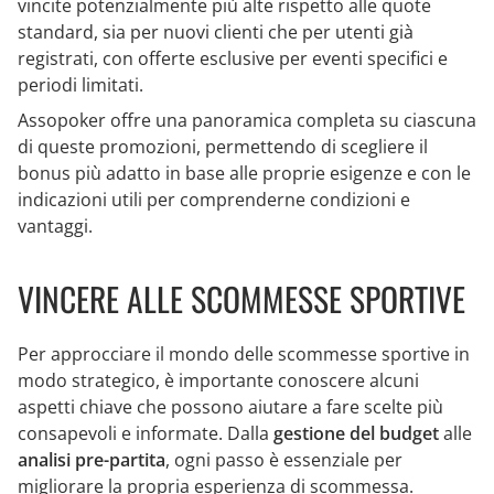
vincite potenzialmente più alte rispetto alle quote
standard, sia per nuovi clienti che per utenti già
registrati, con offerte esclusive per eventi specifici e
periodi limitati.
Assopoker offre una panoramica completa su ciascuna
di queste promozioni, permettendo di scegliere il
bonus più adatto in base alle proprie esigenze e con le
indicazioni utili per comprenderne condizioni e
vantaggi.
VINCERE ALLE SCOMMESSE SPORTIVE
Per approcciare il mondo delle scommesse sportive in
modo strategico, è importante conoscere alcuni
aspetti chiave che possono aiutare a fare scelte più
consapevoli e informate. Dalla
gestione del budget
alle
analisi pre-partita
, ogni passo è essenziale per
migliorare la propria esperienza di scommessa.