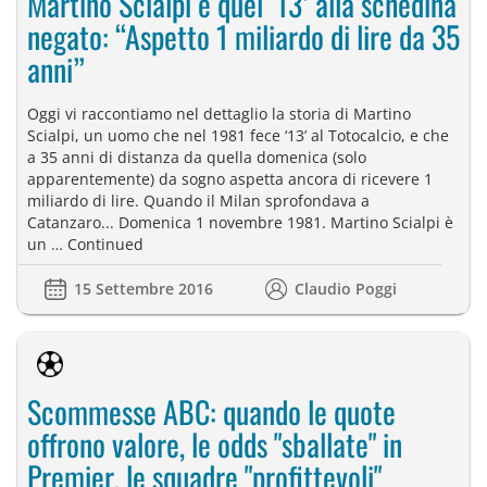
Martino Scialpi e quel ‘13’ alla schedina
negato: “Aspetto 1 miliardo di lire da 35
anni”
Oggi vi raccontiamo nel dettaglio la storia di Martino
Scialpi, un uomo che nel 1981 fece ‘13’ al Totocalcio, e che
a 35 anni di distanza da quella domenica (solo
apparentemente) da sogno aspetta ancora di ricevere 1
miliardo di lire. Quando il Milan sprofondava a
Catanzaro... Domenica 1 novembre 1981. Martino Scialpi è
un …
Continued
15 Settembre 2016
Claudio Poggi
Scommesse ABC: quando le quote
offrono valore, le odds "sballate" in
Premier, le squadre "profittevoli"