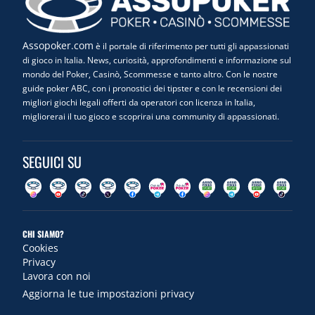
Assopoker.com
è il portale di riferimento per tutti gli appassionati
di gioco in Italia. News, curiosità, approfondimenti e informazione sul
mondo del Poker, Casinò, Scommesse e tanto altro. Con le nostre
guide poker ABC, con i pronostici dei tipster e con le recensioni dei
migliori giochi legali offerti da operatori con licenza in Italia,
migliorerai il tuo gioco e scoprirai una community di appassionati.
SEGUICI SU
CHI SIAMO?
Cookies
Privacy
Lavora con noi
Aggiorna le tue impostazioni privacy