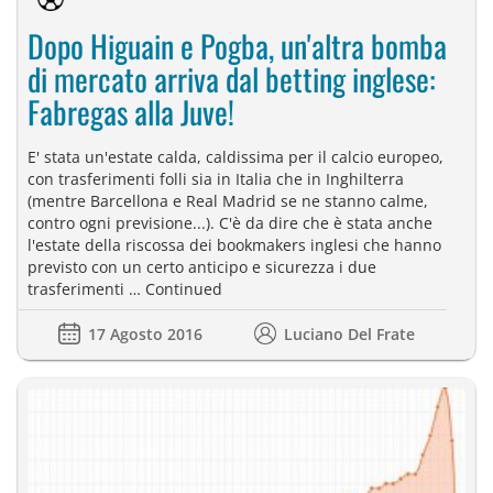
Dopo Higuain e Pogba, un'altra bomba
di mercato arriva dal betting inglese:
Fabregas alla Juve!
E' stata un'estate calda, caldissima per il calcio europeo,
con trasferimenti folli sia in Italia che in Inghilterra
(mentre Barcellona e Real Madrid se ne stanno calme,
contro ogni previsione...). C'è da dire che è stata anche
l'estate della riscossa dei bookmakers inglesi che hanno
previsto con un certo anticipo e sicurezza i due
trasferimenti …
Continued
17 Agosto 2016
Luciano Del Frate