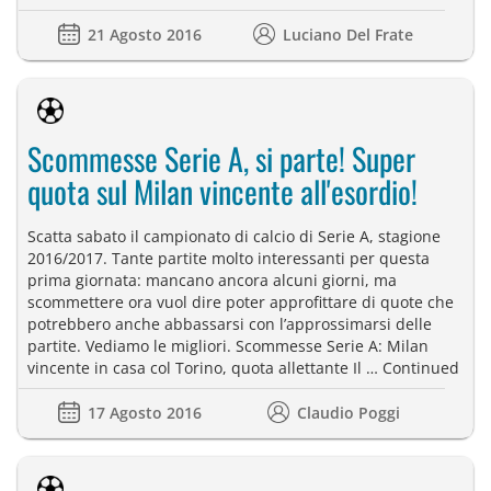
21 Agosto 2016
Luciano Del Frate
Scommesse Serie A, si parte! Super
quota sul Milan vincente all'esordio!
Scatta sabato il campionato di calcio di Serie A, stagione
2016/2017. Tante partite molto interessanti per questa
prima giornata: mancano ancora alcuni giorni, ma
scommettere ora vuol dire poter approfittare di quote che
potrebbero anche abbassarsi con l’approssimarsi delle
partite. Vediamo le migliori. Scommesse Serie A: Milan
vincente in casa col Torino, quota allettante Il …
Continued
17 Agosto 2016
Claudio Poggi