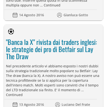
sono due: inserire quella quota in una scommessa
multipla oppure non …
Continued
14 Agosto 2016
Gianluca Gotto
"Banca la X" rivista dai traders inglesi:
le strategie dei pro di Betfair sul Lay
The Draw
Nel precedente articolo vi abbiamo esposto i nostri dubbi
sulla strategia tradizionale molto popolare su Betfair: Lay
The draw (banca la X). A nostro avviso non può essere una
tecnica profittevole se la si applica per la copertura
dell'intero match. Molti esperti sono convinti che il tempo
del LTD tradizionale sia finito. E' il momento di …
Continued
13 Agosto 2016
Luciano Del Frate