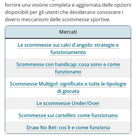
fornire una visione completa e aggiornata delle opzioni
disponibili per gli utenti che desiderano conoscere i
diversi meccanismi delle scommesse sportive.
Mercati
Le scommesse sui calci d'angolo: strategie e
funzionamento
Scommesse con handicap: cosa sono e come
funzionano
Scommesse Multigol: significato e tutte le tipologie
di giocata
Le scommesse Under/Over
Scommesse sui cartellini: come funzionano
Draw No Bet: cos'è e come funziona