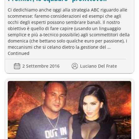
Ci dedichiamo anche oggi alla strategia ABC riguardo alle
scommesse: faremo considerazioni ed esempi che agli
occhi degli esperti possono sembrare banali. Il nostro
obiettivo è quello di fare capire (usando un linguaggio
semplice e più a-tecnico possibile) agli scommettitori della
domenica (che bettano solo qualche euro per passione), i
meccanismi che si celano dietro la gestione del …
Continued
2 Settembre 2016
Luciano Del Frate