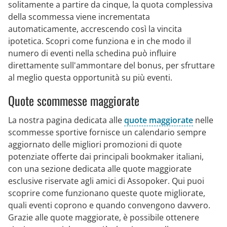
solitamente a partire da cinque, la quota complessiva
della scommessa viene incrementata
automaticamente, accrescendo così la vincita
ipotetica. Scopri come funziona e in che modo il
numero di eventi nella schedina può influire
direttamente sull'ammontare del bonus, per sfruttare
al meglio questa opportunità su più eventi.
Quote scommesse maggiorate
La nostra pagina dedicata alle
quote maggiorate
nelle
scommesse sportive fornisce un calendario sempre
aggiornato delle migliori promozioni di quote
potenziate offerte dai principali bookmaker italiani,
con una sezione dedicata alle quote maggiorate
esclusive riservate agli amici di Assopoker. Qui puoi
scoprire come funzionano queste quote migliorate,
quali eventi coprono e quando convengono davvero.
Grazie alle quote maggiorate, è possibile ottenere