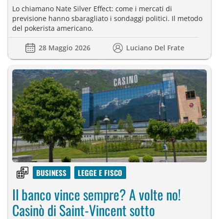
Lo chiamano Nate Silver Effect: come i mercati di
previsione hanno sbaragliato i sondaggi politici. Il metodo
del pokerista americano.
28 Maggio 2026
Luciano Del Frate
BUSINESS
LEGGE E FISCO
Il banco vince sempre? A volte no!
Casinò di Saint-Vincent sotto