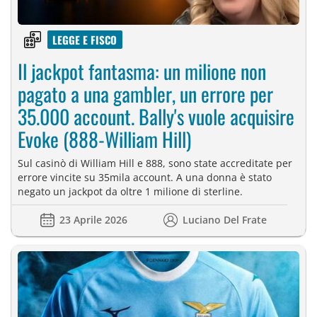
LEGGE E FISCO
Il jackpot fantasma: un milione non
pagato a una gambler, un errore per
35.000 account. Bally's vuole acquisire
Evoke (888-William Hill)
Sul casinò di William Hill e 888, sono state accreditate per
errore vincite su 35mila account. A una donna è stato
negato un jackpot da oltre 1 milione di sterline.
23 Aprile 2026
Luciano Del Frate