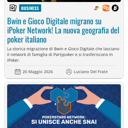
BUSINESS
Bwin e Gioco Digitale migrano su
iPoker Network! La nuova geografia del
poker italiano
La storica migrazione di Bwin e Gioco Digitale che lasciano
il network di famiglia di Partypoker e si trasferiscono in
iPoker.
20 Maggio 2026
Luciano Del Frate