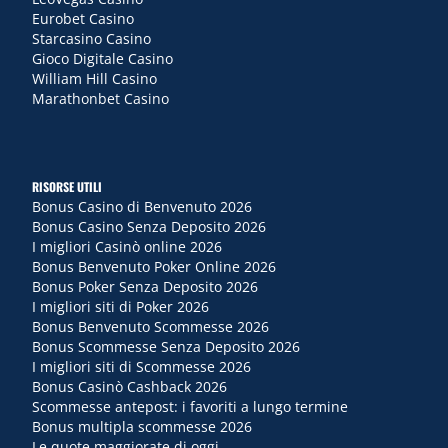
Eurobet Casino
Starcasino Casino
Gioco Digitale Casino
William Hill Casino
Marathonbet Casino
RISORSE UTILI
Bonus Casino di Benvenuto 2026
Bonus Casino Senza Deposito 2026
I migliori Casinò online 2026
Bonus Benvenuto Poker Online 2026
Bonus Poker Senza Deposito 2026
I migliori siti di Poker 2026
Bonus Benvenuto Scommesse 2026
Bonus Scommesse Senza Deposito 2026
I migliori siti di Scommesse 2026
Bonus Casinò Cashback 2026
Scommesse antepost: i favoriti a lungo termine
Bonus multipla scommesse 2026
Le quote maggiorate di oggi