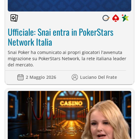
Ufficiale: Snai entra in PokerStars
Network Italia
Snai Poker ha comunicato ai propri giocatori l'avvenuta
migrazione su PokerStars Network, la rete italiana leader
del mercato.
2 Maggio 2026
Luciano Del Frate