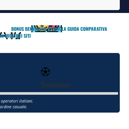
BONUS BENVENUTO CASINO
LA GUIDA COMPARATIVA
AI MIGLIORI SITI
Scommesse
operatori italiani.
ordine casuale.