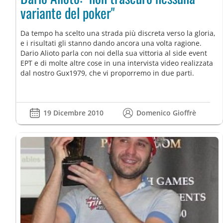
variante del poker"
Da tempo ha scelto una strada più discreta verso la gloria,
e i risultati gli stanno dando ancora una volta ragione.
Dario Alioto parla con noi della sua vittoria al side event
EPT e di molte altre cose in una intervista video realizzata
dal nostro Gux1979, che vi proporremo in due parti.
19 Dicembre 2010
Domenico Gioffrè