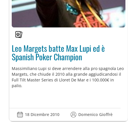
Leo Margets batte Max Lupi ed è
Spanish Poker Champion
Massimiliano Lupi si deve arrendere alla pro spagnola Leo
Margets, che chiude il 2010 alla grande aggiudicandosi il
Full Tilt Master Series di Lloret De Mar e i 100.000€ in
palio.
18 Dicembre 2010
Domenico Gioffrè