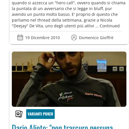
quando si azzecca un "hero call", ovvero quando si chiama
la puntata di un avversario che si legge in bluff, pur
avendo un punto molto basso. E' proprio di questo che
parliamo nel thread della settimana, grazie a Nicola
"Deejay" De Vita, uno degli utenti più attivi …
Continued
19 Dicembre 2010
Domenico Gioffrè
VARIANTI POKER
Dario Alioto: "non trascuro nessuna