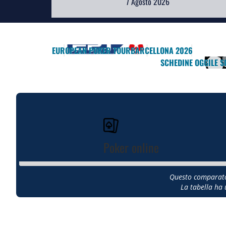
7 Agosto 2026
EUROPEAN POKER TOUR
BARCELLONA 2026
SCHEDINE OGGI
LE S
Poker online
Questo comparatore
La tabella ha 