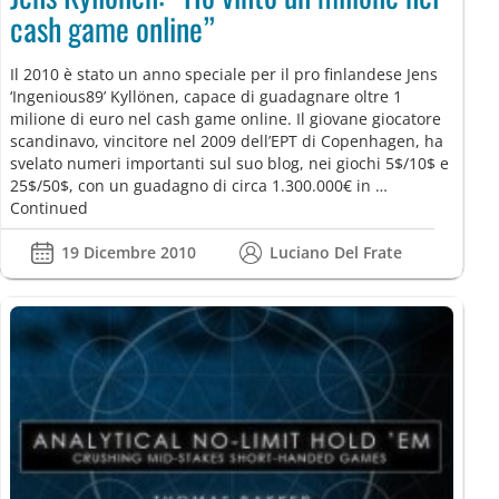
cash game online”
Il 2010 è stato un anno speciale per il pro finlandese Jens
‘Ingenious89’ Kyllönen, capace di guadagnare oltre 1
milione di euro nel cash game online. Il giovane giocatore
scandinavo, vincitore nel 2009 dell’EPT di Copenhagen, ha
svelato numeri importanti sul suo blog, nei giochi 5$/10$ e
25$/50$, con un guadagno di circa 1.300.000€ in …
Continued
19 Dicembre 2010
Luciano Del Frate