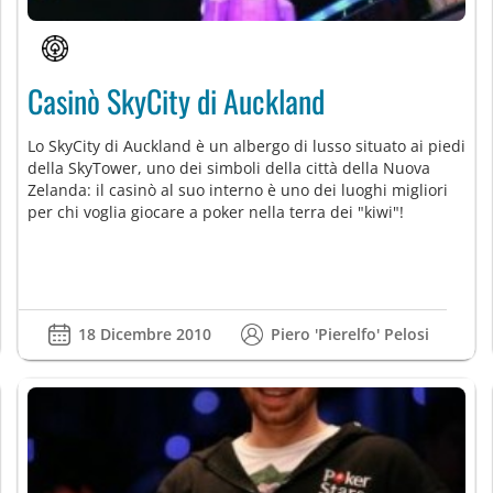
Casinò SkyCity di Auckland
Lo SkyCity di Auckland è un albergo di lusso situato ai piedi
della SkyTower, uno dei simboli della città della Nuova
Zelanda: il casinò al suo interno è uno dei luoghi migliori
per chi voglia giocare a poker nella terra dei "kiwi"!
18 Dicembre 2010
Piero 'Pierelfo' Pelosi