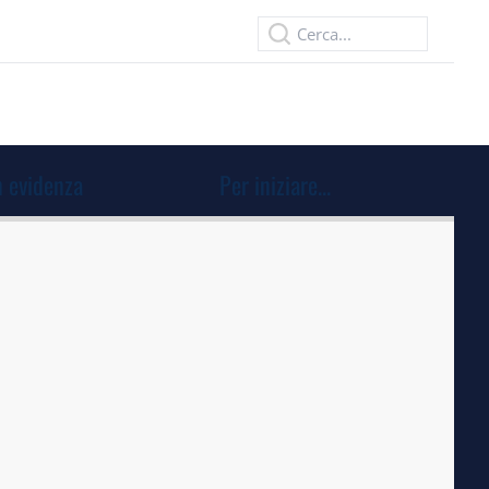
Search for:
n evidenza
Per iniziare...