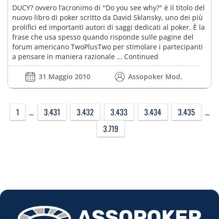
DUCY? ovvero l’acronimo di "Do you see why?" è il titolo del
nuovo libro di poker scritto da David Sklansky, uno dei più
prolifici ed importanti autori di saggi dedicati al poker. È la
frase che usa spesso quando risponde sulle pagine del
forum americano TwoPlusTwo per stimolare i partecipanti
a pensare in maniera razionale …
Continued
31 Maggio 2010
Assopoker Mod.
1
…
3.431
3.432
3.433
3.434
3.435
…
3.719