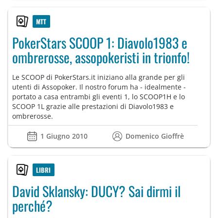
MTT
PokerStars SCOOP 1: Diavolo1983 e
ombrerosse, assopokeristi in trionfo!
Le SCOOP di PokerStars.it iniziano alla grande per gli
utenti di Assopoker. Il nostro forum ha - idealmente -
portato a casa entrambi gli eventi 1, lo SCOOP1H e lo
SCOOP 1L grazie alle prestazioni di Diavolo1983 e
ombrerosse.
1 Giugno 2010
Domenico Gioffrè
LIBRI
David Sklansky: DUCY? Sai dirmi il
perché?