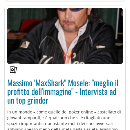
Massimo 'MaxShark" Mosele: "meglio il
profitto dell'immagine" - Intervista ad
un top grinder
In un mondo – come quello del poker online – costellato di
giovani rampanti, c’è qualcuno che si è ritagliato uno
spazio importante, nonostante molti dei suoi avversari
abbiano spesso meno della metà della sua età. Massimo