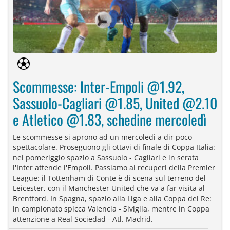
Scommesse: Inter-Empoli @1.92,
Sassuolo-Cagliari @1.85, United @2.10
e Atletico @1.83, schedine mercoledì
Le scommesse si aprono ad un mercoledì a dir poco
spettacolare. Proseguono gli ottavi di finale di Coppa Italia:
nel pomeriggio spazio a Sassuolo - Cagliari e in serata
l'Inter attende l'Empoli. Passiamo ai recuperi della Premier
League: il Tottenham di Conte è di scena sul terreno del
Leicester, con il Manchester United che va a far visita al
Brentford. In Spagna, spazio alla Liga e alla Coppa del Re:
in campionato spicca Valencia - Siviglia, mentre in Coppa
attenzione a Real Sociedad - Atl. Madrid.