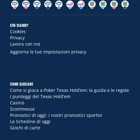
CHI SIAMO?
Cookies
Privacy
Lavora con noi
Aggiorna le tue impostazioni privacy
COME GIOCARE
Come si gioca a Poker Texas Hold’em: la guida e le regole
I punteggi del Texas Hold'em
Casinò
Scommesse
Pronostici di oggi: i nostri pronostici sportivi
Le Schedine di oggi
Giochi di carte