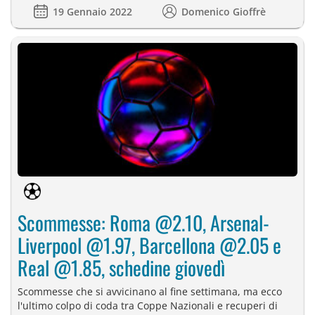
19 Gennaio 2022
Domenico Gioffrè
Scommesse: Roma @2.10, Arsenal-
Liverpool @1.97, Barcellona @2.05 e
Real @1.85, schedine giovedì
Scommesse che si avvicinano al fine settimana, ma ecco
l'ultimo colpo di coda tra Coppe Nazionali e recuperi di