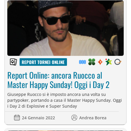
REPORT TORNEI ONLINE
Report Online: ancora Ruocco al
Master Happy Sunday! Oggi i Day 2
Giuseppe Ruocco si è imposto ancora una volta su
partypoker, portando a casa il Master Happy Sunday. Oggi
i Day 2 di Explosive e Super Sunday
24 Gennaio 2022
Andrea Borea