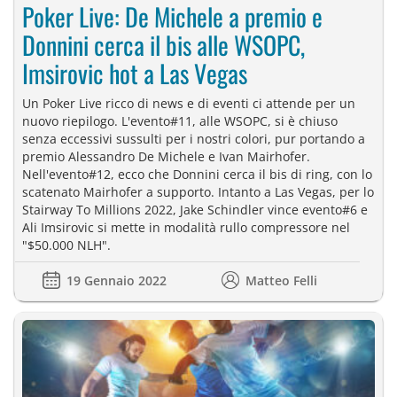
Poker Live: De Michele a premio e
Donnini cerca il bis alle WSOPC,
Imsirovic hot a Las Vegas
Un Poker Live ricco di news e di eventi ci attende per un
nuovo riepilogo. L'evento#11, alle WSOPC, si è chiuso
senza eccessivi sussulti per i nostri colori, pur portando a
premio Alessandro De Michele e Ivan Mairhofer.
Nell'evento#12, ecco che Donnini cerca il bis di ring, con lo
scatenato Mairhofer a supporto. Intanto a Las Vegas, per lo
Stairway To Millions 2022, Jake Schindler vince evento#6 e
Ali Imsirovic si mette in modalità rullo compressore nel
"$50.000 NLH".
19 Gennaio 2022
Matteo Felli