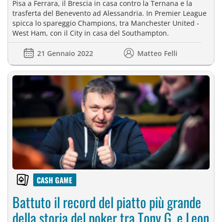
Pisa a Ferrara, il Brescia in casa contro la Ternana e la
trasferta del Benevento ad Alessandria. In Premier League
spicca lo spareggio Champions, tra Manchester United -
West Ham, con il City in casa del Southampton.
21 Gennaio 2022
Matteo Felli
CASH GAME
Battuto il record del piatto più grande
della storia del poker tra Tony G. e Leon