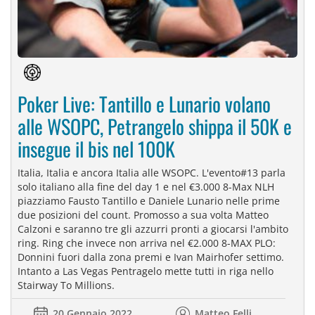
Poker Live: Tantillo e Lunario volano
alle WSOPC, Petrangelo shippa il 50K e
insegue il bis nel 100K
Italia, Italia e ancora Italia alle WSOPC. L'evento#13 parla
solo italiano alla fine del day 1 e nel €3.000 8-Max NLH
piazziamo Fausto Tantillo e Daniele Lunario nelle prime
due posizioni del count. Promosso a sua volta Matteo
Calzoni e saranno tre gli azzurri pronti a giocarsi l'ambito
ring. Ring che invece non arriva nel €2.000 8-MAX PLO:
Donnini fuori dalla zona premi e Ivan Mairhofer settimo.
Intanto a Las Vegas Pentragelo mette tutti in riga nello
Stairway To Millions.
20 Gennaio 2022
Matteo Felli