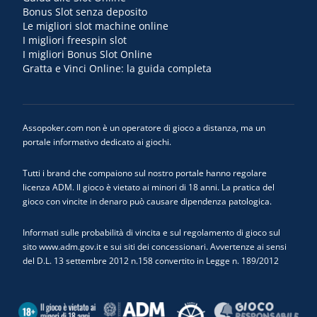
Bonus Slot senza deposito
Le migliori slot machine online
I migliori freespin slot
I migliori Bonus Slot Online
Gratta e Vinci Online: la guida completa
Assopoker.com non è un operatore di gioco a distanza, ma un
portale informativo dedicato ai giochi.
Tutti i brand che compaiono sul nostro portale hanno regolare
licenza ADM. Il gioco è vietato ai minori di 18 anni. La pratica del
gioco con vincite in denaro può causare dipendenza patologica.
Informati sulle probabilità di vincita e sul regolamento di gioco sul
sito www.adm.gov.it e sui siti dei concessionari. Avvertenze ai sensi
del D.L. 13 settembre 2012 n.158 convertito in Legge n. 189/2012