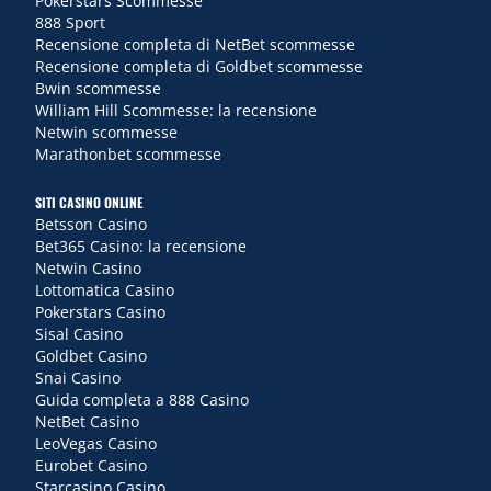
Pokerstars Scommesse
888 Sport
Recensione completa di NetBet scommesse
Recensione completa di Goldbet scommesse
Bwin scommesse
William Hill Scommesse: la recensione
Netwin scommesse
Marathonbet scommesse
SITI CASINO ONLINE
Betsson Casino
Bet365 Casino: la recensione
Netwin Casino
Lottomatica Casino
Pokerstars Casino
Sisal Casino
Goldbet Casino
Snai Casino
Guida completa a 888 Casino
NetBet Casino
LeoVegas Casino
Eurobet Casino
Starcasino Casino