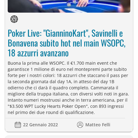
Poker Live: "GianninoKart", Savinelli e
Bonavena subito hot nel main WSOPC,
18 azzurri avanzano
Buona la prima alle WSOPC. Il €1.700 main event che
garantisce 1 milione di euro nel montepremi parte subito
forte per i nostri colori: 18 azzurri che staccano il pass per
la seconda giornata dal day 1A, in atteso del day 1B
odierno che ci darà il quadro completo. Cammarata il
migliore della truppa italiana, con diversi volti noti in gara.
Intanto numeri mostruosi anche in terra americana, per il
"$3.500 WPT Lucky Hearts Poker Open", con 893 ingressi
nel primo dei due round di qualificazione.
22 Gennaio 2022
Matteo Felli