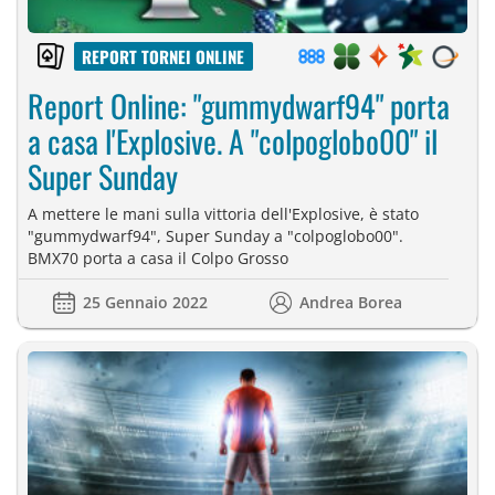
REPORT TORNEI ONLINE
Report Online: "gummydwarf94" porta
a casa l'Explosive. A "colpoglobo00" il
Super Sunday
A mettere le mani sulla vittoria dell'Explosive, è stato
"gummydwarf94", Super Sunday a "colpoglobo00".
BMX70 porta a casa il Colpo Grosso
25 Gennaio 2022
Andrea Borea