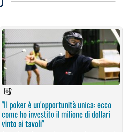
O
"Il poker è un'opportunità unica: ecco
come ho investito il milione di dollari
vinto ai tavoli"