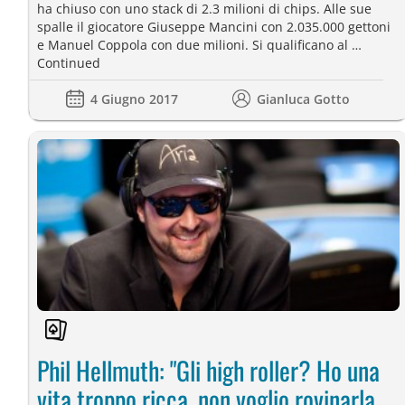
ha chiuso con uno stack di 2.3 milioni di chips. Alle sue
spalle il giocatore Giuseppe Mancini con 2.035.000 gettoni
e Manuel Coppola con due milioni. Si qualificano al …
Continued
4 Giugno 2017
Gianluca Gotto
Phil Hellmuth: "Gli high roller? Ho una
vita troppo ricca, non voglio rovinarla