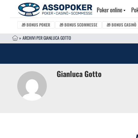
Vai al contenuto
Poker online
Pok
🎁 BONUS POKER
🎁 BONUS SCOMMESSE
🎁 BONUS CASINÒ
»
ARCHIVI PER GIANLUCA GOTTO
Gianluca Gotto