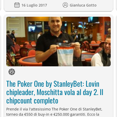
16 Luglio 2017
Gianluca Gotto
The Poker One by StanleyBet: Lovin
chipleader, Moschitta vola al day 2. Il
chipcount completo
Prende il via l'attesissimo The Poker One di StanleyBet,
torneo da €550 di buy-in e €250.000 garantiti. Ecco la