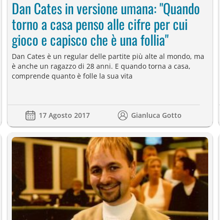
Dan Cates in versione umana: "Quando
torno a casa penso alle cifre per cui
gioco e capisco che è una follia"
Dan Cates è un regular delle partite più alte al mondo, ma
è anche un ragazzo di 28 anni. E quando torna a casa,
comprende quanto è folle la sua vita
17 Agosto 2017
Gianluca Gotto