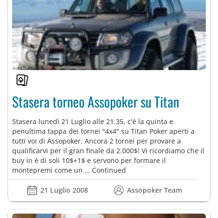
Stasera torneo Assopoker su Titan
Stasera lunedì 21 Luglio alle 21.35, c'è la quinta e
penultima tappa dei tornei "4x4" su Titan Poker aperti a
tutti voi di Assopoker. Ancora 2 tornei per provare a
qualificarvi per il gran finale da 2.000$! Vi ricordiamo che il
buy in è di soli 10$+1$ e servono per formare il
montepremi come un …
Continued
21 Luglio 2008
Assopoker Team