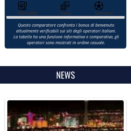
Poker online
Casinò
Scommesse
Questo comparatore confronta i bonus di benvenuto
attualmente verificabili sui siti degli operatori italiani.
La tabella ha una funzione informativa e comparativa, gli
operatori sono mostrati in ordine casuale.
NEWS