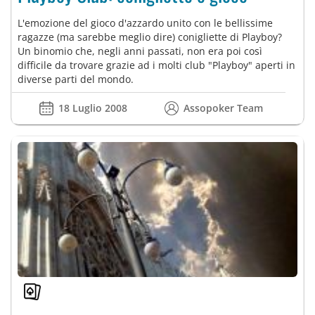
L'emozione del gioco d'azzardo unito con le bellissime
ragazze (ma sarebbe meglio dire) conigliette di Playboy?
Un binomio che, negli anni passati, non era poi così
difficile da trovare grazie ad i molti club "Playboy" aperti in
diverse parti del mondo.
18 Luglio 2008
Assopoker Team