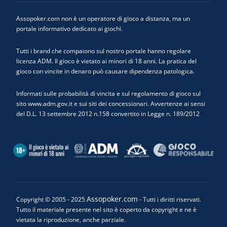
Assopoker.com non è un operatore di gioco a distanza, ma un
portale informativo dedicato ai giochi.
Tutti i brand che compaiono sul nostro portale hanno regolare
licenza ADM. Il gioco è vietato ai minori di 18 anni. La pratica del
gioco con vincite in denaro può causare dipendenza patologica.
Informati sulle probabilità di vincita e sul regolamento di gioco sul
sito www.adm.gov.it e sui siti dei concessionari. Avvertenze ai sensi
del D.L. 13 settembre 2012 n.158 convertito in Legge n. 189/2012
Assopoker.com
Copyright © 2005 - 2025
- Tutti i diritti riservati.
Tutto il materiale presente nel sito è coperto da copyright e ne è
vietata la riproduzione, anche parziale.