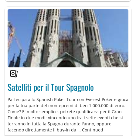
Satelliti per il Tour Spagnolo
Partecipa allo Spanish Poker Tour con Everest Poker e gioca
per la tua parte del montepremi di ben 1.000.000 di euro.
Come? E' molto semplice, potrete qualificarvi per il Gran
Finale in due modi: vincendo uno tra i sette eventi che si
terranno in tutta la Spagna durante l'anno, oppure
facendo direttamente il buy-in da …
Continued