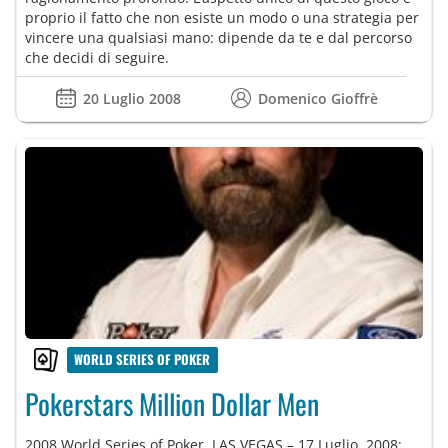
proprio il fatto che non esiste un modo o una strategia per
vincere una qualsiasi mano: dipende da te e dal percorso
che decidi di seguire.
20 Luglio 2008
Domenico Gioffrè
WORLD SERIES OF POKER
Pokerstars Million Dollar Men
2008 World Series of Poker, LAS VEGAS – 17 Luglio, 2008: