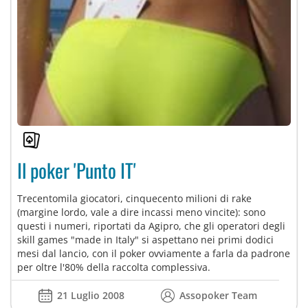
Il poker 'Punto IT'
Trecentomila giocatori, cinquecento milioni di rake
(margine lordo, vale a dire incassi meno vincite): sono
questi i numeri, riportati da Agipro, che gli operatori degli
skill games "made in Italy" si aspettano nei primi dodici
mesi dal lancio, con il poker ovviamente a farla da padrone
per oltre l'80% della raccolta complessiva.
21 Luglio 2008
Assopoker Team