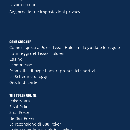
Lavora con noi
Aggiorna le tue impostazioni privacy
COME GIOCARE
Come si gioca a Poker Texas Hold’em: la guida e le regole
I punteggi del Texas Hold'em
Casinò
Scommesse
Pronostici di oggi: i nostri pronostici sportivi
Le Schedine di oggi
Giochi di carte
SITI POKER ONLINE
PokerStars
Sisal Poker
Snai Poker
Bet365 Poker
La recensione di 888 Poker
Guida completa a Goldbet poker