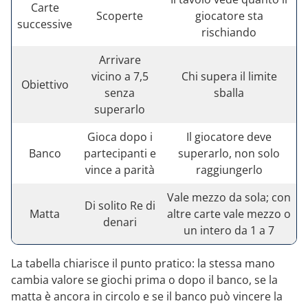
Carte
Scoperte
giocatore sta
successive
rischiando
Arrivare
vicino a 7,5
Chi supera il limite
Obiettivo
senza
sballa
superarlo
Gioca dopo i
Il giocatore deve
Banco
partecipanti e
superarlo, non solo
vince a parità
raggiungerlo
Vale mezzo da sola; con
Di solito Re di
Matta
altre carte vale mezzo o
denari
un intero da 1 a 7
La tabella chiarisce il punto pratico: la stessa mano
cambia valore se giochi prima o dopo il banco, se la
matta è ancora in circolo e se il banco può vincere la