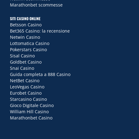
Marathonbet scommesse
SITI CASINO ONLINE
Betsson Casino
Bet365 Casino: la recensione
Netwin Casino
Lottomatica Casino
Pokerstars Casino
Sisal Casino
Goldbet Casino
Snai Casino
Guida completa a 888 Casino
NetBet Casino
LeoVegas Casino
Eurobet Casino
Starcasino Casino
Gioco Digitale Casino
William Hill Casino
Marathonbet Casino