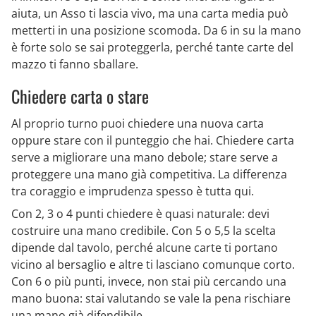
aiuta, un Asso ti lascia vivo, ma una carta media può
metterti in una posizione scomoda. Da 6 in su la mano
è forte solo se sai proteggerla, perché tante carte del
mazzo ti fanno sballare.
Chiedere carta o stare
Al proprio turno puoi chiedere una nuova carta
oppure stare con il punteggio che hai. Chiedere carta
serve a migliorare una mano debole; stare serve a
proteggere una mano già competitiva. La differenza
tra coraggio e imprudenza spesso è tutta qui.
Con 2, 3 o 4 punti chiedere è quasi naturale: devi
costruire una mano credibile. Con 5 o 5,5 la scelta
dipende dal tavolo, perché alcune carte ti portano
vicino al bersaglio e altre ti lasciano comunque corto.
Con 6 o più punti, invece, non stai più cercando una
mano buona: stai valutando se vale la pena rischiare
una mano già difendibile.