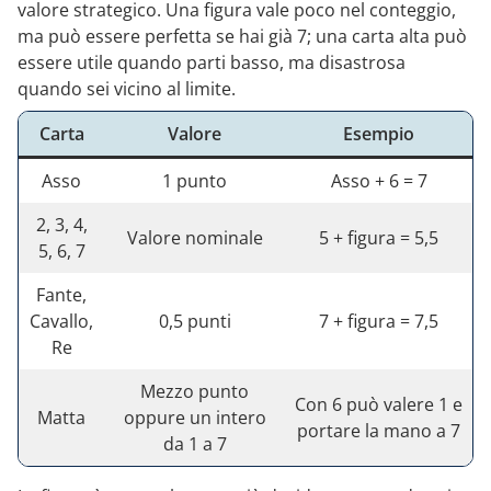
valore strategico. Una figura vale poco nel conteggio,
ma può essere perfetta se hai già 7; una carta alta può
essere utile quando parti basso, ma disastrosa
quando sei vicino al limite.
Carta
Valore
Esempio
Asso
1 punto
Asso + 6 = 7
2, 3, 4,
Valore nominale
5 + figura = 5,5
5, 6, 7
Fante,
Cavallo,
0,5 punti
7 + figura = 7,5
Re
Mezzo punto
Con 6 può valere 1 e
Matta
oppure un intero
portare la mano a 7
da 1 a 7