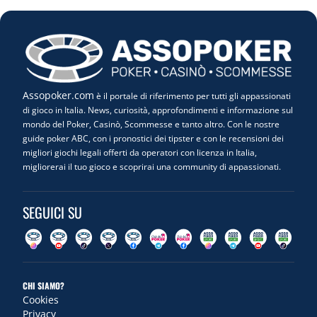
Assopoker.com
è il portale di riferimento per tutti gli appassionati
di gioco in Italia. News, curiosità, approfondimenti e informazione sul
mondo del Poker, Casinò, Scommesse e tanto altro. Con le nostre
guide poker ABC, con i pronostici dei tipster e con le recensioni dei
migliori giochi legali offerti da operatori con licenza in Italia,
migliorerai il tuo gioco e scoprirai una community di appassionati.
SEGUICI SU
CHI SIAMO?
Cookies
Privacy