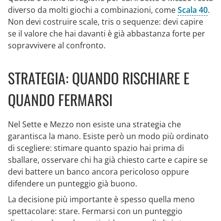
diverso da molti giochi a combinazioni, come
Scala 40
.
Non devi costruire scale, tris o sequenze: devi capire
se il valore che hai davanti è già abbastanza forte per
sopravvivere al confronto.
STRATEGIA: QUANDO RISCHIARE E
QUANDO FERMARSI
Nel Sette e Mezzo non esiste una strategia che
garantisca la mano. Esiste però un modo più ordinato
di scegliere: stimare quanto spazio hai prima di
sballare, osservare chi ha già chiesto carte e capire se
devi battere un banco ancora pericoloso oppure
difendere un punteggio già buono.
La decisione più importante è spesso quella meno
spettacolare: stare. Fermarsi con un punteggio