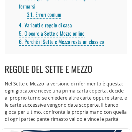
fermarsi
3.1.
Errori comuni
4.
Varianti e regole di casa
5.
Giocare a Sette e Mezzo online
6.
Perché il Sette e Mezzo resta un classico
REGOLE DEL SETTE E MEZZO
Nel Sette e Mezzo la versione di riferimento è questa:
ogni giocatore riceve una prima carta coperta, decide
al proprio turno se chiedere altre carte oppure stare, e
le carte successive vengono date scoperte. Il banco
gioca per ultimo, confronta la propria mano con quella
di ogni partecipante rimasto valido e vince le parità.