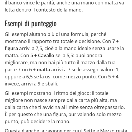
il banco vince le parità, anche una mano con matta va
letta dentro il contesto della mano.
Esempi di punteggio
Gli esempi aiutano più di una formula, perché
mostrano il rapporto tra totale e decisione. Con
7 +
figura
arrivi a 7,5, cioè alla mano ideale senza usare la
matta. Con
5 + Cavallo
sei a 5,5: puoi ancora
migliorare, ma non hai più tutto il mazzo dalla tua
parte. Con
6 + matta
arrivi a 7 se le assegni valore 1,
oppure a 6,5 se la usi come mezzo punto. Con
5 + 4
,
invece, arrivi a 9 e sballi.
Gli esempi mostrano il ritmo del gioco: il totale
migliore non nasce sempre dalla carta più alta, ma
dalla carta che ti avvicina al limite senza oltrepassarlo.
È per questo che una figura, pur valendo solo mezzo
punto, può decidere la mano.
Questa è anche la ragione per cui il Sette e Mezzo resta