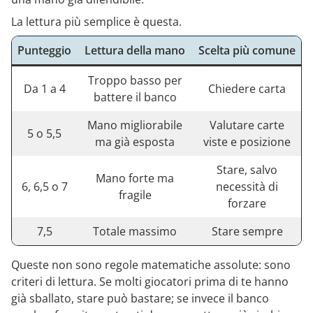
La lettura più semplice è questa.
Punteggio
Lettura della mano
Scelta più comune
Troppo basso per
Da 1 a 4
Chiedere carta
battere il banco
Mano migliorabile
Valutare carte
5 o 5,5
ma già esposta
viste e posizione
Stare, salvo
Mano forte ma
6, 6,5 o 7
necessità di
fragile
forzare
7,5
Totale massimo
Stare sempre
Queste non sono regole matematiche assolute: sono
criteri di lettura. Se molti giocatori prima di te hanno
già sballato, stare può bastare; se invece il banco