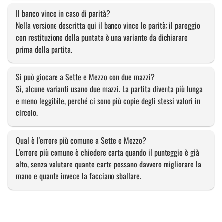
Il banco vince in caso di parità?
Nella versione descritta qui il banco vince le parità; il pareggio
con restituzione della puntata è una variante da dichiarare
prima della partita.
Si può giocare a Sette e Mezzo con due mazzi?
Sì, alcune varianti usano due mazzi. La partita diventa più lunga
e meno leggibile, perché ci sono più copie degli stessi valori in
circolo.
Qual è l'errore più comune a Sette e Mezzo?
L'errore più comune è chiedere carta quando il punteggio è già
alto, senza valutare quante carte possano davvero migliorare la
mano e quante invece la facciano sballare.