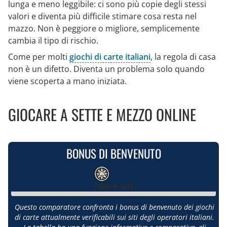
lunga e meno leggibile: ci sono più copie degli stessi
valori e diventa più difficile stimare cosa resta nel
mazzo. Non è peggiore o migliore, semplicemente
cambia il tipo di rischio.
Come per molti
giochi di carte italiani
, la regola di casa
non è un difetto. Diventa un problema solo quando
viene scoperta a mano iniziata.
GIOCARE A SETTE E MEZZO ONLINE
BONUS DI BENVENUTO
Giochi di carte
Questo comparatore confronta i bonus di benvenuto dei giochi
di carte attualmente verificabili sui siti degli operatori italiani.