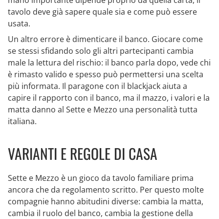
mano importante dipende proprio da quella carta, il
tavolo deve già sapere quale sia e come può essere
usata.
Un altro errore è dimenticare il banco. Giocare come
se stessi sfidando solo gli altri partecipanti cambia
male la lettura del rischio: il banco parla dopo, vede chi
è rimasto valido e spesso può permettersi una scelta
più informata. Il paragone con il blackjack aiuta a
capire il rapporto con il banco, ma il mazzo, i valori e la
matta danno al Sette e Mezzo una personalità tutta
italiana.
VARIANTI E REGOLE DI CASA
Sette e Mezzo è un gioco da tavolo familiare prima
ancora che da regolamento scritto. Per questo molte
compagnie hanno abitudini diverse: cambia la matta,
cambia il ruolo del banco, cambia la gestione della