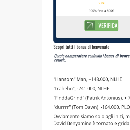
500€
100% fino a 500€
VERIFICA
Scopri tutti i bonus di benvenuto
Questo
comparatore
confronta i
bonus di benve
casuale.
"Hansom" Man, +148.000, NLHE
"traheho", -241.000, NLHE
"FinddaGrind" (Patrik Antonius), + 
"durrrr" (Tom Dawn), -164.000, PLO
Ovviamente siamo solo agli inizi, m
David Benyamine è tornato e grid