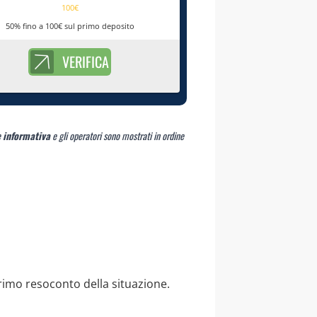
100€
50% fino a 100€ sul primo deposito
VERIFICA
e
informativa
e gli operatori sono mostrati in ordine
primo resoconto della situazione.