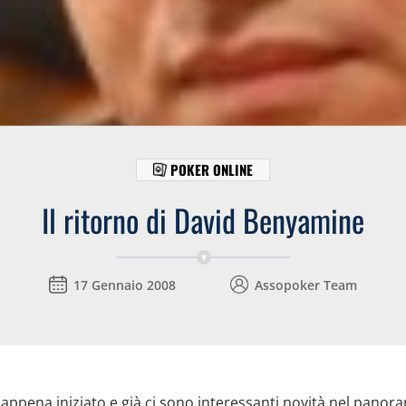
POKER ONLINE
Il ritorno di David Benyamine
17 Gennaio 2008
Assopoker Team
è appena iniziato e già ci sono interessanti novità nel panor