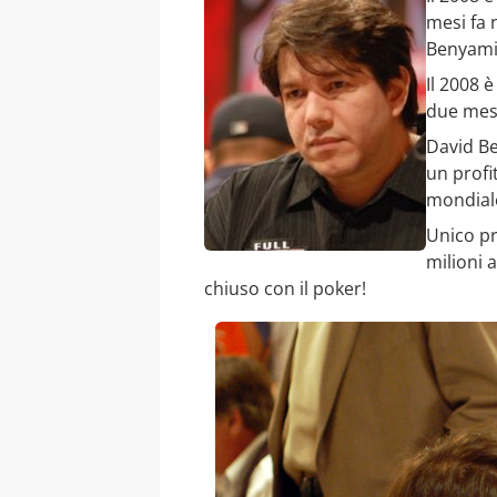
mesi fa 
Benyamin
Il 2008 
due mesi
David Be
un profi
mondiale
Unico pr
milioni 
chiuso con il poker!