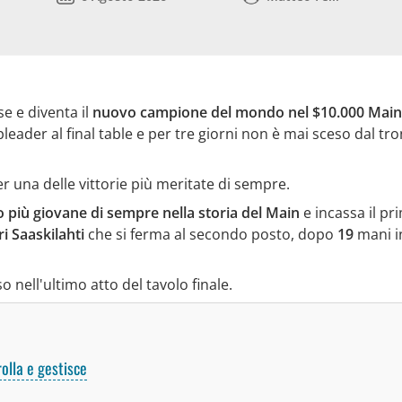
se e diventa il
nuovo campione del mondo nel $10.000 Mai
eader al final table e per tre giorni non è mai sceso dal tron
er una delle vittorie più meritate di sempre.
to più giovane di sempre nella storia del Main
e incassa il p
i Saaskilahti
che si ferma al secondo posto, dopo
19
mani in
 nell'ultimo atto del tavolo finale.
lla e gestisce