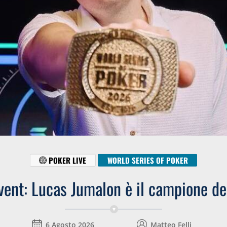
POKER LIVE
WORLD SERIES OF POKER
ent: Lucas Jumalon è il campione d
6 Agosto 2026
Matteo Felli