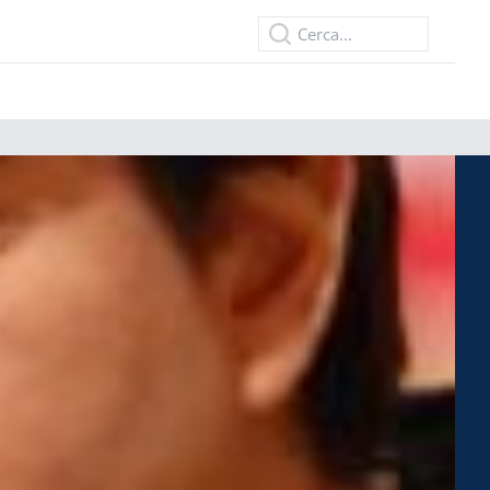
Search for: