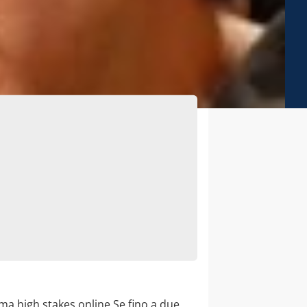
ama high stakes online.Se fino a due