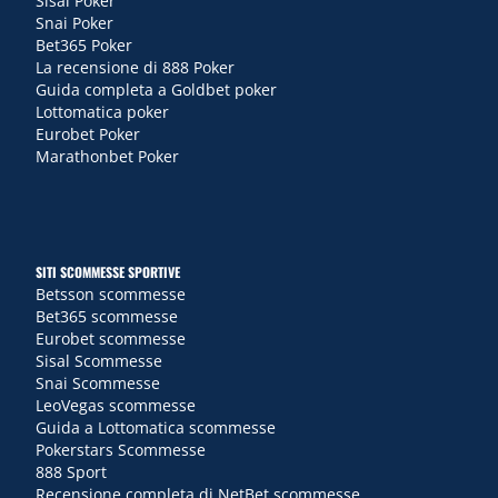
Sisal Poker
Snai Poker
Bet365 Poker
La recensione di 888 Poker
Guida completa a Goldbet poker
Lottomatica poker
Eurobet Poker
Marathonbet Poker
SITI SCOMMESSE SPORTIVE
Betsson scommesse
Bet365 scommesse
Eurobet scommesse
Sisal Scommesse
Snai Scommesse
LeoVegas scommesse
Guida a Lottomatica scommesse
Pokerstars Scommesse
888 Sport
Recensione completa di NetBet scommesse