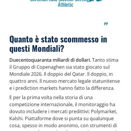
Athletic
Quanto è stato scommesso in
questi Mondiali?
Duecentoquaranta miliardi di dollari.
Tanto stima
il Gruppo di Copenaghen sia stato giocato sul
Mondiale 2026. Il doppio del Qatar. Il doppio, in
quattro anni. Il nuovo mercato legale statunitense
e i prediction markets hanno fatto la differenza.
E per la prima volta nella storia di una
competizione internazionale, il monitoraggio ha
dovuto includere i mercati predittivi: Polymarket,
Kalshi. Piattaforme dove si punta su qualunque
cosa, spesso in modo anonimo, con strumenti di