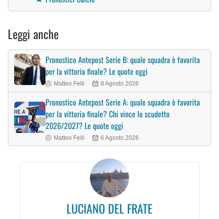
Leggi anche
Pronostico Antepost Serie B: quale squadra è favorita
per la vittoria finale? Le quote oggi
Matteo Felli
8 Agosto 2026
Pronostico Antepost Serie A: quale squadra è favorita
per la vittoria finale? Chi vince lo scudetto
2026/2027? Le quote oggi
Matteo Felli
6 Agosto 2026
LUCIANO DEL FRATE