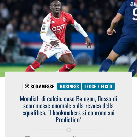
SCOMMESSE
BUSINESS
LEGGE E FISCO
Mondiali di calcio: caso Balogun, flusso di
scommesse anomale sulla revoca della
squalifica. "I bookmakers si coprono sui
Prediction"