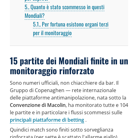
5.
Quanto è stato scommesso in questi
Mondiali?
5.1.
Per fortuna esistono organi terzi
per il monitoraggio
15 partite dei Mondiali finite in un
monitoraggio rinforzato
Sono numeri ufficiali, non chiacchiere da bar. Il
Gruppo di Copenaghen — rete internazionale
delle piattaforme antimanipolazione, nata sotto la
Convenzione di Macolin
, ha monitorato tutte e 104
le partite e in particolare i flussi scommessi sulle
principali piattaforme di betting
.
Quindici match sono finiti sotto sorveglianza
rinforzata (per sette è scattato l'allarme giallo),