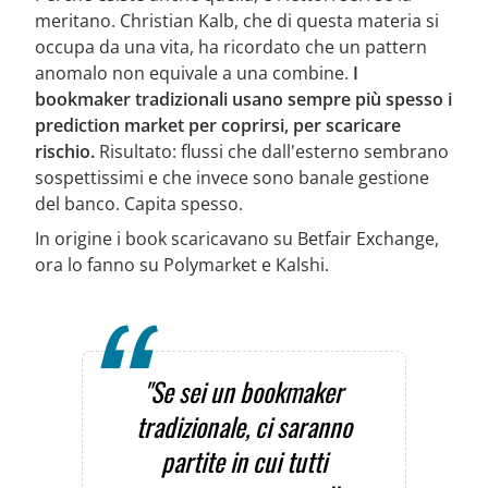
meritano. Christian Kalb, che di questa materia si
occupa da una vita, ha ricordato che un pattern
anomalo non equivale a una combine.
I
bookmaker tradizionali usano sempre più spesso i
prediction market per coprirsi, per scaricare
rischio.
Risultato: flussi che dall'esterno sembrano
sospettissimi e che invece sono banale gestione
del banco. Capita spesso.
In origine i book scaricavano su Betfair Exchange,
ora lo fanno su Polymarket e Kalshi.
"Se sei un bookmaker
tradizionale, ci saranno
partite in cui tutti