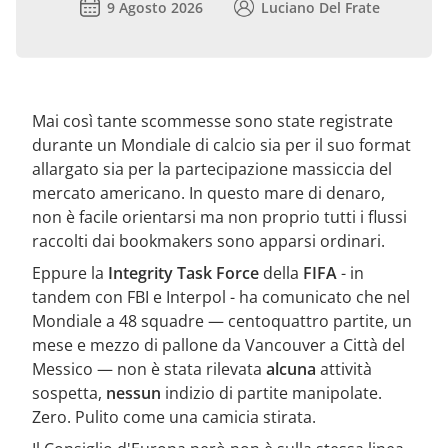
9 Agosto 2026
Luciano Del Frate
Mai così tante scommesse sono state registrate
durante un Mondiale di calcio sia per il suo format
allargato sia per la partecipazione massiccia del
mercato americano. In questo mare di denaro,
non è facile orientarsi ma non proprio tutti i flussi
raccolti dai bookmakers sono apparsi ordinari.
Eppure la
Integrity Task Force
della
FIFA
- in
tandem con FBI e Interpol - ha comunicato che nel
Mondiale a 48 squadre — centoquattro partite, un
mese e mezzo di pallone da Vancouver a Città del
Messico — non è stata rilevata
alcuna
attività
sospetta,
nessun
indizio di partite manipolate.
Zero. Pulito come una camicia stirata.