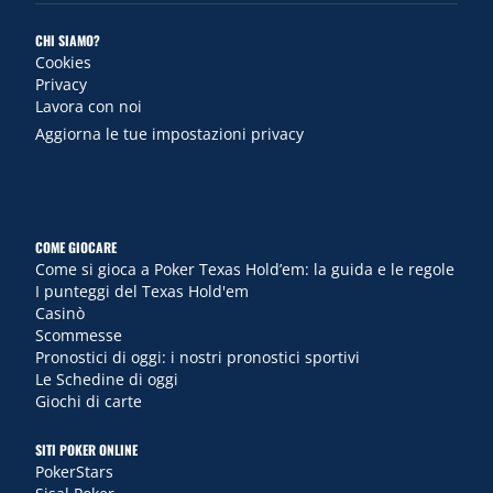
CHI SIAMO?
Cookies
Privacy
Lavora con noi
Aggiorna le tue impostazioni privacy
COME GIOCARE
Come si gioca a Poker Texas Hold’em: la guida e le regole
I punteggi del Texas Hold'em
Casinò
Scommesse
Pronostici di oggi: i nostri pronostici sportivi
Le Schedine di oggi
Giochi di carte
SITI POKER ONLINE
PokerStars