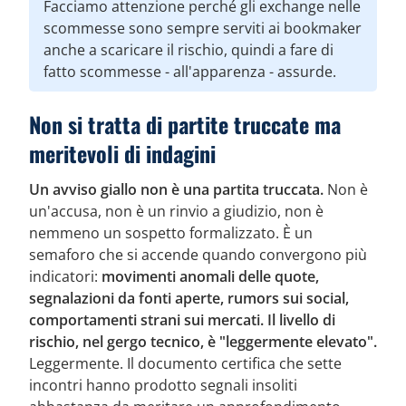
Facciamo attenzione perché gli exchange nelle
scommesse sono sempre serviti ai bookmaker
anche a scaricare il rischio, quindi a fare di
fatto scommesse - all'apparenza - assurde.
Non si tratta di partite truccate ma
meritevoli di indagini
Un avviso giallo non è una partita truccata.
Non è
un'accusa, non è un rinvio a giudizio, non è
nemmeno un sospetto formalizzato. È un
semaforo che si accende quando convergono più
indicatori:
movimenti anomali delle quote,
segnalazioni da fonti aperte, rumors sui social,
comportamenti strani sui mercati. Il livello di
rischio, nel gergo tecnico, è "leggermente elevato".
Leggermente. Il documento certifica che sette
incontri hanno prodotto segnali insoliti