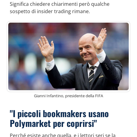
Significa chiedere chiarimenti però qualche
sospetto di insider trading rimane.
Gianni Infantino, presidente della FIFA
"I piccoli bookmakers usano
Polymarket per coprirsi"
Perché esiste anche quella, e i lettori seri se la