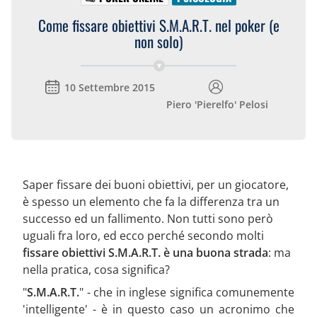
Come fissare obiettivi S.M.A.R.T. nel poker (e
non solo)
10 Settembre 2015
Piero 'Pierelfo' Pelosi
Saper fissare dei buoni obiettivi, per un giocatore,
è spesso un elemento che fa la differenza tra un
successo ed un fallimento. Non tutti sono però
uguali fra loro, ed ecco perché secondo molti
fissare obiettivi S.M.A.R.T. è una buona strada
: ma
nella pratica, cosa significa?
"
S.M.A.R.T.
" - che in inglese significa comunemente
'intelligente' - è in questo caso un acronimo che