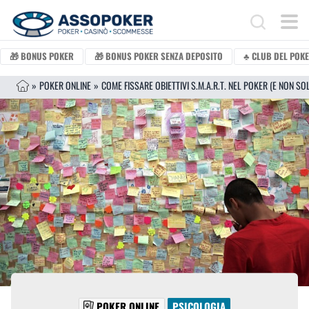
Vai al contenuto
Search for:
🎁 BONUS POKER
🎁 BONUS POKER SENZA DEPOSITO
♣️ CLUB DEL POK
»
POKER ONLINE
»
COME FISSARE OBIETTIVI S.M.A.R.T. NEL POKER (E NON SO
POKER ONLINE
PSICOLOGIA