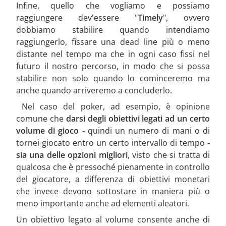
Infine, quello che vogliamo e possiamo
raggiungere dev'essere "
Timely
", ovvero
dobbiamo stabilire quando intendiamo
raggiungerlo, fissare una dead line più o meno
distante nel tempo ma che in ogni caso fissi nel
futuro il nostro percorso, in modo che si possa
stabilire non solo quando lo cominceremo ma
anche quando arriveremo a concluderlo.
Nel caso del poker, ad esempio, è opinione
comune che
darsi degli obiettivi legati ad un certo
volume di gioco
- quindi un numero di mani o di
tornei giocato entro un certo intervallo di tempo -
sia una delle opzioni migliori
, visto che si tratta di
qualcosa che è pressoché pienamente in controllo
del giocatore, a differenza di obiettivi monetari
che invece devono sottostare in maniera più o
meno importante anche ad elementi aleatori.
Un obiettivo legato al volume consente anche di