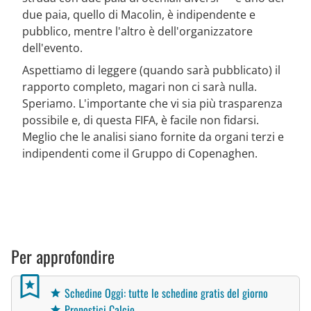
due paia, quello di Macolin, è indipendente e
pubblico, mentre l'altro è dell'organizzatore
dell'evento.
Aspettiamo di leggere (quando sarà pubblicato) il
rapporto completo, magari non ci sarà nulla.
Speriamo. L'importante che vi sia più trasparenza
possibile e, di questa FIFA, è facile non fidarsi.
Meglio che le analisi siano fornite da organi terzi e
indipendenti come il Gruppo di Copenaghen.
Per approfondire
Schedine Oggi: tutte le schedine gratis del giorno
Pronostici Calcio