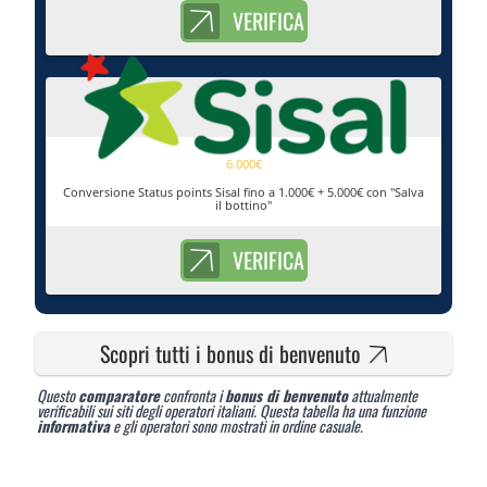
VERIFICA
6.000€
Conversione Status points Sisal fino a 1.000€ + 5.000€ con "Salva
il bottino"
VERIFICA
Scopri tutti i bonus di benvenuto
Questo
comparatore
confronta i
bonus di benvenuto
attualmente
verificabili sui siti degli operatori italiani. Questa tabella ha una funzione
informativa
e gli operatori sono mostrati in ordine casuale.