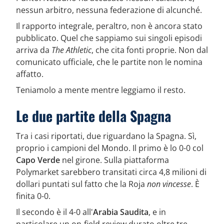
nessun arbitro, nessuna federazione di alcunché.
Il rapporto integrale, peraltro, non è ancora stato
pubblicato. Quel che sappiamo sui singoli episodi
arriva da
The Athletic
, che cita fonti proprie. Non dal
comunicato ufficiale, che le partite non le nomina
affatto.
Teniamolo a mente mentre leggiamo il resto.
Le due partite della Spagna
Tra i casi riportati, due riguardano la Spagna. Sì,
proprio i campioni del Mondo. Il primo è lo 0-0 col
Capo Verde
nel girone. Sulla piattaforma
Polymarket sarebbero transitati circa 4,8 milioni di
dollari puntati sul fatto che la Roja
non vincesse
. È
finita 0-0.
Il secondo è il 4-0 all'
Arabia Saudita
, e in