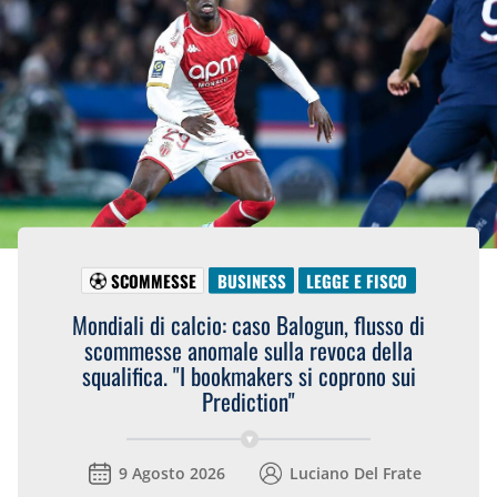
SCOMMESSE
BUSINESS
LEGGE E FISCO
Mondiali di calcio: caso Balogun, flusso di
scommesse anomale sulla revoca della
squalifica. "I bookmakers si coprono sui
Prediction"
9 Agosto 2026
Luciano Del Frate