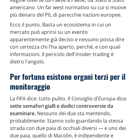
Regole diverse da Paese a Paese, da Stato a Stato
americano. Un far west normativo su cui si muove
più denaro del PIL di parecchie nazioni europee.
Ecco il punto. Basta un ecosistema in cui un
mercato può aprirsi su un evento
apparentemente già deciso e nessuno possa dire
con certezza chi l'ha aperto, perché, e con quali
informazioni. Il pericolo dell'insider trading è
dietro l'angolo.
Per fortuna esistono organi terzi per il
monitoraggio
La FIFA dice: tutto pulito. Il Consiglio d'Europa dice:
sette semafori gialli e dodici controversie da
esaminare.
Nessuno dei due sta mentendo,
probabilmente. Stanno solo guardando la stessa
strada con due paia di occhiali diversi — e uno dei
due paia, quello di Macolin, è indipendente e