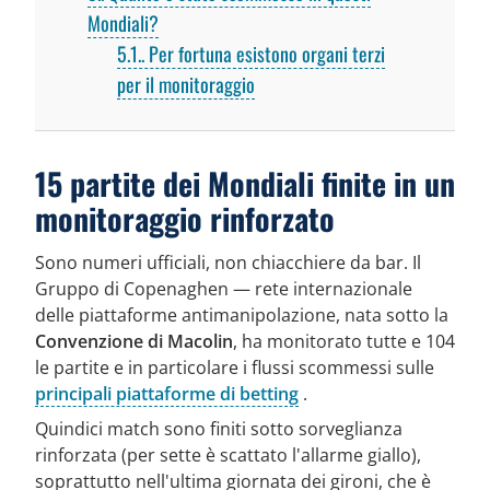
Mondiali?
5.1.
Per fortuna esistono organi terzi
per il monitoraggio
15 partite dei Mondiali finite in un
monitoraggio rinforzato
Sono numeri ufficiali, non chiacchiere da bar. Il
Gruppo di Copenaghen — rete internazionale
delle piattaforme antimanipolazione, nata sotto la
Convenzione di Macolin
, ha monitorato tutte e 104
le partite e in particolare i flussi scommessi sulle
principali piattaforme di betting
.
Quindici match sono finiti sotto sorveglianza
rinforzata (per sette è scattato l'allarme giallo),
soprattutto nell'ultima giornata dei gironi, che è