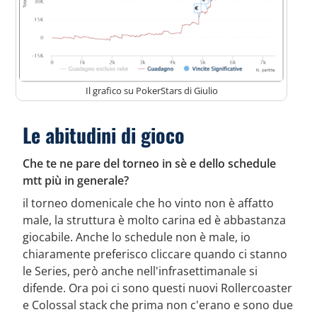
Il grafico su PokerStars di Giulio
Le abitudini di gioco
Che te ne pare del torneo in sè e dello schedule
mtt più in generale?
il torneo domenicale che ho vinto non è affatto
male, la struttura è molto carina ed è abbastanza
giocabile. Anche lo schedule non è male, io
chiaramente preferisco cliccare quando ci stanno
le Series, però anche nell'infrasettimanale si
difende. Ora poi ci sono questi nuovi Rollercoaster
e Colossal stack che prima non c'erano e sono due