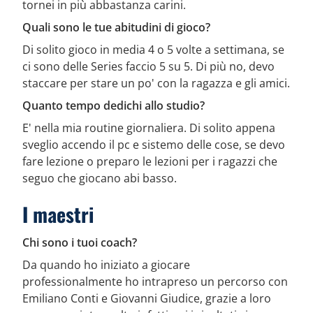
tornei in più abbastanza carini.
Quali sono le tue abitudini di gioco?
Di solito gioco in media 4 o 5 volte a settimana, se
ci sono delle Series faccio 5 su 5. Di più no, devo
staccare per stare un po' con la ragazza e gli amici.
Quanto tempo dedichi allo studio?
E' nella mia routine giornaliera. Di solito appena
sveglio accendo il pc e sistemo delle cose, se devo
fare lezione o preparo le lezioni per i ragazzi che
seguo che giocano abi basso.
I maestri
Chi sono i tuoi coach?
Da quando ho iniziato a giocare
professionalmente ho intrapreso un percorso con
Emiliano Conti e Giovanni Giudice, grazie a loro