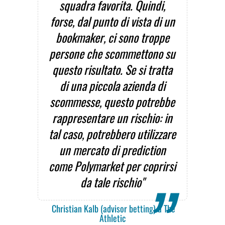
squadra favorita. Quindi,
forse, dal punto di vista di un
bookmaker, ci sono troppe
persone che scommettono su
questo risultato. Se si tratta
di una piccola azienda di
scommesse, questo potrebbe
rappresentare un rischio: in
tal caso, potrebbero utilizzare
un mercato di prediction
come Polymarket per coprirsi
da tale rischio"
Christian Kalb (advisor betting) a The
Athletic