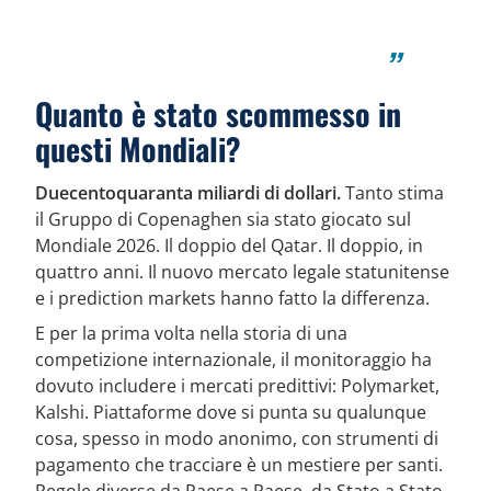
Quanto è stato scommesso in
questi Mondiali?
Duecentoquaranta miliardi di dollari.
Tanto stima
il Gruppo di Copenaghen sia stato giocato sul
Mondiale 2026. Il doppio del Qatar. Il doppio, in
quattro anni. Il nuovo mercato legale statunitense
e i prediction markets hanno fatto la differenza.
E per la prima volta nella storia di una
competizione internazionale, il monitoraggio ha
dovuto includere i mercati predittivi: Polymarket,
Kalshi. Piattaforme dove si punta su qualunque
cosa, spesso in modo anonimo, con strumenti di
pagamento che tracciare è un mestiere per santi.