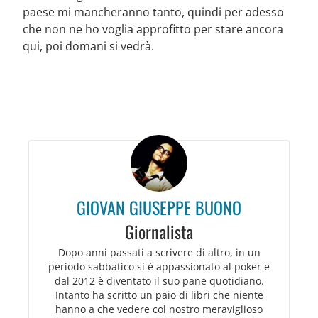
paese mi mancheranno tanto, quindi per adesso
che non ne ho voglia approfitto per stare ancora
qui, poi domani si vedrà.
GIOVAN GIUSEPPE BUONO
Giornalista
Dopo anni passati a scrivere di altro, in un
periodo sabbatico si è appassionato al poker e
dal 2012 è diventato il suo pane quotidiano.
Intanto ha scritto un paio di libri che niente
hanno a che vedere col nostro meraviglioso