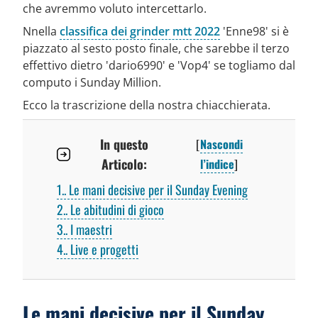
che avremmo voluto intercettarlo.
Nnella
classifica dei grinder mtt 2022
'Enne98' si è
piazzato al sesto posto finale, che sarebbe il terzo
effettivo dietro 'dario6990' e 'Vop4' se togliamo dal
computo i Sunday Million.
Ecco la trascrizione della nostra chiacchierata.
In questo
[
Nascondi
Articolo:
l’indice
]
1.
Le mani decisive per il Sunday Evening
2.
Le abitudini di gioco
3.
I maestri
4.
Live e progetti
Le mani decisive per il Sunday