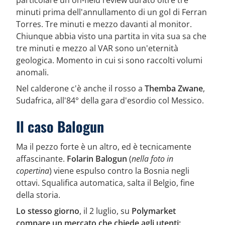
particolare un on-field review durato oltre tre
minuti prima dell'annullamento di un gol di Ferran
Torres. Tre minuti e mezzo davanti al monitor.
Chiunque abbia visto una partita in vita sua sa che
tre minuti e mezzo al VAR sono un'eternità
geologica. Momento in cui si sono raccolti volumi
anomali.
Nel calderone c'è anche il rosso a
Themba Zwane
,
Sudafrica, all'84° della gara d'esordio col Messico.
Il caso Balogun
Ma il pezzo forte è un altro, ed è tecnicamente
affascinante.
Folarin Balogun
(
nella foto in
copertina
) viene espulso contro la Bosnia negli
ottavi. Squalifica automatica, salta il Belgio, fine
della storia.
Lo stesso giorno
, il 2 luglio, su
Polymarket
compare un mercato che chiede agli utenti: