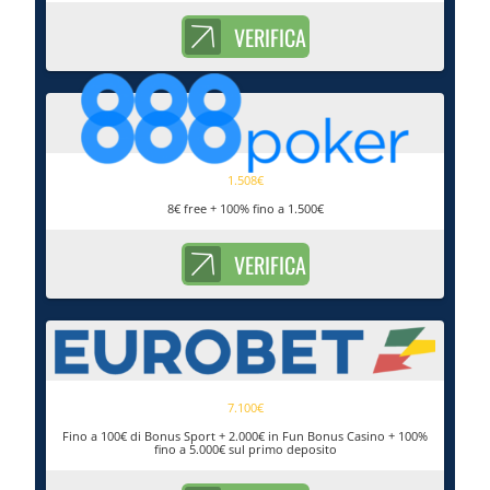
VERIFICA
1.508€
8€ free + 100% fino a 1.500€
VERIFICA
7.100€
Fino a 100€ di Bonus Sport + 2.000€ in Fun Bonus Casino + 100%
fino a 5.000€ sul primo deposito