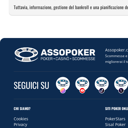
Tuttavia, informazione, gestione del bankroll e una pianificazione d
Assopoker.
Scommesse e tan
migliorerai il
SEGUICI SU
CHI SIAMO?
SITI POKER ONL
Cookies
PokerStars
Privacy
Sisal Poker