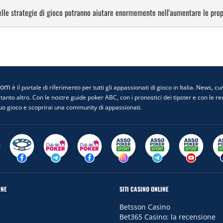
elle strategie di gioco potranno aiutare enormemente nell'aumentare le propr
com
è il portale di riferimento per tutti gli appassionati di gioco in Italia. News
to altro. Con le nostre guide poker ABC, con i pronostici dei tipster e con le recen
 tuo gioco e scoprirai una community di appassionati.
INE
SITI CASINO ONLINE
Betsson Casino
Bet365 Casino: la recensione