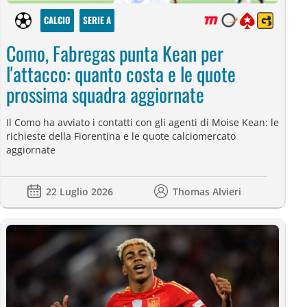
CALCIO
SERIE A
Como, Fabregas punta Kean per
l'attacco: quanto costa e le quote
prossima squadra aggiornate
Il Como ha avviato i contatti con gli agenti di Moise Kean: le
richieste della Fiorentina e le quote calciomercato
aggiornate
22 Luglio 2026
Thomas Alvieri