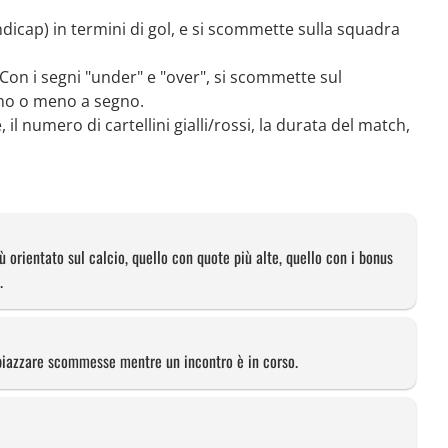
icap) in termini di gol, e si scommette sulla squadra
Con i segni "under" e "over", si scommette sul
ano o meno a segno.
numero di cartellini gialli/rossi, la durata del match,
ù orientato sul calcio, quello con quote più alte, quello con i bonus
.
piazzare scommesse mentre un incontro è in corso.