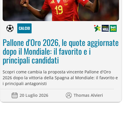
CALCIO
Pallone d'Oro 2026, le quote aggiornate
dopo il Mondiale: il favorito e i
principali candidati
Scopri come cambia la proposta vincente Pallone d'Oro
2026 dopo la vittoria della Spagna al Mondiale: il favorito e
i principali antagonisti
20 Luglio 2026
Thomas Alvieri