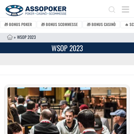
Vai al contenuto
Search for:
🎁 BONUS POKER
🎁 BONUS SCOMMESSE
🎁 BONUS CASINÒ
🔥 SC
»
WSOP 2023
WSOP 2023